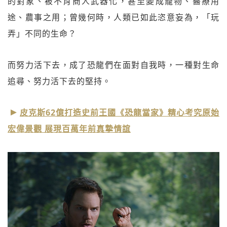
的對象、被不肖商人武器化，甚至變成寵物、醫療用
途、農事之用；曾幾何時，人類已如此恣意妄為，「玩
弄」不同的生命？
而努力活下去，成了恐龍們在面對自我時，一種對生命
追尋、努力活下去的堅持。
皮克斯62億打造史前王國《恐龍當家》精心考究原始
宏偉景觀 展現百萬年前真摯情誼