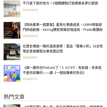
不只是下廚的地方！6個關鍵點打造網美系夢幻廚房
2026/08/03
【時尚產業一週要事】愛馬仕業績成長、LVMH時裝部
門終結虧損、Kering轉型策略初現成效、Prada集團財
報亮眼
2026/08/02
在歷史裡過一晚的溫柔提案：雲品「寶桑小町」以女性
限定青旅續寫台東老屋記憶
2026/08/01
《威～連你也Podcast了！》S21E9：有些錢，本來就
不是你該賺的——讀《一個投機者的告白》
2026/07/31
熱門文章
《夕霧花園》李心潔：外在的環境也許混亂，但端看你