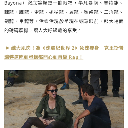
Bayona）徹底讓觀眾一飽眼福，舉凡暴龍、異特龍、
棘龍、腕龍、雷龍、迅猛龍、翼龍、鯊齒龍、三角龍、
劍龍、甲龍等，活靈活現般呈現在觀眾眼前，那大場面
的磅礡震撼，讓人大呼過癮的享受。
練大肌肉！為《侏羅紀世界 2》急速瘦身 克里斯普
瑞特連吃到蛋糕都開心到自編 Rap！