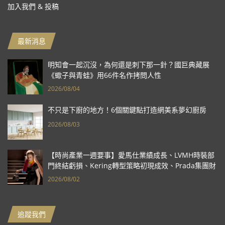
加入我們 & 投稿
最新消息
明知會一起沉沒，為何還是刺下那一針？國巨典藏展
《蠍子與青蛙》用66件名作拷問人性
2026/08/04
不只是下廚的地方！6個關鍵點打造網美系夢幻廚房
2026/08/03
【時尚產業一週要事】愛馬仕業績成長、LVMH時裝部
門終結虧損、Kering轉型策略初現成效、Prada集團財
報亮眼
2026/08/02
追蹤我們