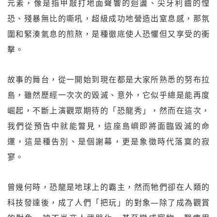
元素，像是指甲敲打地面聲響的迴盪、尖牙利齒的惶
恐、殘暴無比的嘶吼，超級成功地營造出窒息感，那氛
圍和緊湊氣息的煎熬，是種徹底使人恐懼但又享受的衝
擊。
故事的舞台，從一開始到現在都是大家所熟悉的努布拉
島，雖然歷經一次次的毀滅、意外，它似乎總是能再度
崛起，不斷上演觀眾期待的「恐龍秀」，然而在這次，
我們從預告中就能瞥見，這座島嶼即將面臨毀滅的命
運，這是種告別、是個謝幕，更是象徵時代落寞的寂
寥。
曾幾何時，恐龍是地球上的霸主，然而牠們卻在人類的
科技發達後，成了人們「把玩」的對象—除了成為觀賞