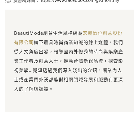
見》臉書粉絲團：https://www.facebook.com/gv.monthly
BeautiMode創意生活風格網為
宏麗數位創意股份
有限公司
旗下最具時尚商業知識的線上媒體，我們
從人文角度出發，報導國內外優秀的時尚與娛樂產
業工作者及創意人士，推動台灣新銳品牌，探索影
視美學…期望透過我們深入淺出的介紹，讓業內人
士或產業門外漢都能對相關領域發展和脈動有更深
入的了解與認識。