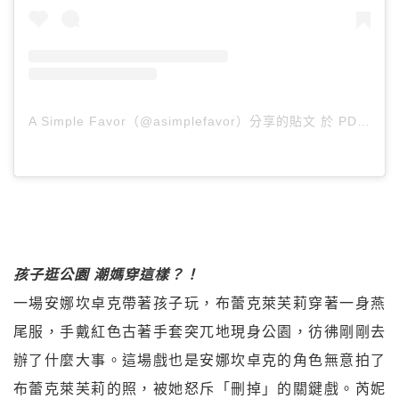
A Simple Favor（@asimplefavor）分享的貼文
於
PDT 2018 年 9月 月 12 日 下午 4:24
孩子逛公園 潮媽穿這樣？！
一場安娜坎卓克帶著孩子玩，布蕾克萊芙莉穿著一身燕
尾服，手戴紅色古著手套突兀地現身公園，彷彿剛剛去
辦了什麼大事。這場戲也是安娜坎卓克的角色無意拍了
布蕾克萊芙莉的照，被她怒斥「刪掉」的關鍵戲。芮妮