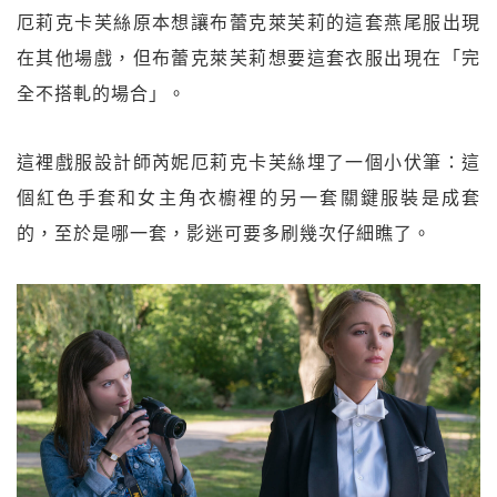
厄莉克卡芙絲原本想讓布蕾克萊芙莉的這套燕尾服出現
在其他場戲，但布蕾克萊芙莉想要這套衣服出現在「完
全不搭軋的場合」。
這裡戲服設計師芮妮厄莉克卡芙絲埋了一個小伏筆：這
個紅色手套和女主角衣櫥裡的另一套關鍵服裝是成套
的，至於是哪一套，影迷可要多刷幾次仔細瞧了。