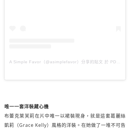
A Simple Favor（@asimplefavor）分享的貼文
於
PDT 2018 年 9月 月 9 日 上午 11:38
唯一一套洋裝藏心機
布蕾克萊芙莉在片中唯一以裙裝現身，就是這套葛麗絲
凱莉（Grace Kelly）風格的洋裝。在她做了一堆不可告