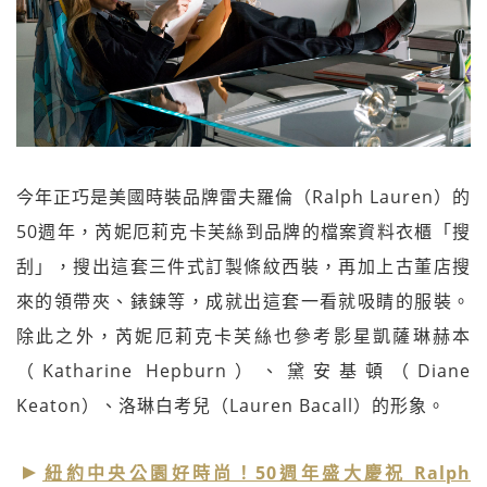
今年正巧是美國時裝品牌雷夫羅倫（Ralph Lauren）的
50週年，芮妮厄莉克卡芙絲到品牌的檔案資料衣櫃「搜
刮」，搜出這套三件式訂製條紋西裝，再加上古董店搜
來的領帶夾、錶鍊等，成就出這套一看就吸睛的服裝。
除此之外，芮妮厄莉克卡芙絲也參考影星凱薩琳赫本
（Katharine Hepburn）、黛安基頓（Diane
Keaton）、洛琳白考兒（Lauren Bacall）的形象。
紐約中央公園好時尚！50週年盛大慶祝 Ralph