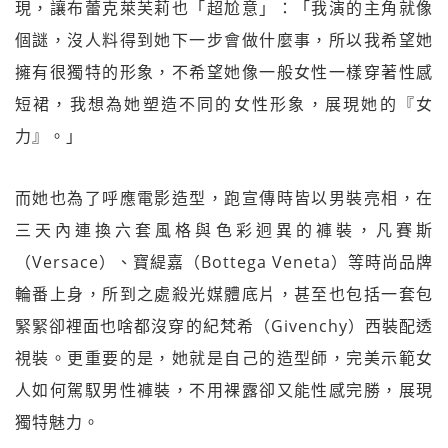
現，讓布蕾克萊芙莉也「超尬意」：「我演的主角就像
個謎，沒人料得到她下一步會做什麼事，所以我希望她
擁有很獨特的形象，不希望她像一般女性一樣穿著性感
短裙，我想為她塑造不同的女性形象，展現她的『女
力』。」
而她也為了呼應電影造型，跑宣傳時皆以男裝亮相，在
三天內連換六套風格與色彩迥異的褲裝，凡賽斯
（Versace）、寶緹嘉（Bottega Veneta）等時尚品牌
輪番上身，所到之處殺光媒體底片，甚至也包括一套包
緊緊卻裡面也啥都沒穿的紀梵希（Givenchy）西裝配透
視裝。更重要的是，她就是自己的造型師，完美示範女
人如何駕馭男性褲裝，不用裸露卻又能性感完勝，展現
獨特魅力。