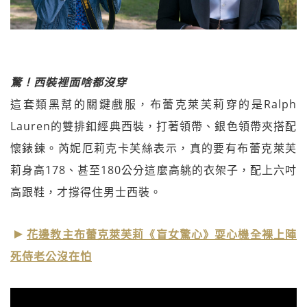
驚！西裝裡面啥都沒穿
這套類黑幫的關鍵戲服，布蕾克萊芙莉穿的是Ralph
Lauren的雙排釦經典西裝，打著領帶、銀色領帶夾搭配
懷錶鍊。芮妮厄莉克卡芙絲表示，真的要有布蕾克萊芙
莉身高178、甚至180公分這麼高䠷的衣架子，配上六吋
高跟鞋，才撐得住男士西裝。
花邊教主布蕾克萊芙莉《盲女驚心》耍心機全裸上陣
死侍老公沒在怕