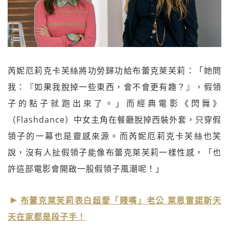
芮妮厄莉克卡芙絲將功勞歸功給布蕾克萊芙莉：「她問
我：『如果我脫掉一些東西，會不會更有趣？』，假領
子的點子就跑出來了。」而經典電影《閃舞》
（Flashdance）中女主角在餐廳脫掉西裝外套，只穿假
領子的一幕也是靈感來源。而芮妮厄莉克卡芙絲也笑
說，沒有人扯假領子能像布蕾克萊芙莉一樣性感，「也
許這部電影會開啟一股假領子風潮呢！」
布蕾克萊芙莉表白超愛「賤嘴」老公 萊恩雷諾斯天
天在家都是段子手！