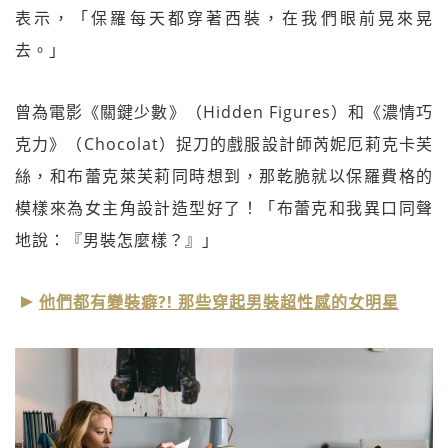
表示，「保羅每天都穿著西裝，在我們眼前晃來晃
去。」
曾為電影《關鍵少數》（Hidden Figures）和《濃情巧
克力》（Chocolat）捉刀的戲服設計師芮妮厄莉克卡芙
絲，和布蕾克萊芙莉同時想到，那乾脆就以保羅費格的
模樣來為女主角設計造型好了！「布蕾克和我異口同聲
地說：『男裝怎麼樣？』」
他們都有變裝癖?! 那些穿起男裝超性感的女明星