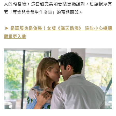
人的勾當後，這套超完美嬌妻裝更顯諷刺，也讓觀眾有
著「等會兒會發生什麼事」的預期問號。
是華服也是偽裝！女版《瞞天過海》 這些小心機讓
觀眾更入戲