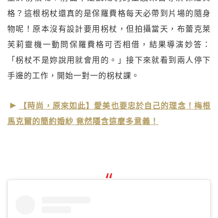
格？這根柺杖還真的是保羅費格每天必帶到片場的隨身
物呢！原本沒有設計要用柺杖，但拍攝當天，布蕾克萊
芙莉靈機一動問保羅費格可否相借，結果導演妙答：
「柺杖不是妳說用就會用的。」接下來就看到兩人停下
手邊的工作，開始一對一的柺杖課。
【時尚，原來如此】愛美也要忠於自己的理念！梅根
馬克爾的簡約婚紗 竟然隱含這麼多意義！