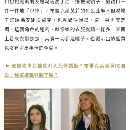
和初相識的朋友邊喝著馬丁尼，邊把假領子、假袖口一
件一件地「脫掉」，布蕾克萊芙莉的角色此舉不但嚇壞
了好媽媽安娜坎卓克，也震懾住觀眾。這一幕再度定
調，這個角色的秘密，就像她的衣服機關一樣多，表面
上看來衣冠楚楚，其實一切都是幌子，也顯示出這個角
色沒有道出事情的全貌。
安娜坎卓克搞笑介入死侍婚姻？布蕾克萊芙莉IG自
白：我這樣算劈腿了嗎？