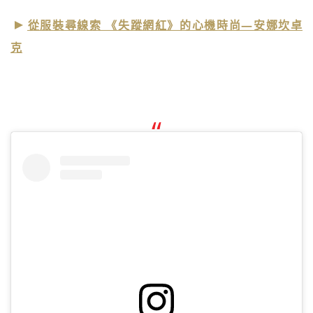
從服裝尋線索 《失蹤網紅》的心機時尚—安娜坎卓
克