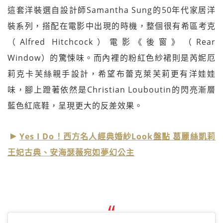
這套洋裝選自設計師Samantha Sung的50年代家居洋
裝系列，搭配在電影中出現的時機，整個很有希區考克
（Alfred Hitchcock）電影《後窗》（Rear
Window）的驚悚味。而內裡的粉紅色紗裙則是芮妮厄
莉克卡芙絲親手設計，希望布蕾克萊芙莉更有洋娃娃
味，腳上蹬著依然是Christian Louboutin的閃亮漸層
藍色紅底鞋，呈現更大的反差效果。
Yes I Do！西方名人經典婚紗Look盤點 葛麗絲凱莉
王妃古典、安海瑟薇宛如夢幻公主