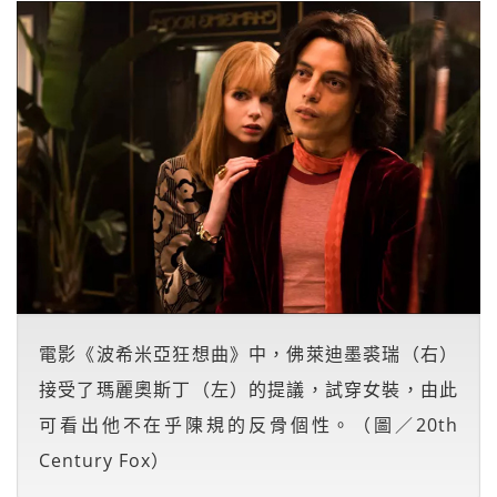
電影《波希米亞狂想曲》中，佛萊迪墨裘瑞（右）
接受了瑪麗奧斯丁（左）的提議，試穿女裝，由此
可看出他不在乎陳規的反骨個性。（圖／20th
Century Fox）