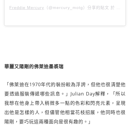
Freddie Mercury
（@mercury_motg）分享的貼文 於
PDT 2
華麗又陽剛的佛萊迪墨裘瑞
「佛萊迪在1970年代的裝扮較為浮誇，但他也很清楚他
要透過服裝傳遞哪些訊息。」Julian Day解釋，「所以
我想在他身上帶入稍微多一點的色彩和閃亮元素，呈現
出他是怎樣的人，但儘管他相當花枝招展，他同時也很
陽剛，要巧玩這兩種面向是很有趣的。」