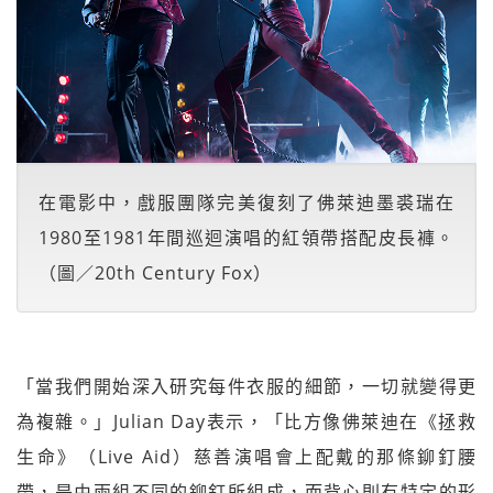
在電影中，戲服團隊完美復刻了佛萊迪墨裘瑞在
1980至1981年間巡迴演唱的紅領帶搭配皮長褲。
（圖／20th Century Fox）
「當我們開始深入研究每件衣服的細節，一切就變得更
為複雜。」Julian Day表示，「比方像佛萊迪在《拯救
生命》（Live Aid）慈善演唱會上配戴的那條鉚釘腰
帶，是由兩組不同的鉚釘所組成，而背心則有特定的形