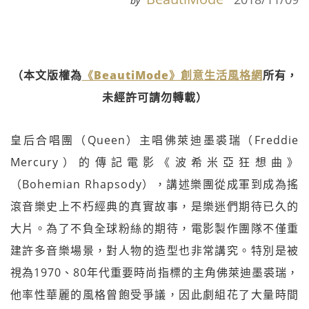
by
（本文版權為
《BeautiMode》創意生活風格網
所有，
未經許可請勿轉載）
皇后合唱團（Queen）主唱佛萊迪墨裘瑞（Freddie
Mercury）的傳記電影《波希米亞狂想曲》
（Bohemian Rhapsody），講述樂團從成軍到成為搖
滾音樂史上不朽經典的真實故事，是樂迷們期待已久的
大片。為了不負全球粉絲的期待，電影製作團隊不僅重
建許多音樂場景，對人物的造型也非常講究。特別是被
視為1970、80年代重要時尚指標的主角佛萊迪墨裘瑞，
他率性華麗的風格曾飽受爭議，因此劇組花了大量時間