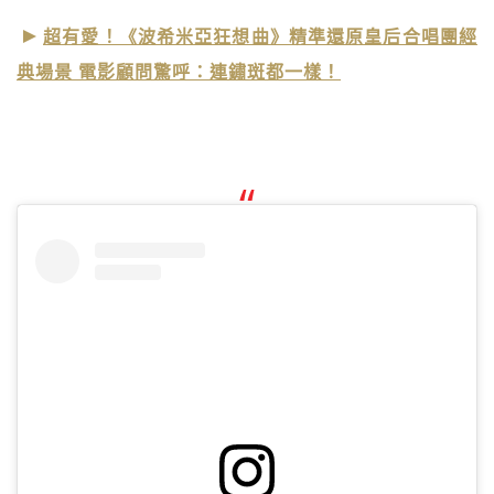
超有愛！《波希米亞狂想曲》精準還原皇后合唱團經
典場景 電影顧問驚呼：連鏽斑都一樣！