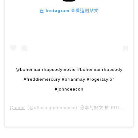
在 Instagram 查看這則貼文
@bohemianrhapsodymovie #bohemianrhapsody
#freddiemercury #brianmay #rogertaylor
#johndeacon
Queen
（@officialqueenmusic）分享的貼文 於
PDT 2018 年 8月 月 21 日 上午 6:17