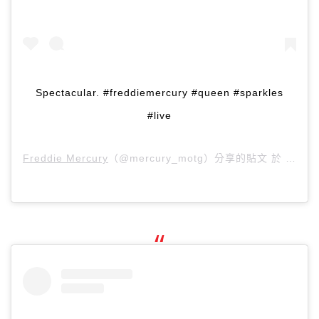
Spectacular. #freddiemercury #queen #sparkles
#live
Freddie Mercury
（@mercury_motg）分享的貼文 於
PDT 2