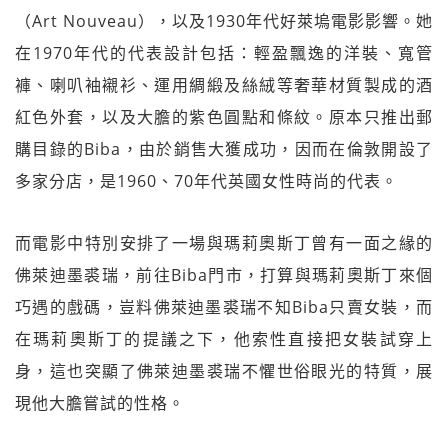
（Art Nouveau），以及1930年代好萊塢電影影響。她
在1970年代的代表設計包括：輕盈飄逸的洋裝、寬管
褲、喇叭袖襯衫、運用綢緞及絲絨等奢華材質製成的酒
紅色外套，以及大膽的紫色圓點和條紋。原本只推出郵
購目錄的Biba，由於銷售大獲成功，因而在倫敦開設了
多家分店，是1960、70年代英國女性時尚的代表。
而電影中特別安排了一場與瑪莉奧斯丁曾有一面之緣的
佛萊迪墨裘瑞，前往Biba門市，打算與瑪莉奧斯丁來個
巧遇的戲碼，豈料佛萊迪墨裘瑞不知Biba只賣女裝，而
在瑪莉奧斯丁的提議之下，他索性直接把女裝試穿上
身，這也突顯了佛萊迪墨裘瑞不懼世俗眼光的特質，展
現他大膽嘗試的性格。