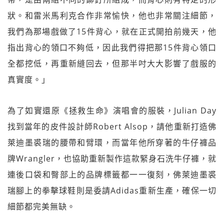
狀。和雷米馬利克合作非常愉快，他也非常關注細節，
我們為那場戲做了15件背心，就在正式開拍前幾天，他
指出背心的領口不夠低，因此我們得把那15件背心領口
全都挖低，再重新縫回去，但那半吋大大影響了戲服的
真實度。」
為了如實還原《拯救生命》演唱會的服裝，Julian Day
找到當年的皮件設計師Robert Alsop，請他重新打造佛
萊迪墨裘瑞的腰帶和臂環，而當年他所穿著的牛仔褲品
牌Wrangler，也協助重新製作這款緊身石洗牛仔褲，就
連後口袋和臀部上的品牌標籤都一一復刻，佛萊迪墨裘
瑞腳上的拳擊球鞋則是委請Adidas重新生產，確保一切
細節都完美無缺。