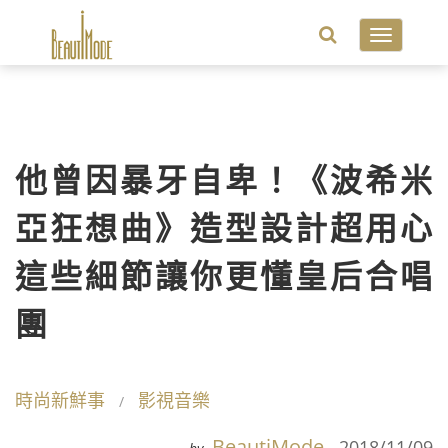
Toggle
navigatio
他曾因暴牙自卑！《波希米
亞狂想曲》造型設計超用心
這些細節讓你更懂皇后合唱
團
時尚新鮮事
影視音樂
BeautiMode
2018/11/09