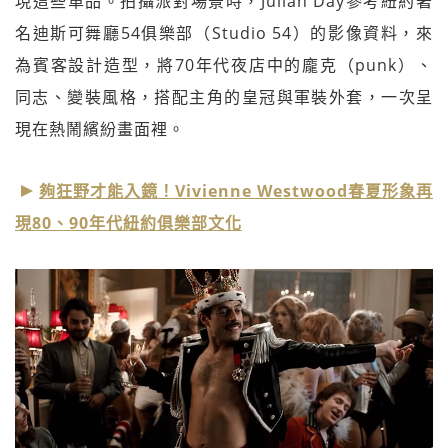
現這些單品。拍攝派對場景時，Julian Day參考紐約著
名迪斯可舞廳54俱樂部（Studio 54）的影像資料，來
為賓客設計造型，將70年代夜店中的龐克（punk）、
同志、變裝風格，搭配主角的皇冠與軍裝外套，一次呈
現在熱鬧繽紛畫面裡。
夠狂野才能入鏡！Vivienne Westwood春夏形象再
現80、90年代紐約俱樂部文化