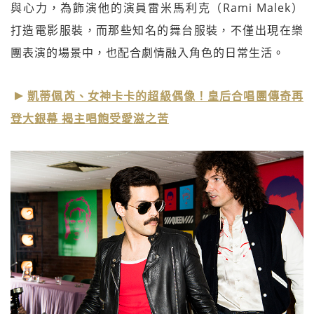
與心力，為飾演他的演員雷米馬利克（Rami Malek）
打造電影服裝，而那些知名的舞台服裝，不僅出現在樂
團表演的場景中，也配合劇情融入角色的日常生活。
凱蒂佩芮、女神卡卡的超級偶像！皇后合唱團傳奇再
登大銀幕 揭主唱飽受愛滋之苦