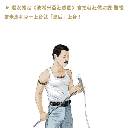
還沒確定《波希米亞狂想曲》會拍就狂做功課 難怪
雷米馬利克一上台就「皇后」上身！