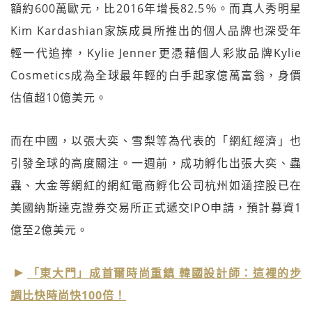
額約600萬歐元，比2016年增長82.5％。而真人秀明星
Kim Kardashian家族成員所推出的個人品牌也深受年
輕一代追捧，Kylie Jenner更憑藉個人彩妝品牌Kylie
Cosmetics成為全球最年輕的白手起家億萬富翁，身價
估值超10億美元。
而在中國，以張大奕、雪梨等為代表的「網紅經濟」也
引發全球的高度關注。一週前，成功孵化出張大奕、蟲
蟲、大金等網紅的網紅電商孵化公司杭州如涵控股已在
美國納斯達克證券交易所正式遞交IPO申請，預計募資1
億至2億美元。
「東大門」成首爾時尚重鎮 韓國設計師：這裡的步
調比快時尚快100倍！