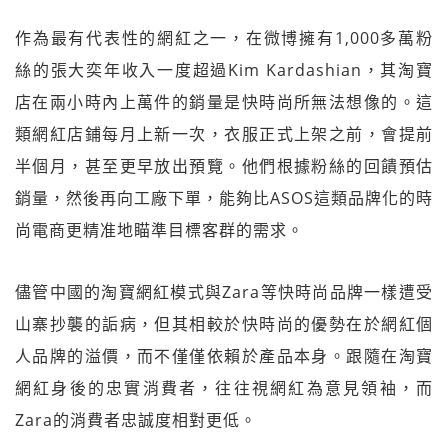
作為最有代表性的網紅之一，在微博擁有1,000多萬粉
絲的張大奕年收入一度超過Kim Kardashian，其淘寶
店在兩小時內上萬件的銷量是快時尚所無法想像的。這
類網紅店鋪每月上新一次，衣服正式上架之前，會提前
半個月，甚至更早放出預覽。他們根據粉絲的回饋預估
銷量，然後再向工廠下單，能夠比ASOS這類品牌化的時
尚電商更精准地瞄準目標客群的需求。
儘管中國的淘寶網紅模式與Zara等快時尚品牌一樣遭受
山寨抄襲的詬病，但其相較於快時尚的優勢在於網紅個
人品牌的溢價，而不僅僅依賴於產品本身。跟隨在淘寶
網紅身後的忠實消費者，往往視網紅為意見領袖，而
Zara的消費者忠誠度相對更低。