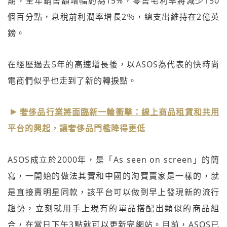
期，全年銷售額增幅約為15%，零售毛利率將減少150
個百分點，息稅前利潤率增長2％，總支出維持在2億英
鎊。
在經歷過去5年的高速增長後，以ASOS為代表的快時尚
電商們似乎也走到了新的轉捩點。
奢侈品行業將面臨新一輪衝擊：線上商品租賃和共用
平台的興起，讓奢侈品門檻降得更低
ASOS成立於2000年，是「As seen on screen」的簡
寫，一開始的做法其實和中國的淘寶賣家是一樣的，就
是直接賣明星同款，該平台可以做到早上發現新的流行
趨勢，立刻就用手上現有的單品搭配出類似的商品組
合，在當日下午3點就可以更新完網站。目前，ASOS已