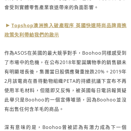
會受到實體零售產業衰退帶來的負面影響。
Topshop澳洲進入破產程序 英國快速時尚品牌南進
政策失利帶給我們的啟示
作為ASOS在英國的最大競爭對手，Boohoo同樣感受到
了市場中的危機，在公布2018年聖誕購物季的銷售額未
有明顯增長後，集團當日股價應聲重挫跌20%。2019年
2月該電商在善待動物組織PETA的持續抗議下宣布不再
使用羊毛材料，但隨即又反悔，被英國每日電訊報質疑
此舉只是Boohoo的一個宣傳噱頭，因為Boohoo並沒
有出售任何含羊毛的商品。
深有意味的是，Boohoo曾被認為有潛力成為下一個