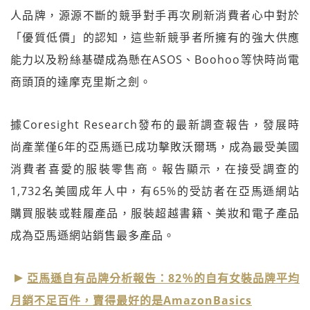
人品牌，源源不斷的競爭對手再次刷新消費者心中對於
「優質低價」的認知，這些新競爭者所擁有的強大供應
能力以及粉絲基礎成為懸在ASOS、Boohoo等快時尚電
商頭頂的達摩克里斯之劍。
據Coresight Research發布的最新調查報告，發展時
尚產業僅6年的亞馬遜已成功擊敗沃爾瑪，成為最受美國
消費者喜愛的服裝零售商。報告顯示，在接受調查的
1,732名美國成年人中，有65%的受訪者在亞馬遜網站
購買服裝或鞋履產品，服裝超越書籍、美妝和電子產品
成為亞馬遜網站銷售最多產品。
亞馬遜自有品牌分析報告：82％的自有女裝品牌平均
月銷不足百件，賣得最好的是AmazonBasics