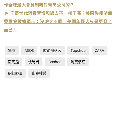
作全球最大會員制時尚電商公司的？
千禧世代消費習慣和過去不一樣了嗎？美國聯邦儲備
委員會數據顯示：沒啥大不同，美國年輕人只是更窮了
而已！
電商
ASOS
時尚部落客
Topshop
ZARA
亞馬遜
快時尚
Boohoo
淘寶網紅
網紅經濟
山寨抄襲