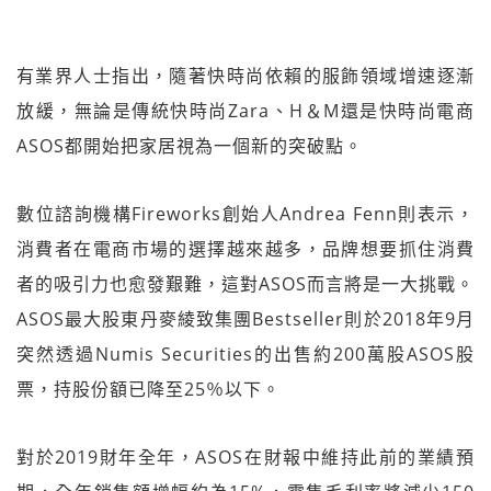
有業界人士指出，隨著快時尚依賴的服飾領域增速逐漸
放緩，無論是傳統快時尚Zara、H＆M還是快時尚電商
ASOS都開始把家居視為一個新的突破點。
數位諮詢機構Fireworks創始人Andrea Fenn則表示，
消費者在電商市場的選擇越來越多，品牌想要抓住消費
者的吸引力也愈發艱難，這對ASOS而言將是一大挑戰。
ASOS最大股東丹麥綾致集團Bestseller則於2018年9月
突然透過Numis Securities的出售約200萬股ASOS股
票，持股份額已降至25％以下。
對於2019財年全年，ASOS在財報中維持此前的業績預