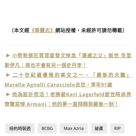
（本文經
《華麗志》
網站授權，未經許可請勿轉載）
小勞勃道尼等眾星發文悼念「漫威之父」逝世 克里
斯伊凡：再也不會有另一個史丹李！
二十世紀最優雅的美女之一、「最後的天鵝」
Marella Agnelli Caracciolo去世，享年91歲
他為設計而活！老佛爺Karl Lagerfeld逝世時尚界
齊聲哀悼 Armani：他的夢一直飛翔到最後一刻！
紐約時裝週
BCBG
Max Azria
破產
RIP