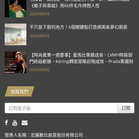
《蠍子與青蛙》用66件名作拷問人性
2026/08/04
不只是下廚的地方！6個關鍵點打造網美系夢幻廚房
2026/08/03
【時尚產業一週要事】愛馬仕業績成長、LVMH時裝部
門終結虧損、Kering轉型策略初現成效、Prada集團財
報亮眼
2026/08/02
追蹤我們
訂閱
營業人名稱：宏麗數位創意股份有限公司