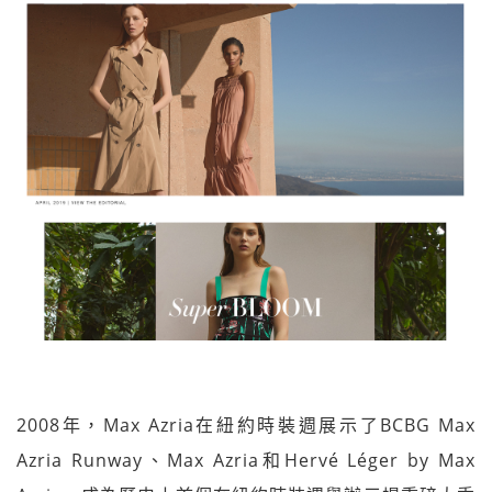
2008年，Max Azria在紐約時裝週展示了BCBG Max
Azria Runway、Max Azria和Hervé Léger by Max