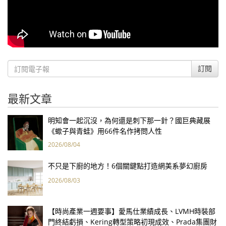
訂閱
最新文章
明知會一起沉沒，為何還是刺下那一針？國巨典藏展
《蠍子與青蛙》用66件名作拷問人性
2026/08/04
不只是下廚的地方！6個關鍵點打造網美系夢幻廚房
2026/08/03
【時尚產業一週要事】愛馬仕業績成長、LVMH時裝部
門終結虧損、Kering轉型策略初現成效、Prada集團財