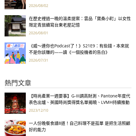
報亮眼
2026/08/02
在歷史裡過一晚的溫柔提案：雲品「寶桑小町」以女性
限定青旅續寫台東老屋記憶
2026/08/01
《威～連你也Podcast了！》S21E9：有些錢，本來就
不是你該賺的——讀《一個投機者的告白》
2026/07/31
熱門文章
【時尚產業一週要事】G-III調高財測、Pantone年度代
表色出爐、英國時尚獎得獎名單揭曉、LVMH持續推動
永續發展計畫
2023/12/10
一人份晚餐食譜8道！自己料理不是孤單 是把生活照顧
好的能力