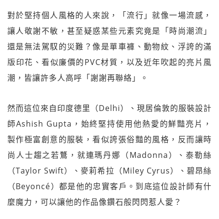
對於堅持個人風格的人來說，「流行」就像一場流感，
讓人敬謝不敏，甚至疑惑某些元素究竟是「時尚潮流」
還是無法駕馭的災難？像是單車褲、動物紋、浮誇的滿
版印花、看似廉價的PVC材質，以及近年吹起的亮片風
潮，皆讓許多人高呼「謝謝再聯絡」。
然而這位來自印度德里（Delhi）、現居倫敦的服裝設計
師Ashish Gupta，始終堅持使用他熱愛的鮮豔亮片，
製作極富創意的服裝，看似誇張俗豔的風格，反而讓時
尚人士趨之若鶩，就連瑪丹娜（Madonna）、泰勒絲
（Taylor Swift）、麥莉希拉（Miley Cyrus）、碧昂絲
（Beyoncé）都是他的忠實客戶。到底這位設計師有什
麼魔力，可以讓他的作品像鑽石般閃閃惹人愛？