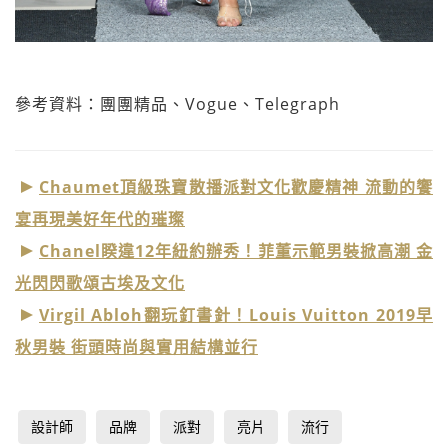
參考資料：團團精品、Vogue、Telegraph
Chaumet頂級珠寶散播派對文化歡慶精神 流動的饗
宴再現美好年代的璀璨
Chanel睽違12年紐約辦秀！菲董示範男裝掀高潮 金
光閃閃歌頌古埃及文化
Virgil Abloh翻玩釘書針！Louis Vuitton 2019早
秋男裝 街頭時尚與實用結構並行
設計師
品牌
派對
亮片
流行