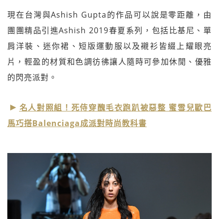
現在台灣與Ashish Gupta的作品可以說是零距離，由
團團精品引進Ashish 2019春夏系列，包括比基尼、單
肩洋裝、迷你裙、短版運動服以及襯衫皆綴上耀眼亮
片，輕盈的材質和色調彷彿讓人隨時可參加休閒、優雅
的閃亮派對。
名人對照組！死侍穿醜毛衣跑趴被惡整 蜜雪兒歐巴
馬巧搭Balenciaga成派對時尚教科書