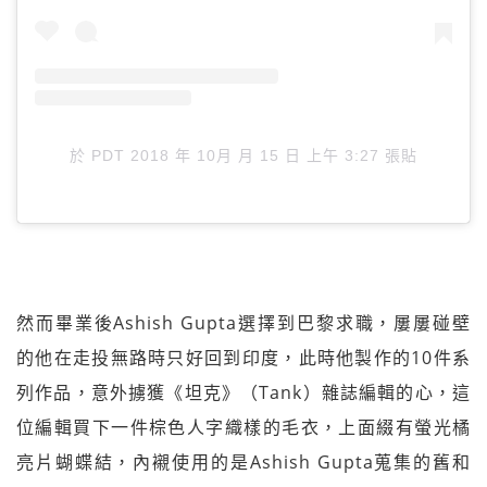
於
PDT 2018 年 10月 月 15 日 上午 3:27
張貼
然而畢業後Ashish Gupta選擇到巴黎求職，屢屢碰壁
的他在走投無路時只好回到印度，此時他製作的10件系
列作品，意外擄獲《坦克》（Tank）雜誌編輯的心，這
位編輯買下一件棕色人字織樣的毛衣，上面綴有螢光橘
亮片蝴蝶結，內襯使用的是Ashish Gupta蒐集的舊和