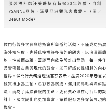
服裝設計師汪美珠擁有超過30年經驗，自創
YSANNE品牌，深受亞洲觀光客喜愛。（圖／
BeautiMode）
侯門行曾多次參與紡拓會所舉辦的活動，不僅成功拓展
海外知名度，也藉此接觸許多海外的顧客，以浪漫而簡
約、性感而高雅、華麗而內斂為設計出發點，每一件作
品皆帶著古典與現代的融合，如同解讀女性細膩的內心
世界。侯門行業務經理張富芬表示，品牌2020年春夏以
輕質禮服為主軸，色彩較為繽紛，運用鴕鳥毛與流蘇點
綴，而為了延續禮服的生命，更花費心思在可拆卸的設
計上，層次變化也更加豐富，讓禮服有更多穿著展現的
機會。