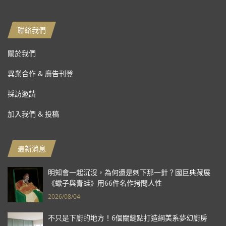
聯絡我們
關於我們
異業合作 & 廣告刊登
採訪邀請
加入我們 & 投稿
最新消息
明知會一起沉沒，為何還是刺下那一針？國巨典藏展
《蠍子與青蛙》用66件名作拷問人性
2026/08/04
不只是下廚的地方！6個關鍵點打造網美系夢幻廚房