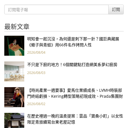
訂閱
最新文章
明知會一起沉沒，為何還是刺下那一針？國巨典藏展
《蠍子與青蛙》用66件名作拷問人性
2026/08/04
不只是下廚的地方！6個關鍵點打造網美系夢幻廚房
2026/08/03
【時尚產業一週要事】愛馬仕業績成長、LVMH時裝部
門終結虧損、Kering轉型策略初現成效、Prada集團財
報亮眼
2026/08/02
在歷史裡過一晚的溫柔提案：雲品「寶桑小町」以女性
限定青旅續寫台東老屋記憶