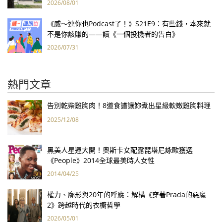
2026/08/01
《威～連你也Podcast了！》S21E9：有些錢，本來就
不是你該賺的——讀《一個投機者的告白》
2026/07/31
熱門文章
告別乾柴雞胸肉！8道食譜讓妳煮出星級軟嫩雞胸料理
2025/12/08
黑美人星運大開！奧斯卡女配露琵塔尼詠歐獲選
《People》2014全球最美時人女性
2014/04/25
權力、廓形與20年的呼應：解構《穿著Prada的惡魔
2》跨越時代的衣櫥哲學
2026/05/01