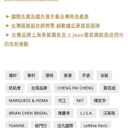
國際名模及國外買手看台灣時尚產業
台灣服裝設計師齊聚 細數瘋狂夢想里程碑
台灣品牌上海參展獲肯定 C Jean簡君嫄創造自然中
的色彩律動
婚紗
專利
環保
香港
手袋
泳裝
紡拓會
台灣品牌
CHENG PAI CHENG
鄭百成
MARQUESS & HOMA
代工
MIT
陳宏宇
BRIAN CHEN BRIDAL
陳慶幸
L.I.S.A.
汪美珠
YSANNE
侯門行
法凡國際
LeRêve Paris