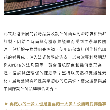
此次赴港參展的台灣品牌及設計師涵蓋潮流時裝和婚紗
訂製，因結合時尚與有機永續議題而受到主辦單位關
注，包括擅長鮮豔明亮色調，使用環保塗料創作特色印
花的鄭百成；注入法式美學於泳衣，以台灣專利發明製
造AirBra的法凡國際；融合傳統配色和幾何變形為一
體，強調減塑環保的陳慶幸；堅持以天然棉麻纖維素
材，展現藝術與知性美學初心的汪美珠，皆受邀參與展
中國際設計師品牌聯合走秀。
再微小的一步，也是重要的一大步！永續時尚非難事