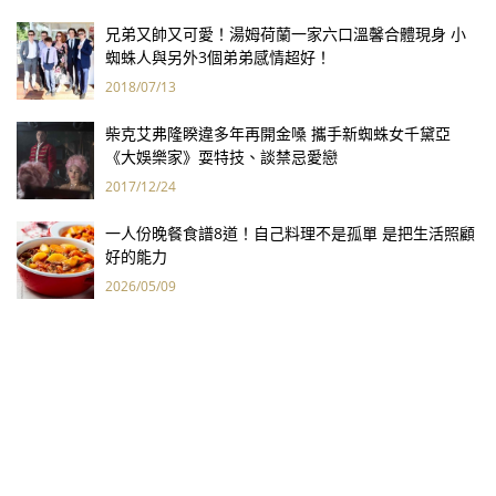
兄弟又帥又可愛！湯姆荷蘭一家六口溫馨合體現身 小
蜘蛛人與另外3個弟弟感情超好！
2018/07/13
柴克艾弗隆睽違多年再開金嗓 攜手新蜘蛛女千黛亞
《大娛樂家》耍特技、談禁忌愛戀
2017/12/24
一人份晚餐食譜8道！自己料理不是孤單 是把生活照顧
好的能力
2026/05/09