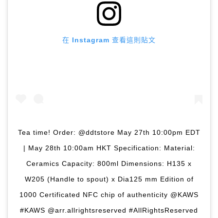
在 Instagram 查看這則貼文
Tea time! Order: @ddtstore May 27th 10:00pm EDT
| May 28th 10:00am HKT Specification: Material:
Ceramics Capacity: 800ml Dimensions: H135 x
W205 (Handle to spout) x Dia125 mm Edition of
1000 Certificated NFC chip of authenticity @KAWS
#KAWS @arr.allrightsreserved #AllRightsReserved