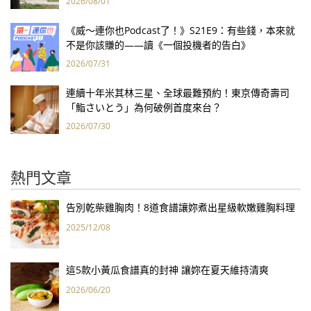
2026/08/01
《威～連你也Podcast了！》S21E9：有些錢，本來就
不是你該賺的——讀《一個投機者的告白》
2026/07/31
連續十年米其林三星、全球最難預約！東京傳奇壽司
「鮨さいとう」為何破例首度來台？
2026/07/30
熱門文章
告別乾柴雞胸肉！8道食譜讓妳煮出星級軟嫩雞胸料理
2025/12/08
這5款小黃瓜食譜真的封神 讓妳在夏天維持清爽
2026/06/20