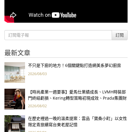
訂閱
最新文章
不只是下廚的地方！6個關鍵點打造網美系夢幻廚房
2026/08/03
【時尚產業一週要事】愛馬仕業績成長、LVMH時裝部
門終結虧損、Kering轉型策略初現成效、Prada集團財
報亮眼
2026/08/02
在歷史裡過一晚的溫柔提案：雲品「寶桑小町」以女性
限定青旅續寫台東老屋記憶