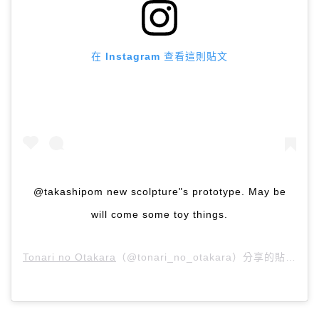
在 Instagram 查看這則貼文
@takashipom new scolpture"s prototype. May be
will come some toy things.
Tonari no Otakara
（@tonari_no_otakara）分享的貼文 於