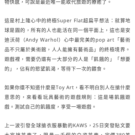
物快感，可說是最近唯一能取代旅遊的療癒了。
這是村上隆心中的終極Super Flat超扁平想法：就算地
球是圓的，所有的人也能活在同一個平面上，這也是安
迪沃荷（Andy Warhol）心中最完美的pop art「藝術
品不只屬於美術館，人人能擁有藝術品」的終極境界。
遊戲裡，需要仍還有一大部分的人是「飢餓的」「想要
的」，佔有的慾望飢渴，等待下一次的餵食。
如果你還不知道什麼是Toy Art，看不明白別人在搶什麼
意思的，來看看玩具藝術的遊戲規則：這是場飢餓遊
戲。測試自己的飢餓度，享受一場遊戲。
上一波引發全球搶衣服暴動的KAWS，25日突發貼文要
大家搶茶壺了，限量一千個的白瓷茶壺，定價380美