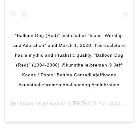
“Balloon Dog (Red)” installed at “Icons: Worship
and Adoration” until March 1, 2020. The sculpture
has a mythic and ritualistic quality. “Balloon Dog
(Red)” (1994-2000) @kunsthalle.bremen © Jeff
Koons / Photo: Bettina Conradi #jeffkoons
#kunsthallebremen #balloondog #celebration
Jeff Koons
（@jeffkoons）分享的貼文 於
PST 2020 年 1月 月 28 日 上午 8:11