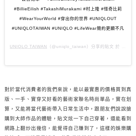
#BillieEilish #TakashiMurakami #村上隆 #怪奇比莉
#WearYourWorld #穿出你的世界 #UNIQLOUT
#UNIQLOTAIWAN #UNIQLO #LifeWear簡約更顯不凡
UNIQLO TAIWAN
（@uniqlo_taiwan）分享的貼文 於
PDT 2
對於當代消費者的我們來說，能以最實惠的價格買到真
版、一手、實穿又好看的藝術家聯名時尚單品，實在划
算，又能將當代藝術帶入日常生活中，跟朋友們說說搶
購到大師作品的體驗，貼文炫一下自己穿著，還能看到
網路上翻炒出幾倍，能覺得自己賺到了，這樣的娛樂購