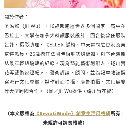
關於作者：
吳滋懿（Jil Wu），16歲起跑遍世界多個國家，高中在
巴拉圭、大學在加拿大就讀服裝設計，回台後曾任服裝
設計、攝影助理、《ELLE》編輯、中天電視駐香港及東
京特派員，26歲擔任法國時尚雜誌總編輯，創下台灣雜
誌最年輕總編輯的紀錄。現為懿能藝術創辦人、蜷川實
花等藝術家經紀人、藝術評論、顧問，並為報章雜誌撰
寫流行文化專欄，製作封面拍攝、廣告拍攝、文化展覽
等大型跨國合作。（圖／Jil Wu提供，蜷川實花攝）
（本文版權為
《BeautiMode》創意生活風格網
所有，
未經許可請勿轉載）