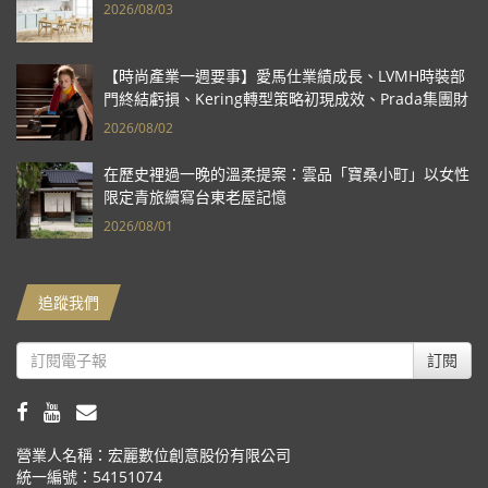
2026/08/03
【時尚產業一週要事】愛馬仕業績成長、LVMH時裝部
門終結虧損、Kering轉型策略初現成效、Prada集團財
報亮眼
2026/08/02
在歷史裡過一晚的溫柔提案：雲品「寶桑小町」以女性
限定青旅續寫台東老屋記憶
2026/08/01
追蹤我們
訂閱
營業人名稱：宏麗數位創意股份有限公司
統一編號：54151074