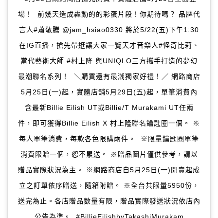
場！ 前幾天造成轟動的的彩蛋片段！你期待嗎？ 品牌代
言人#蕭敬騰 @jam_hsiao0330 將於5/22(五)下午1:30
在IG直播，搶先帶逛讓大家一覽天才音樂人#怪奇比莉、
當代藝術大師 #村上隆 與UNIQLO三方攜手打造的夢幻
最潮聯名系列！ ＼購買還有最潮獨家好禮！／ 網路商店
5月25日(一)起，實體店舖5月29日(五)起，單筆消費內
含最新Billie Eilish UT或Billie/T Murakami UT任兩
件，即可獲得Billie Eilish X 村上隆聯名鑰匙圈一個。 ※
每人單筆消費，每款各色限購兩件。 ※限量鑰匙圈單筆
消費限贈一個，恕不累送。 ※贈品圖片僅供參考，請以
贈品實際狀況為主。 ※網路商店自5月25日(一)開賣起成
立之訂單依序贈送，隨箱附贈。 ※全台共限量5950份，
送完為止。各店贈品數量有限，贈品實際發送狀況依店內
公告為準。 #BillieEilishbyTakashiMurakam