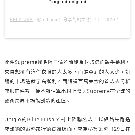
#dogoodfeelgood
HELP USA
（@helpusa）分享的貼文 於
PDT 2020 年 5月 月 4 日 上午 6:02
此件Supreme聯名隔日價差前後為14.5倍的轉手獲利，
來自想擁有這件衣服的人太多，而能買到的人太少，飢
餓的市場造就了高獲利。而超過百萬美金的善款去分析
衣服的件數，便不難估算出村上隆與Supreme在全球的
藝術跨界市場能創造的產值。
Uniqlo的Billie Eilish x 村上隆聯名款，以網路先跑造
成熱銷的策略來行銷實體店面，成為帶貨策略（29日在