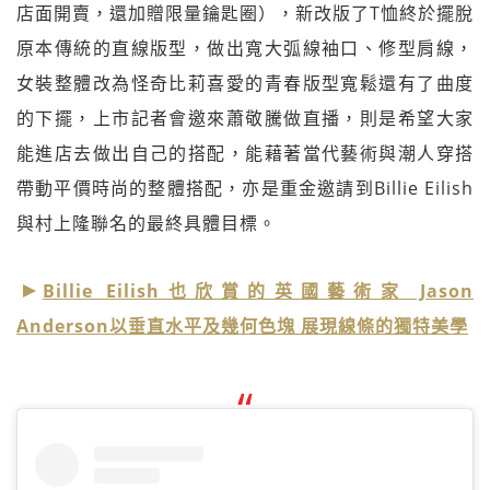
店面開賣，還加贈限量鑰匙圈），新改版了T恤終於擺脫
原本傳統的直線版型，做出寬大弧線袖口、修型肩線，
女裝整體改為怪奇比莉喜愛的青春版型寬鬆還有了曲度
的下擺，上市記者會邀來蕭敬騰做直播，則是希望大家
能進店去做出自己的搭配，能藉著當代藝術與潮人穿搭
帶動平價時尚的整體搭配，亦是重金邀請到Billie Eilish
與村上隆聯名的最終具體目標。
Billie Eilish也欣賞的英國藝術家 Jason
Anderson以垂直水平及幾何色塊 展現線條的獨特美學