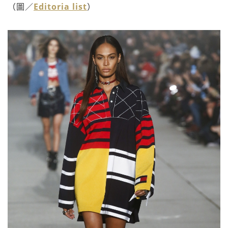
（圖／
Editoria list
）