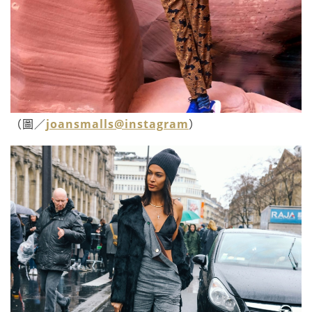
（圖／
joansmalls@instagram
）