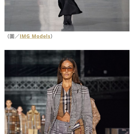
（圖／
IMG Models
）