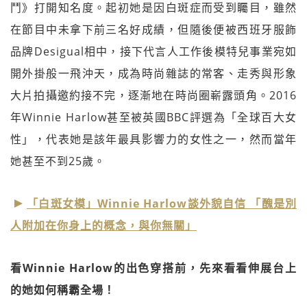
鬥》打開知名度。起初她是因白斑症而受到矚目，雖然
在節目中未拿下前三名好成績，但隨後便被西班牙服飾
品牌Desigual相中，接下代言人工作後模特兒事業宛如
開外掛般一飛沖天，成為時尚雜誌的常客、走秀與形象
大片拍攝邀約接不完，逐漸地在時尚圈嶄露頭角。2016
年Winnie Harlow甚至被英國BBC評選為「全球百大女
性」，代表她是該年最具影響力的女性之一，然而當年
她甚至不到25歲。
「白斑女模」Winnie Harlow談外貌自信 「醜是別
人附加在你身上的概念，與你無關」
看Winnie Harlow的出色穿搭前，先來看看伸展台上
的她如何稱霸全場！