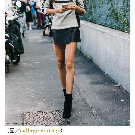
（圖／
collage vintage
）