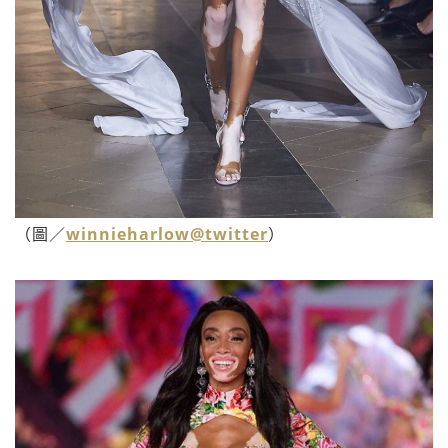
（圖／
winnieharlow@twitter
）