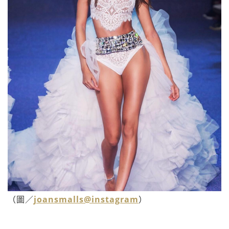
（圖／
joansmalls@instagram
）