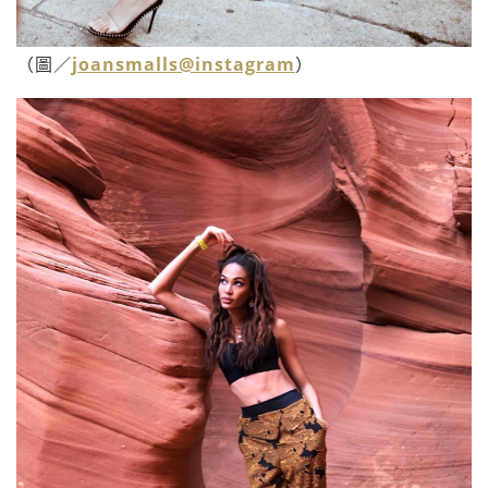
（圖／
joansmalls@instagram
）