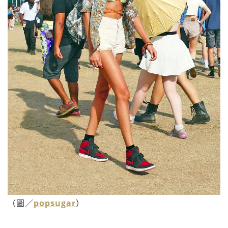
（圖／
popsugar
）