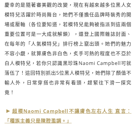
慶幸的是隨著審美觀的改變，現在有越來越多位黑人女
模特兒活躍於時尚舞台，她們不僅擔任品牌時裝秀的開
場或壓軸（各位要知道，若模特兒能夠被指派到這兩個
重要位置可是一大成就解鎖），還登上國際雜誌封面、
在每年的「人氣模特兒」排行榜上竄出頭。她們的魅力
不容小覷，就算膚色非白色，炙手可熱的程度也不亞於
白人模特兒，若你只認識黑珍珠Naomi Campbell可就
落伍了！這回特別抓出5位黑人模特兒，她們除了顏值不
輸人外，日常穿搭也非常有看頭，趕緊往下滑一探究
竟！
超模Naomi Campbell不讓膚色左右人生 直言：
「種族主義只是陳腔濫調。」