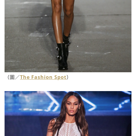
（圖／
The Fashion Spot
）