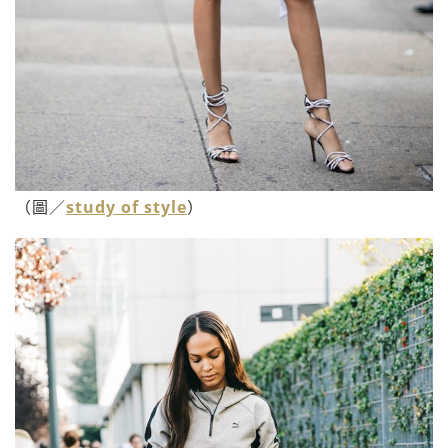
（圖／
study of style
）