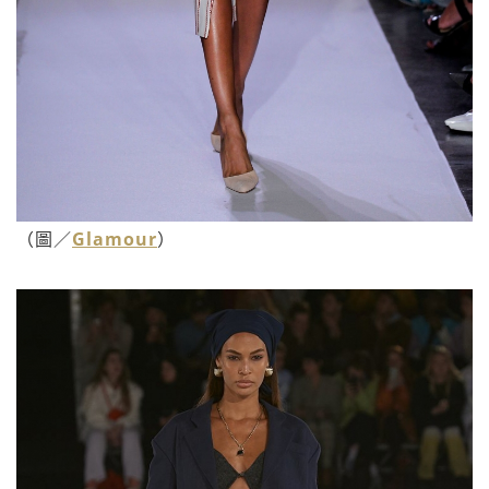
（圖／
Glamour
）