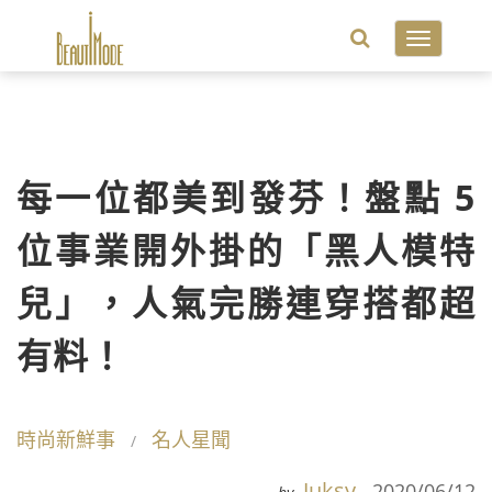
Toggle
navigatio
每一位都美到發芬！盤點 5
位事業開外掛的「黑人模特
兒」，人氣完勝連穿搭都超
有料！
時尚新鮮事
名人星聞
Juksy
2020/06/12