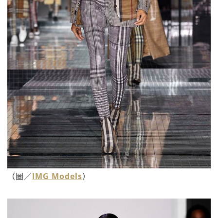
（圖／
IMG Models
）