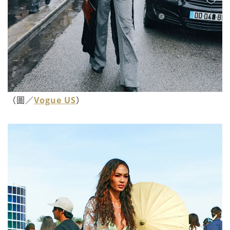
（圖／
Vogue US
）