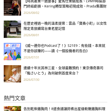
【時尚產業一週要事】愛馬仕業績成長、LVMH時裝部
門終結虧損、Kering轉型策略初現成效、Prada集團財
報亮眼
2026/08/02
在歷史裡過一晚的溫柔提案：雲品「寶桑小町」以女性
限定青旅續寫台東老屋記憶
2026/08/01
《威～連你也Podcast了！》S21E9：有些錢，本來就
不是你該賺的——讀《一個投機者的告白》
2026/07/31
連續十年米其林三星、全球最難預約！東京傳奇壽司
「鮨さいとう」為何破例首度來台？
2026/07/30
熱門文章
告別乾柴雞胸肉！8道食譜讓妳煮出星級軟嫩雞胸料理