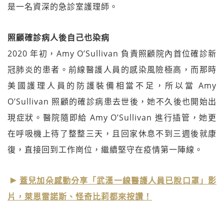
是一名資深的急診室護理師。
照顧確診病人後自己也染病
2020 年初，Amy O’Sullivan 負責照顧院內首位確診新
冠肺炎的患者。前線醫護人員的感染風險極高，而那時
美國護理人員的防護裝備相當不足，所以當 Amy
O’Sullivan 照顧的確診病患去世後，她不久後也開始出
現症狀。醫院隨即給 Amy O’Sullivan 進行插管，她更
在呼吸機上待了整整三天，且回家休息不到三週後就康
復，直接回到工作崗位，繼續堅守在疫情第一陣線。
蓋兒加朵感動分享「武漢一線醫護人員已脫口罩」影
片，萊恩雷諾斯、怪奇比莉都來按讚！