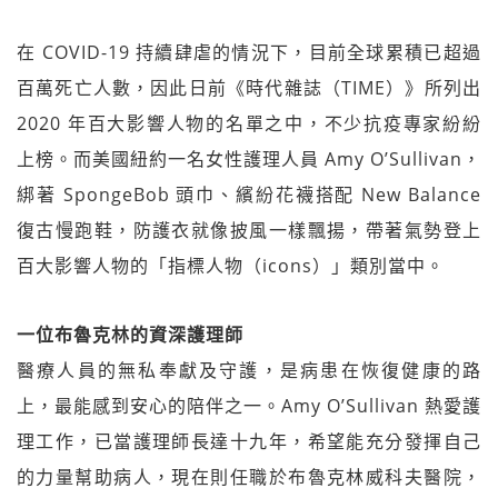
在 COVID-19 持續肆虐的情況下，目前全球累積已超過
百萬死亡人數，因此日前《時代雜誌（TIME）》所列出
2020 年百大影響人物的名單之中，不少抗疫專家紛紛
上榜。而美國紐約一名女性護理人員 Amy O’Sullivan，
綁著 SpongeBob 頭巾、繽紛花襪搭配 New Balance
復古慢跑鞋，防護衣就像披風一樣飄揚，帶著氣勢登上
百大影響人物的「指標人物（icons）」類別當中。
一位布魯克林的資深護理師
醫療人員的無私奉獻及守護，是病患在恢復健康的路
上，最能感到安心的陪伴之一。Amy O’Sullivan 熱愛護
理工作，已當護理師長達十九年，希望能充分發揮自己
的力量幫助病人，現在則任職於布魯克林威科夫醫院，