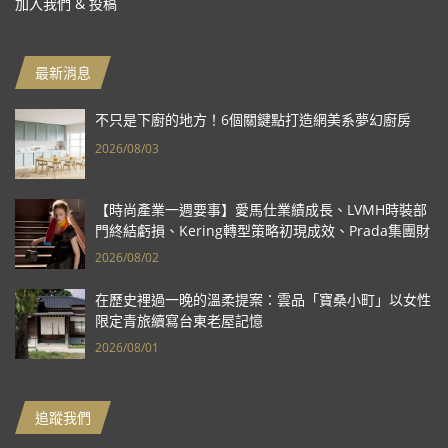
加入我們 & 投稿
最新消息
不只是下廚的地方！6個關鍵點打造網美系夢幻廚房
2026/08/03
【時尚產業一週要事】愛馬仕業績成長、LVMH時裝部
門終結虧損、Kering轉型策略初現成效、Prada集團財
報亮眼
2026/08/02
在歷史裡過一晚的溫柔提案：雲品「寶桑小町」以女性
限定青旅續寫台東老屋記憶
2026/08/01
追蹤我們