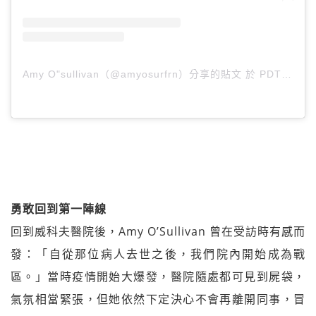
Amy O"sullivan（@amyosurfrn）分享的貼文
於
PDT 2020 年 10月 月 8 日 下午 1:00
勇敢回到第一陣線
回到威科夫醫院後，Amy O’Sullivan 曾在受訪時有感而
發：「自從那位病人去世之後，我們院內開始成為戰
區。」當時疫情開始大爆發，醫院隨處都可見到屍袋，
氣氛相當緊張，但她依然下定決心不會再離開同事，冒