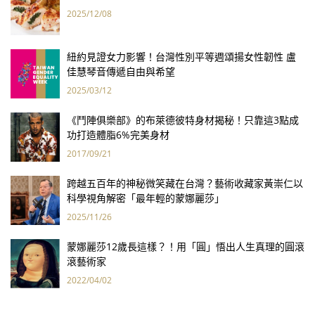
2025/12/08
紐約見證女力影響！台灣性別平等週頌揚女性韌性 盧
佳慧琴音傳遞自由與希望
2025/03/12
《鬥陣俱樂部》的布萊德彼特身材揭秘！只靠這3點成
功打造體脂6%完美身材
2017/09/21
跨越五百年的神秘微笑藏在台灣？藝術收藏家黃崇仁以
科學視角解密「最年輕的蒙娜麗莎」
2025/11/26
蒙娜麗莎12歲長這樣？！用「圓」悟出人生真理的圓滾
滾藝術家
2022/04/02