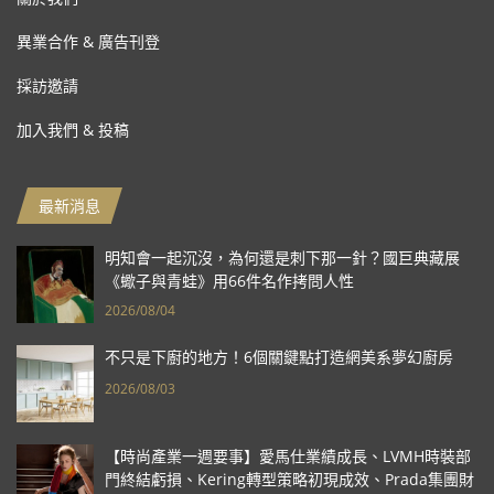
異業合作 & 廣告刊登
採訪邀請
加入我們 & 投稿
最新消息
明知會一起沉沒，為何還是刺下那一針？國巨典藏展
《蠍子與青蛙》用66件名作拷問人性
2026/08/04
不只是下廚的地方！6個關鍵點打造網美系夢幻廚房
2026/08/03
【時尚產業一週要事】愛馬仕業績成長、LVMH時裝部
門終結虧損、Kering轉型策略初現成效、Prada集團財