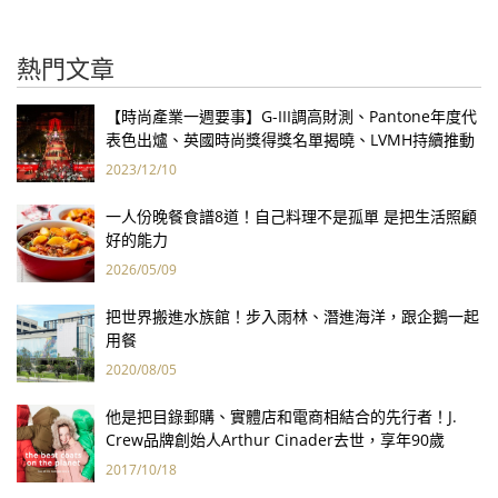
熱門文章
【時尚產業一週要事】G-III調高財測、Pantone年度代
表色出爐、英國時尚獎得獎名單揭曉、LVMH持續推動
永續發展計畫
2023/12/10
一人份晚餐食譜8道！自己料理不是孤單 是把生活照顧
好的能力
2026/05/09
把世界搬進水族館！步入雨林、潛進海洋，跟企鵝一起
用餐
2020/08/05
他是把目錄郵購、實體店和電商相結合的先行者！J.
Crew品牌創始人Arthur Cinader去世，享年90歲
2017/10/18