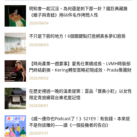
明知會一起沉沒，為何還是刺下那一針？國巨典藏展
《蠍子與青蛙》用66件名作拷問人性
2026/08/04
不只是下廚的地方！6個關鍵點打造網美系夢幻廚房
2026/08/03
【時尚產業一週要事】愛馬仕業績成長、LVMH時裝部
門終結虧損、Kering轉型策略初現成效、Prada集團財
報亮眼
2026/08/02
在歷史裡過一晚的溫柔提案：雲品「寶桑小町」以女性
限定青旅續寫台東老屋記憶
2026/08/01
《威～連你也Podcast了！》S21E9：有些錢，本來就
不是你該賺的——讀《一個投機者的告白》
2026/07/31