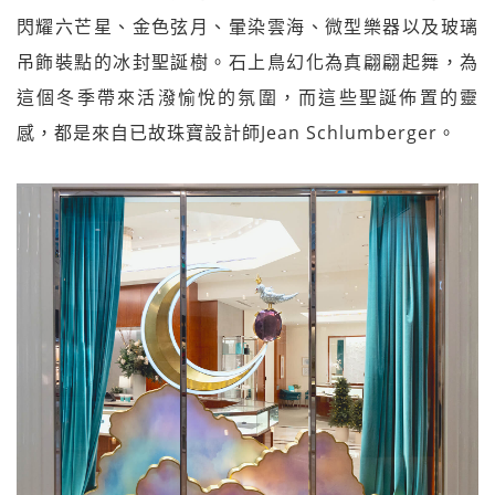
閃耀六芒星、金色弦月、暈染雲海、微型樂器以及玻璃
吊飾裝點的冰封聖誕樹。石上鳥幻化為真翩翩起舞，為
這個冬季帶來活潑愉悅的氛圍，而這些聖誕佈置的靈
感，都是來自已故珠寶設計師Jean Schlumberger。