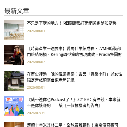
最新文章
不只是下廚的地方！6個關鍵點打造網美系夢幻廚房
2026/08/03
【時尚產業一週要事】愛馬仕業績成長、LVMH時裝部
門終結虧損、Kering轉型策略初現成效、Prada集團財
報亮眼
2026/08/02
在歷史裡過一晚的溫柔提案：雲品「寶桑小町」以女性
限定青旅續寫台東老屋記憶
2026/08/01
《威～連你也Podcast了！》S21E9：有些錢，本來就
不是你該賺的——讀《一個投機者的告白》
2026/07/31
連續十年米其林三星、全球最難預約！東京傳奇壽司