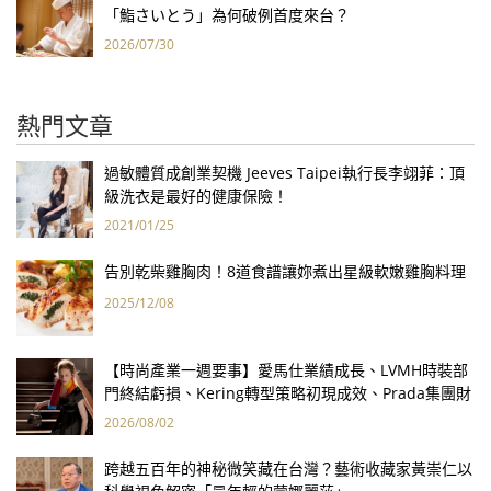
「鮨さいとう」為何破例首度來台？
2026/07/30
熱門文章
過敏體質成創業契機 Jeeves Taipei執行長李翊菲：頂
級洗衣是最好的健康保險！
2021/01/25
告別乾柴雞胸肉！8道食譜讓妳煮出星級軟嫩雞胸料理
2025/12/08
【時尚產業一週要事】愛馬仕業績成長、LVMH時裝部
門終結虧損、Kering轉型策略初現成效、Prada集團財
報亮眼
2026/08/02
跨越五百年的神秘微笑藏在台灣？藝術收藏家黃崇仁以