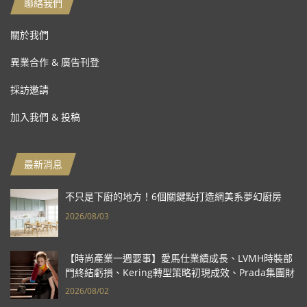
聯絡我們
關於我們
異業合作 & 廣告刊登
採訪邀請
加入我們 & 投稿
最新消息
不只是下廚的地方！6個關鍵點打造網美系夢幻廚房
2026/08/03
【時尚產業一週要事】愛馬仕業績成長、LVMH時裝部
門終結虧損、Kering轉型策略初現成效、Prada集團財
報亮眼
2026/08/02