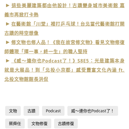
這些美麗建築都由他設計！古蹟變身城市美術館 嘉
義市再掀打卡熱
在藝術館「川堂」裡打乒乓球！台北當代藝術館打開
古蹟的時空想像
修文物也修人品！《我在故宮修文物》看見文物修復
師體現「擇一事，終一生」的職人堅持
《威～連你也Podcast了！》S8E5：光是建築本身
就是大展品！到「北投小京都」感受豐富文化內涵 ft.
北投文物館館長洪侃
文物
古蹟
Podcast
威～連你也Podcast了！
蔡舜任
文物修復
古蹟修復