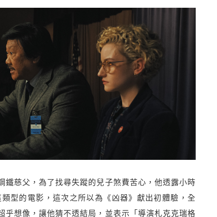
鋼鐵慈父，為了找尋失蹤的兒子煞費苦心，他透露小時
這類型的電影，這次之所以為《凶器》獻出初體驗，全
超乎想像，讓他猜不透結局，並表示「導演札克克瑞格