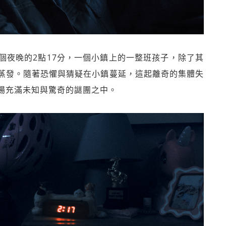
個夜晚的2點17分，一個小鎮上的一整班孩子，除了其
蒸發。隨著恐懼與猜疑在小鎮蔓延，這起離奇的集體失
場充滿未知與驚奇的謎團之中。