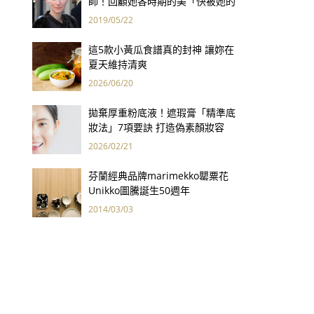
師！回顧她各時期的美「快被她的
空靈給吸進去了！」
2019/05/22
這5款小黃瓜食譜真的封神 讓妳在
夏天維持清爽
2026/06/20
拋棄厚重粉底液！遮瑕膏「精準底
妝法」7項要訣 打造偽素顏妝容
2026/02/21
芬蘭經典品牌marimekko罌粟花
Unikko圖騰誕生50週年
2014/03/03