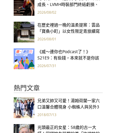
成長、LVMH時裝部門終結虧損、
Kering轉型策略初現成效、Prada
2026/08/02
集團財報亮眼
在歷史裡過一晚的溫柔提案：雲品
「寶桑小町」以女性限定青旅續寫
台東老屋記憶
2026/08/01
《威～連你也Podcast了！》
S21E9：有些錢，本來就不是你該
賺的——讀《一個投機者的告白》
2026/07/31
熱門文章
兄弟又帥又可愛！湯姆荷蘭一家六
口溫馨合體現身 小蜘蛛人與另外3
個弟弟感情超好！
2018/07/13
光頭最正的女星：58歲的古一大