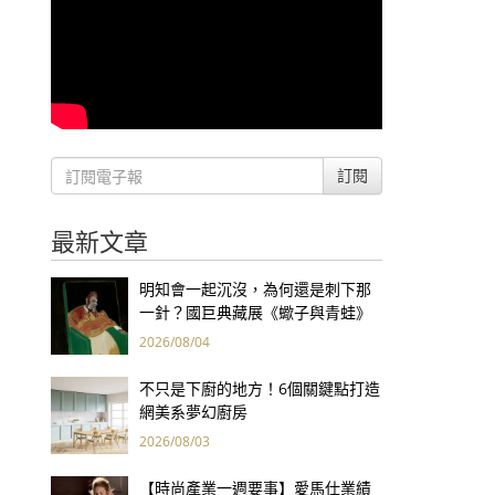
訂閱
最新文章
明知會一起沉沒，為何還是刺下那
一針？國巨典藏展《蠍子與青蛙》
用66件名作拷問人性
2026/08/04
不只是下廚的地方！6個關鍵點打造
網美系夢幻廚房
2026/08/03
【時尚產業一週要事】愛馬仕業績