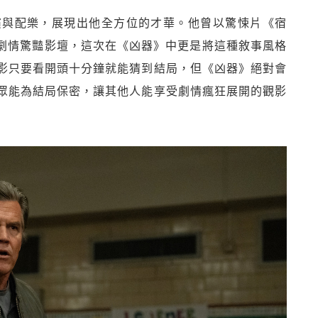
演與配樂，展現出他全方位的才華。他曾以驚悚片《宿
轉的劇情驚豔影壇，這次在《凶器》中更是將這種敘事風格
影只要看開頭十分鐘就能猜到結局，但《凶器》絕對會
眾能為結局保密，讓其他人能享受劇情瘋狂展開的觀影