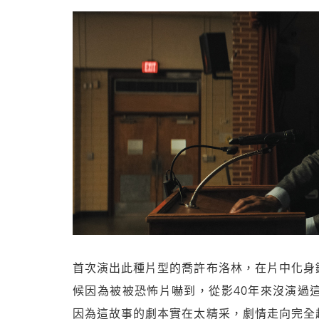
首次演出此種片型的喬許布洛林，在片中化身
候因為被被恐怖片嚇到，從影40年來沒演過
因為這故事的劇本實在太精采，劇情走向完全