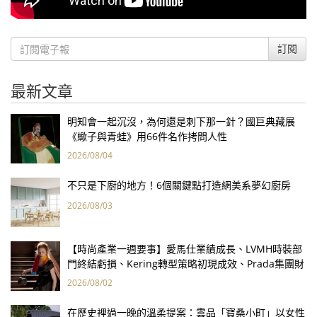
訂閱
最新文章
明知會一起沉沒，為何還是刺下那一針？國巨典藏展
《蠍子與青蛙》用66件名作拷問人性
2026/08/04
不只是下廚的地方！6個關鍵點打造網美系夢幻廚房
2026/08/03
【時尚產業一週要事】愛馬仕業績成長、LVMH時裝部
門終結虧損、Kering轉型策略初現成效、Prada集團財
報亮眼
2026/08/02
在歷史裡過一晚的溫柔提案：雲品「寶桑小町」以女性