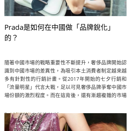
Prada是如何在中國做「品牌銳化」
的？
隨著中國市場的戰略重要性不斷提升，奢侈品牌開始認
識到中國市場的差異性，為吸引本土消費者制定越來越
多有針對性的行銷計畫。從2017年開始的七夕行銷和
「流量明星」代言大戰，足以可見奢侈品牌爭奪中國市
場份額的激烈程度。而在這背後，還有漸趨複雜的市場
形勢和變幻莫測的消費者需求。無論是市場環境還是消
費群體，中國市場都顯得過於特殊，奢侈品牌幾乎沒有
By
LADYMAX
| 2018/11/15
可複製的統一模式。