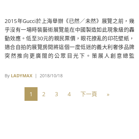
2015年Gucci於上海舉辦《已然／未然》展覽之前，幾
乎沒有一場時裝藝術展覽能在中國製造如此現象級的轟
動效應。低至30元的親民票價，眼花撩亂的印花壁紙，
適合自拍的展覽房間將這個一度低迷的義大利奢侈品牌
突然推向更廣闊的公眾目光下。策展人創意總監
Alessandro Michele與英國《LOVE》雜誌創辦人Katie
Grand在這場展覽中提出了「何為當代」的哲學問題，
By
LADYMAX
| 2018/10/18
將前衛的形而上議題與抓人眼球的視覺呈現結合，同時
贏得了業界和消費者的追捧。
1
2
3
4
下一頁
»