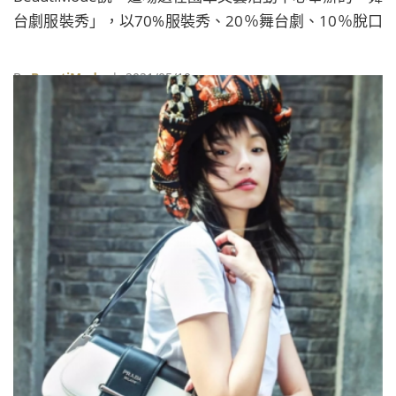
台劇服裝秀」，以70%服裝秀、20％舞台劇、10％脫口
秀的形式，呈現周裕穎25年設計之路的辛酸血淚史。
By
BeautiMode
| 2021/05/10