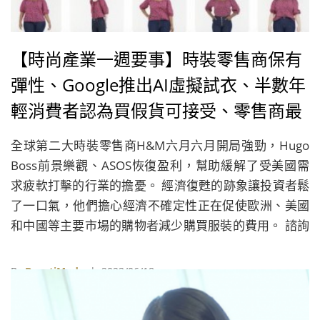
【時尚產業一週要事】時裝零售商保有
彈性、Google推出AI虛擬試衣、半數年
輕消費者認為買假貨可接受、零售商最
好緊密參與供應鏈
全球第二大時裝零售商H&M六月六月開局強勁，Hugo
Boss前景樂觀、ASOS恢復盈利，幫助緩解了受美國需
求疲軟打擊的行業的擔憂。 經濟復甦的跡象讓投資者鬆
了一口氣，他們擔心經濟不確定性正在促使歐洲、美國
和中國等主要市場的購物者減少購買服裝的費用。 諮詢
公司Alvarez & Marsal的零售主管Erin Brookes表示：
「擁有清晰、獨特的品牌和非常明確的價值主張（產品
By
BeautiMode
| 2023/06/18
品質是關鍵）的零售商，將在更艱難的環境中脫穎而
出。」