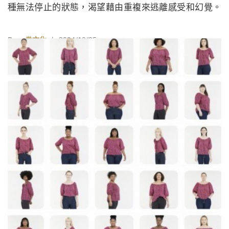
種無法停止的狀態，渴望藉由重複來逃離感受和幻覺。
在紐約時期，她更以大膽的「乍現」行動挑戰保守的社
會和藝術權威，即使這些行動常被視為醜聞。對話中也
By
一卷文化
| 2024/12/25
觸及了草間的疾病、時裝事業以及回歸日本的契機，呈
現了她豐富且多舛的藝術人生。