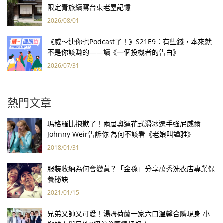
限定青旅續寫台東老屋記憶
2026/08/01
《威～連你也Podcast了！》S21E9：有些錢，本來就
不是你該賺的——讀《一個投機者的告白》
2026/07/31
熱門文章
瑪格羅比抱歉了！兩屆奧運花式滑冰選手強尼威爾
Johnny Weir告訴你 為何不該看《老娘叫譚雅》
2018/01/31
服裝收納為何會變黃？「金孫」分享萬秀洗衣店專業保
養秘訣
2021/01/15
兄弟又帥又可愛！湯姆荷蘭一家六口溫馨合體現身 小