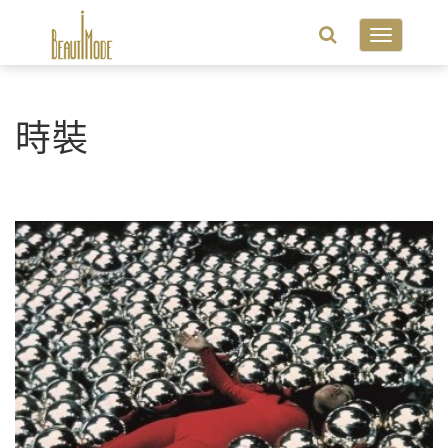
Toggle
navigatio
時裝