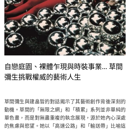
自戀庭園、裸體乍現與時裝事業... 草間
彌生挑戰權威的藝術人生
草間彌生與建畠晢的對話揭示了其藝術創作背後深刻的
動機。草間的「無限之網」和「積累」系列並非單純的
單色畫，而是對無盡重複的執念展現，源於她內心深處
的焦慮與慾望。她以「高速公路」和「輸送帶」比喻這