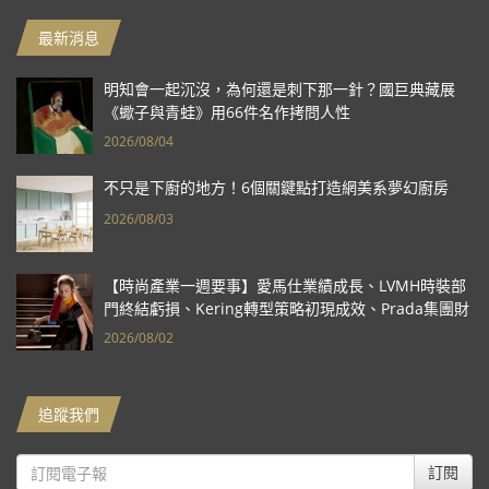
最新消息
明知會一起沉沒，為何還是刺下那一針？國巨典藏展
《蠍子與青蛙》用66件名作拷問人性
2026/08/04
不只是下廚的地方！6個關鍵點打造網美系夢幻廚房
2026/08/03
【時尚產業一週要事】愛馬仕業績成長、LVMH時裝部
門終結虧損、Kering轉型策略初現成效、Prada集團財
報亮眼
2026/08/02
追蹤我們
訂閱