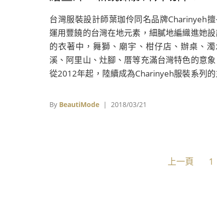
台灣服裝設計師葉珈伶同名品牌Charinyeh擅
運用豐饒的台灣在地元素，細膩地編織進她設
的衣著中，舞獅、廟宇、柑仔店、辦桌、濁
溪、阿里山、灶腳、厝等充滿台灣特色的意象
從2012年起，陸續成為Charinyeh服裝系列
題，而在2018年春夏，Charinyeh則是以
蚵」為題，回首幾被遺忘的台灣養蚵文化。
By
BeautiMode
| 2018/03/21
上一頁
1