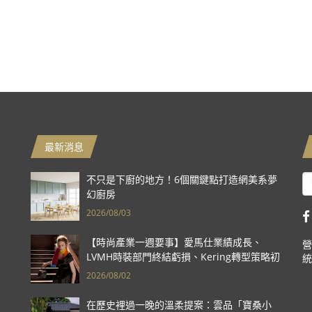
最新消息
不只是下廚的地方！6個關鍵點打造網美系夢
幻廚房
2026/08/03
【時尚產業一週要事】愛馬仕業績成長、
營
LVMH時裝部門終結虧損、Kering轉型策略初
統
現成效、Prada集團財報亮眼
2026/08/02
在歷史裡過一晚的溫柔提案：雲品「寶桑小