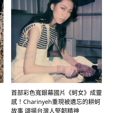
覺饗宴。
首部彩色寬銀幕國片《蚵女》成靈
感！Charinyeh重現被遺忘的耕蚵
故事 頌揚台灣人堅韌精神