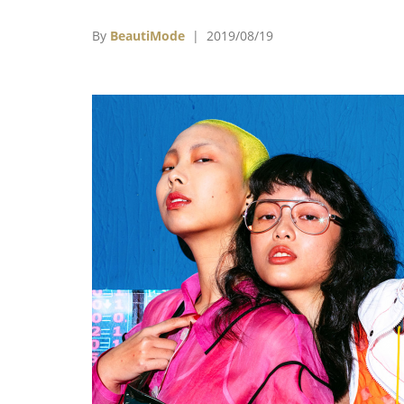
式與空間，在歷代藝師努力傳承下，才得以重
凝聚再次展現的傳統民間藝術。台灣設計師葉
By
BeautiMode
| 2019/08/19
伶以歌仔戲作為2019秋冬系列的主題，深厚
在地文化基底，加上無國界的設計結構思考，
現台灣文化的美妙。