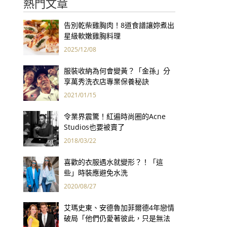
熱門文章
告別乾柴雞胸肉！8道食譜讓妳煮出
星級軟嫩雞胸料理
2025/12/08
服裝收納為何會變黃？「金孫」分
享萬秀洗衣店專業保養秘訣
2021/01/15
令業界震驚！紅遍時尚圈的Acne
Studios也要被賣了
2018/03/22
喜歡的衣服遇水就變形？！「這
些」時裝應避免水洗
2020/08/27
艾瑪史東、安德魯加菲爾德4年戀情
破局「他們仍愛著彼此，只是無法