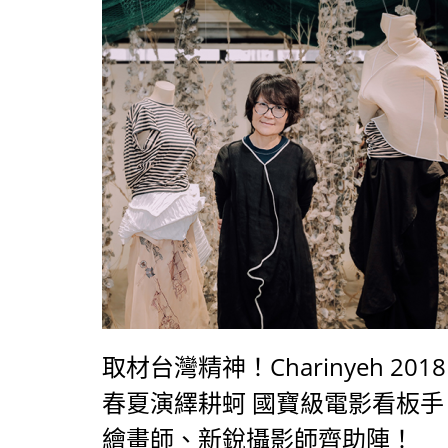
取材台灣精神！Charinyeh 2018
春夏演繹耕蚵 國寶級電影看板手
繪畫師、新銳攝影師齊助陣！