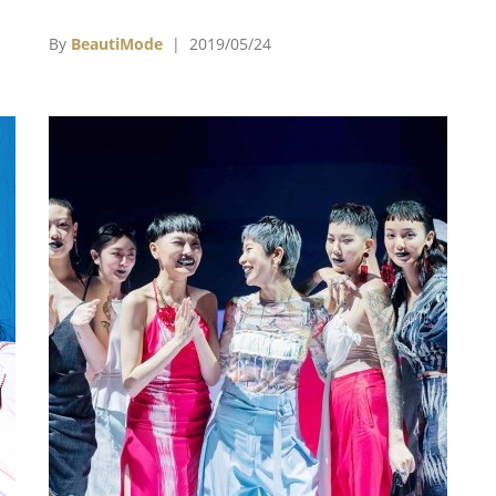
新
品，歡慶誠品30週年。
珈
By
BeautiMode
| 2019/05/24
的
呈