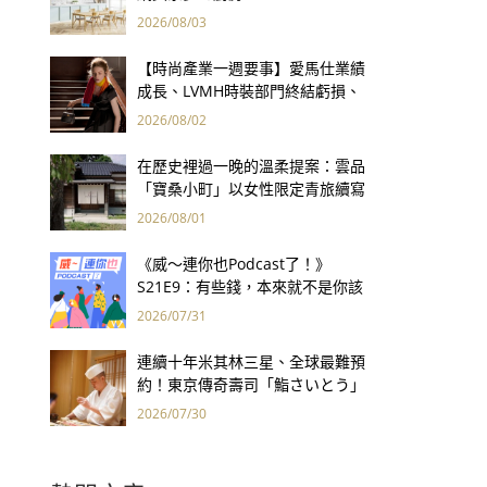
2026/08/03
【時尚產業一週要事】愛馬仕業績
成長、LVMH時裝部門終結虧損、
Kering轉型策略初現成效、Prada
2026/08/02
集團財報亮眼
在歷史裡過一晚的溫柔提案：雲品
「寶桑小町」以女性限定青旅續寫
台東老屋記憶
2026/08/01
《威～連你也Podcast了！》
S21E9：有些錢，本來就不是你該
賺的——讀《一個投機者的告白》
2026/07/31
連續十年米其林三星、全球最難預
約！東京傳奇壽司「鮨さいとう」
為何破例首度來台？
2026/07/30