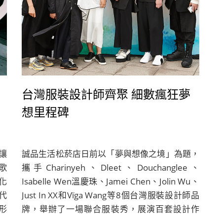
台灣服裝設計師齊聚 細數瘋狂夢
想里程碑
讓
誠品生活松菸店日前以「夢與想像之境」為題，
歌
攜手Charinyeh、Dleet、Douchanglee、
化
Isabelle Wen溫慶珠、Jamei Chen、Jolin Wu、
代
Just In XX和Vïga Wang等8個台灣服裝設計師品
形
牌，舉辦了一場聯合服裝秀，展演百套設計作