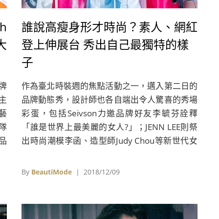
h
誰說高瘦身形才時尚？素人、網紅
大
登上伸展台 秀出自己最獨特的樣
子
牌
作為臺北時裝週的焦點活動之一，邁入第二日的
列主
品牌動態秀，設計師也各自端出令人驚喜的秀場
藝
彩蛋，包括Seivson力邀品牌好友李毓芬詮釋
隊
「誰是世界上最美麗的女人?」；JENN LEE則祭
品
出時尚潮模李函、造型師Judy Chou等新世代女
。
力走秀陣容；JUST IN XX以「臺北」城市為主題
貫穿音樂、服裝及影像，致敬在這塊土地努力打
By
BeautiMode
| 2018/12/09
拼的人；CHARINYEH透過與金卡CHVOCALS的
跨界合作，邀請「歐開合唱團」，以阿卡貝拉演
唱代替一般音樂演奏，打造中西合併的視覺與聽