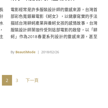
長
電影經常是許多服裝設計師的靈感來源，台灣首
計
部彩色寬銀幕電影《蚵女》，以健康寫實的手法
水
描述台灣耕蚵產業與養蚵女孩的感情故事，台灣
，
服裝設計師葉珈伶受到這部電影的啟發，以「耕
的主
蚵」作為2018春夏系列設計的靈感來源，甚至
「耕
還帶領Charinyeh設計團隊下蚵田，體驗台灣早
期耕蚵產業。
By
BeautiMode
| 2018/02/26
2
3
下一頁