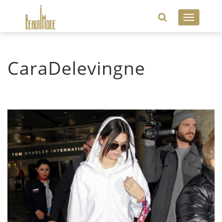
Toggle
navigatio
CaraDelevingne