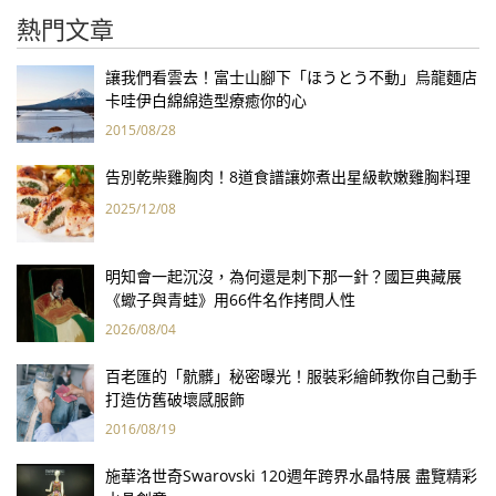
熱門文章
讓我們看雲去！富士山腳下「ほうとう不動」烏龍麵店
卡哇伊白綿綿造型療癒你的心
2015/08/28
告別乾柴雞胸肉！8道食譜讓妳煮出星級軟嫩雞胸料理
2025/12/08
明知會一起沉沒，為何還是刺下那一針？國巨典藏展
《蠍子與青蛙》用66件名作拷問人性
2026/08/04
百老匯的「骯髒」秘密曝光！服裝彩繪師教你自己動手
打造仿舊破壞感服飾
2016/08/19
施華洛世奇Swarovski 120週年跨界水晶特展 盡覽精彩