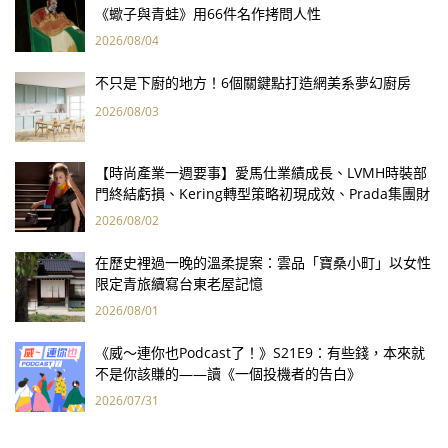
《蠍子與青蛙》用66件名作拷問人性
2026/08/04
不只是下廚的地方！6個關鍵點打造網美系夢幻廚房
2026/08/03
【時尚產業一週要事】愛馬仕業績成長、LVMH時裝部
門終結虧損、Kering轉型策略初現成效、Prada集團財
報亮眼
2026/08/02
在歷史裡過一晚的溫柔提案：雲品「寶桑小町」以女性
限定青旅續寫台東老屋記憶
2026/08/01
《威～連你也Podcast了！》S21E9：有些錢，本來就
不是你該賺的——讀《一個投機者的告白》
2026/07/31