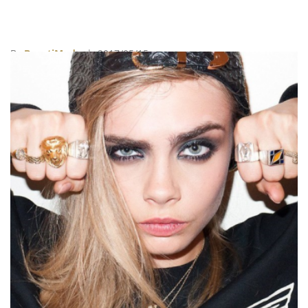
By
BeautiMode
| 2017/05/15