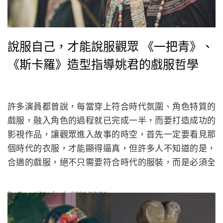
說服自己，才能說服觀眾 《一把青》、
《斯卡羅》造型指導姚君的戲服哲學
許多演員都曾說，每當穿上符合時代氛圍、角色特質的
戲服，融入角色的過程就已完成一半，而要打造成功的
影視作品，讓觀眾進入故事的時空，首先一定要看見那
個時代的衣服，才能顯得逼真，但許多人不知道的是，
合適的戲服，絕不只需要符合時代的服裝，而是必須全
盤考量故事發展、角色性格，以及演員自身風格的細膩
工作。
By
BeautiMode
| 2021/10/01