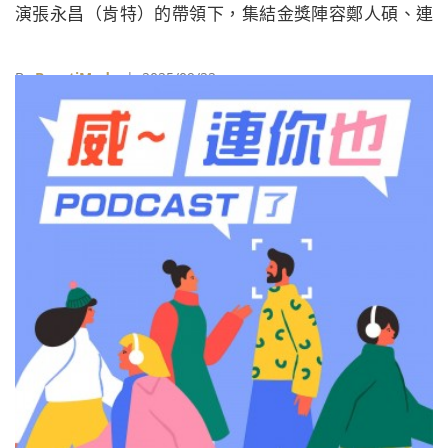
演張永昌（肯特）的帶領下，集結金獎陣容鄭人碩、連
俞涵、黃冠智、是元介、侯彥西、安乙蕎、蘇達、張翰
等，打造熱血感動的勵志作品。
By
BeautiMode
| 2025/09/22