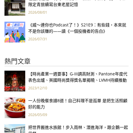
限定青旅續寫台東老屋記憶
2026/08/01
《威～連你也Podcast了！》S21E9：有些錢，本來就
不是你該賺的——讀《一個投機者的告白》
2026/07/31
熱門文章
【時尚產業一週要事】G-III調高財測、Pantone年度代
表色出爐、英國時尚獎得獎名單揭曉、LVMH持續推動
永續發展計畫
2023/12/10
一人份晚餐食譜8道！自己料理不是孤單 是把生活照顧
好的能力
2026/05/09
把世界搬進水族館！步入雨林、潛進海洋，跟企鵝一起