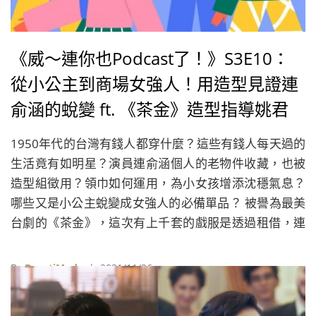
《威～連你也Podcast了！》S3E10：
從小公主到商場女強人！用造型見證連
俞涵的蛻變 ft. 《茶金》造型指導姚君
1950年代的台灣有錢人都穿什麼？這些有錢人每天過的
生活竟有如明星？演員連俞涵個人的老物件收藏，也被
造型組徵用？領巾如何運用，為小女孩增添沈穩氣息？
哪些又是小公主蛻變成女強人的必備單品？ 被譽為最美
台劇的《茶金》，這次有上千套的戲服是透過租借，連
身設計製作的服裝共有500套，光是連俞涵飾演的張薏
心，就佔了45套。在這集的《威～連你也Podcast
By
BeautiMode
| 2021/11/26
了！》，聽聽《茶金》造型指導姚君，分享了她對1950
年代服飾文化的研究觀察，以及她如何透過造型，展現