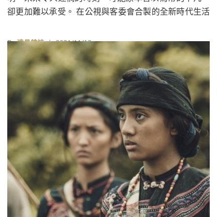
卻更加難以承受。 在公視與客委會合製的全新時代生活
劇《茶金》當中，描繪的就是一段這樣的故事。本劇為
台灣首部海陸腔客語劇，故事靈感源自於真實人物與歷
By
遠見雜誌
| 2021/11/13
史，在1950年代的台灣，述說新竹北埔的茶產業，如何
在爾虞我詐的商場中，面對強大競爭起落浮沉，靠著茶
業創造經濟奇蹟。