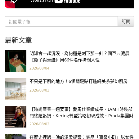
訂閱
最新文章
明知會一起沉沒，為何還是刺下那一針？國巨典藏展
《蠍子與青蛙》用66件名作拷問人性
2026/08/04
不只是下廚的地方！6個關鍵點打造網美系夢幻廚房
2026/08/03
【時尚產業一週要事】愛馬仕業績成長、LVMH時裝部
門終結虧損、Kering轉型策略初現成效、Prada集團財
報亮眼
2026/08/02
在歷史裡過一晚的溫柔提案：雲品「寶桑小町」以女性