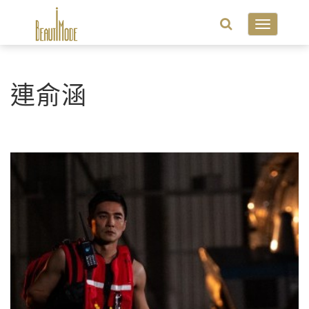
Toggle
navigatio
連俞涵