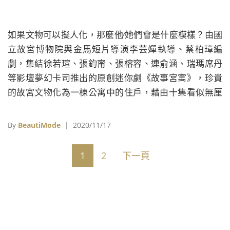
如果文物可以擬人化，那麼他∕她們會是什麼模樣？由國
立故宮博物院與金馬短片導演李芸嬋執導、蔡柏璋編
劇，集結徐若瑄、張鈞甯、張榕容、連俞涵、瑞瑪席丹
等影壇夢幻卡司推出的原創迷你劇《故事宮寓》，珍貴
的故宮文物化為一棟公寓中的住戶，藉由十集看似無厘
頭的奇幻短劇，娓娓道出每個人在疫情隔離時代下，如
何排解寂寞孤獨的慢時光，學習自娛、自樂、自癒的生
By
BeautiMode
| 2020/11/17
命課題……
1
2
下一頁