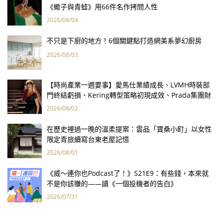
《蠍子與青蛙》用66件名作拷問人性
2026/08/04
不只是下廚的地方！6個關鍵點打造網美系夢幻廚房
2026/08/03
【時尚產業一週要事】愛馬仕業績成長、LVMH時裝部
門終結虧損、Kering轉型策略初現成效、Prada集團財
報亮眼
2026/08/02
在歷史裡過一晚的溫柔提案：雲品「寶桑小町」以女性
限定青旅續寫台東老屋記憶
2026/08/01
《威～連你也Podcast了！》S21E9：有些錢，本來就
不是你該賺的——讀《一個投機者的告白》
2026/07/31