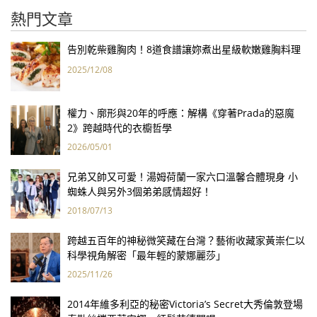
熱門文章
告別乾柴雞胸肉！8道食譜讓妳煮出星級軟嫩雞胸料理
2025/12/08
權力、廓形與20年的呼應：解構《穿著Prada的惡魔
2》跨越時代的衣櫥哲學
2026/05/01
兄弟又帥又可愛！湯姆荷蘭一家六口溫馨合體現身 小
蜘蛛人與另外3個弟弟感情超好！
2018/07/13
跨越五百年的神秘微笑藏在台灣？藝術收藏家黃崇仁以
科學視角解密「最年輕的蒙娜麗莎」
2025/11/26
2014年維多利亞的秘密Victoria’s Secret大秀倫敦登場