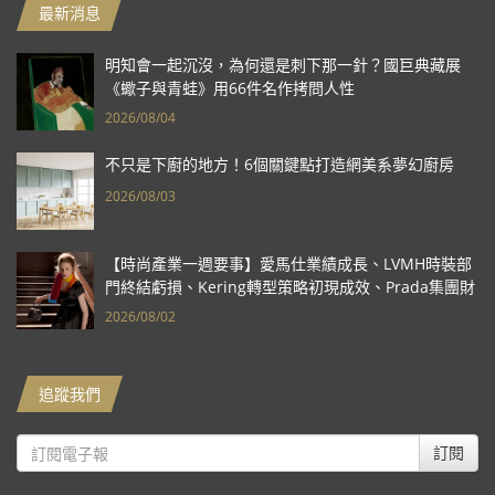
最新消息
明知會一起沉沒，為何還是刺下那一針？國巨典藏展
《蠍子與青蛙》用66件名作拷問人性
2026/08/04
不只是下廚的地方！6個關鍵點打造網美系夢幻廚房
2026/08/03
【時尚產業一週要事】愛馬仕業績成長、LVMH時裝部
門終結虧損、Kering轉型策略初現成效、Prada集團財
報亮眼
2026/08/02
追蹤我們
訂閱