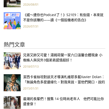
2026/08/01
《威～連你也Podcast了！》S21E9：有些錢，本來就
不是你該賺的——讀《一個投機者的告白》
2026/07/31
熱門文章
兄弟又帥又可愛！湯姆荷蘭一家六口溫馨合體現身 小
蜘蛛人與另外3個弟弟感情超好！
2018/07/13
潔西卡雀絲坦對談天才導演札維耶多藍Xavier Dolan：
「無論角色多麼邊緣化，對我來說，當他們開口，說的
都是我心裡的話。」
2015/01/31
最潮的長輩們！搜集 14 位時尚老年人 他們可能比你
還會穿！