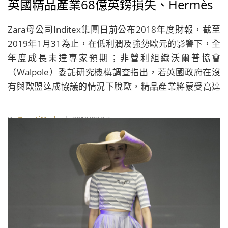
英國精品產業68億英鎊損失、Hermès
計畫推出美妝產品、台灣時尚前進米蘭
Zara母公司Inditex集團日前公布2018年度財報，截至
2019年1月31為止，在低利潤及強勢歐元的影響下，全
年度成長未達專家預期；非營利組織沃爾普協會
（Walpole）委託研究機構調查指出，若英國政府在沒
有與歐盟達成協議的情況下脫歐，精品產業將蒙受高達
68億英鎊的損失；Hermès宣布將在2020年推出美妝產
品；台南市政府與設計雜誌《INTERNI》合作，在米蘭
By
BeautiMode
| 2019/03/17
設計週推出名為《遇見米蘭 台灣新時尚》（braIN
TAIWAN）的展覽。