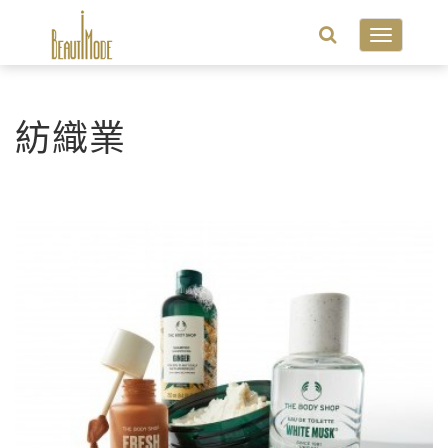
Toggle
navigatio
紡織業