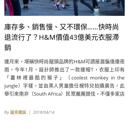
庫存多、銷售慢、又不環保……快時尚
退流行了？H&M價值43億美元衣服滯
銷
連月來，堪稱快時尚龍頭品牌的H&M可謂屋漏偏逢連夜
雨。今年1月，設計師推出了一款連帽T，衣服上印有
「叢林裡最酷的猴子」（coolest monkey in the
jungle）字樣，並由黑人男童擔任模特兒拍攝廣告，此
舉引來南非（South Africa）民眾嚴厲撻伐，不僅多家店
被砸，多次道歉也風波難平，最後不得不暫時關閉該國
所有分店。
By
遠見雜誌
| 2018/04/14