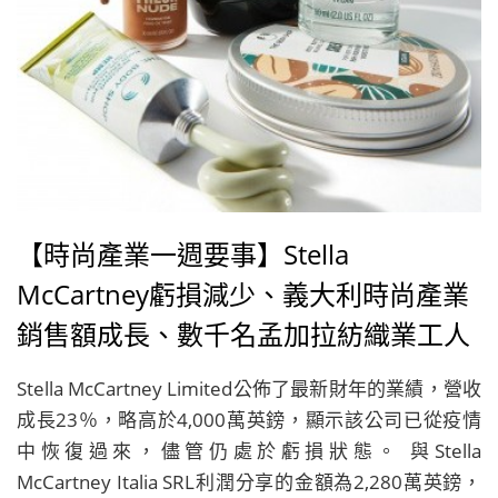
【時尚產業一週要事】Stella
McCartney虧損減少、義大利時尚產業
銷售額成長、數千名孟加拉紡織業工人
抗議最低工資遭解僱、美體小舖成全球
Stella McCartney Limited公佈了最新財年的業績，營收
首個100％純素全球美容品牌
成長23％，略高於4,000萬英鎊，顯示該公司已從疫情
中恢復過來，儘管仍處於虧損狀態。 與Stella
McCartney Italia SRL利潤分享的金額為2,280萬英鎊，