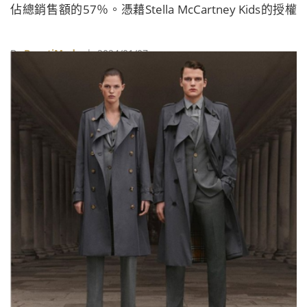
佔總銷售額的57％。憑藉Stella McCartney Kids的授權
（該公司已於2021年與Simonetta SpA就其兒童系列達
成授權協議），授權收入增加至 1,080萬英鎊，佔總收
By
BeautiMode
| 2024/01/07
入的27％。同時，實體店銷售額增至630萬英鎊，佔總
收入的16％。