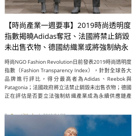
【時尚產業一週要事】2019時尚透明度
指數揭曉Adidas奪冠、法國將禁止銷毀
未出售衣物、德國紡織業或將強制納永
續供應鏈、老佛爺在台灣設計的豪宅正
時尚NGO Fashion Revolution日前發表2019時尚透明度
式開賣
指數（Fashion Transparency Index），針對全球各大
品牌進行評比，得分最高者為Adidas、Reebok與
Patagonia；法國政府將立法禁止銷毀未出售衣物；德國
正在評估是否要立法強制紡織產業成為永續供應鏈產
業；「老佛爺」Karl Lagerfeld與台灣建商合作設計的豪
華公寓於台中開賣……
By
BeautiMode
| 2019/04/28