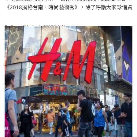
《2018風格台南．時尚藝術秀》，除了呼籲大家珍惜資
源，也讓更多紡織產業的研發成果與年輕設計師的才華
被世界看見。
By
BeautiMode
| 2018/11/01