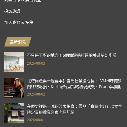
採訪邀請
加入我們 & 投稿
最新消息
不只是下廚的地方！6個關鍵點打造網美系夢幻廚房
2026/08/03
【時尚產業一週要事】愛馬仕業績成長、LVMH時裝部
門終結虧損、Kering轉型策略初現成效、Prada集團財
報亮眼
2026/08/02
在歷史裡過一晚的溫柔提案：雲品「寶桑小町」以女性
限定青旅續寫台東老屋記憶
2026/08/01