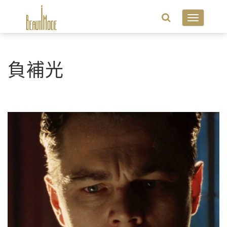
Toggle
navigatio
負補光