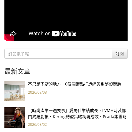
訂閱
最新文章
不只是下廚的地方！6個關鍵點打造網美系夢幻廚房
2026/08/03
【時尚產業一週要事】愛馬仕業績成長、LVMH時裝部
門終結虧損、Kering轉型策略初現成效、Prada集團財
報亮眼
2026/08/02