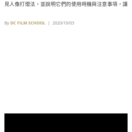
見人像打燈法，並說明它們的使用時機與注意事項，讓
劇組能靈活運用光影，塑造更精緻的人像佈光。
By
DC FILM SCHOOL
| 2020/10/03