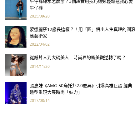
牛仔褲縮水怎麼辦？3個超實用技巧讓妳輕鬆拯救心愛
牛仔褲！
2025/09/20
蒙娜麗莎12歲長這樣？！用「圓」悟出人生真理的圓滾
滾藝術家
2022/04/02
從紙片人到大碼美人 時尚界的審美觀逆轉了嗎？
2014/11/20
張惠妹《AMG 50烏托邦2.0慶典》引爆高雄巨蛋 經典
造型重現大展時尚「妹力」
2017/08/14