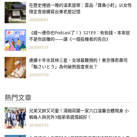
在歷史裡過一晚的溫柔提案：雲品「寶桑小町」以女性
限定青旅續寫台東老屋記憶
2026/08/01
《威～連你也Podcast了！》S21E9：有些錢，本來就
不是你該賺的——讀《一個投機者的告白》
2026/07/31
連續十年米其林三星、全球最難預約！東京傳奇壽司
「鮨さいとう」為何破例首度來台？
2026/07/30
熱門文章
兄弟又帥又可愛！湯姆荷蘭一家六口溫馨合體現身 小
蜘蛛人與另外3個弟弟感情超好！
2018/07/13