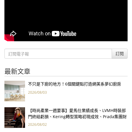
訂閱
最新文章
不只是下廚的地方！6個關鍵點打造網美系夢幻廚房
2026/08/03
【時尚產業一週要事】愛馬仕業績成長、LVMH時裝部
門終結虧損、Kering轉型策略初現成效、Prada集團財
報亮眼
2026/08/02