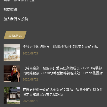
採訪邀請
加入我們 & 投稿
最新消息
不只是下廚的地方！6個關鍵點打造網美系夢幻廚房
2026/08/03
【時尚產業一週要事】愛馬仕業績成長、LVMH時裝部
門終結虧損、Kering轉型策略初現成效、Prada集團財
報亮眼
2026/08/02
在歷史裡過一晚的溫柔提案：雲品「寶桑小町」以女性
限定青旅續寫台東老屋記憶
2026/08/01