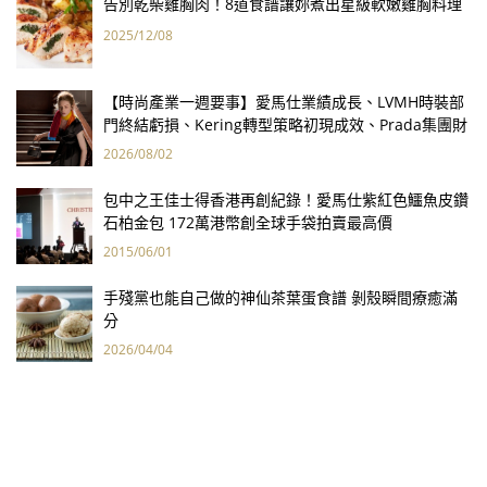
告別乾柴雞胸肉！8道食譜讓妳煮出星級軟嫩雞胸料理
2025/12/08
【時尚產業一週要事】愛馬仕業績成長、LVMH時裝部
門終結虧損、Kering轉型策略初現成效、Prada集團財
報亮眼
2026/08/02
包中之王佳士得香港再創紀錄！愛馬仕紫紅色鱷魚皮鑽
石柏金包 172萬港幣創全球手袋拍賣最高價
2015/06/01
手殘黨也能自己做的神仙茶葉蛋食譜 剝殼瞬間療癒滿
分
2026/04/04