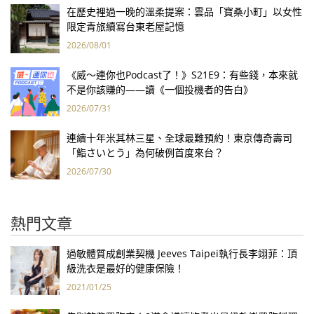
在歷史裡過一晚的溫柔提案：雲品「寶桑小町」以女性
限定青旅續寫台東老屋記憶
2026/08/01
《威～連你也Podcast了！》S21E9：有些錢，本來就
不是你該賺的——讀《一個投機者的告白》
2026/07/31
連續十年米其林三星、全球最難預約！東京傳奇壽司
「鮨さいとう」為何破例首度來台？
2026/07/30
熱門文章
過敏體質成創業契機 Jeeves Taipei執行長李翊菲：頂
級洗衣是最好的健康保險！
2021/01/25