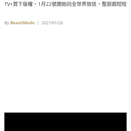
TV+買下版權，1月22號開始向全世界放送。整部戲短短
8集，心理驚悚的魅力發揮到極致，看到最後一刻都在猜
「到底是怎樣」。能讓觀眾如此入戲，除了它的劇情峰
By
BeautiMode
| 2021/01/26
迴路轉，拍攝水準也媲美好萊塢。這次《爆米花看電
影》也再次獨家訪問到主創者和主角們，揭開這齣戲引
人入勝的秘密。