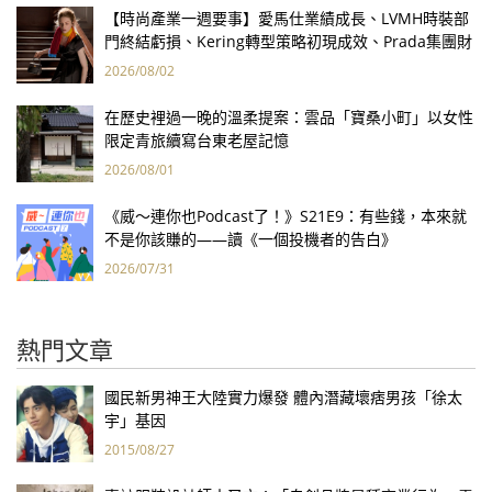
【時尚產業一週要事】愛馬仕業績成長、LVMH時裝部
門終結虧損、Kering轉型策略初現成效、Prada集團財
報亮眼
2026/08/02
在歷史裡過一晚的溫柔提案：雲品「寶桑小町」以女性
限定青旅續寫台東老屋記憶
2026/08/01
《威～連你也Podcast了！》S21E9：有些錢，本來就
不是你該賺的——讀《一個投機者的告白》
2026/07/31
熱門文章
國民新男神王大陸實力爆發 體內潛藏壞痞男孩「徐太
宇」基因
2015/08/27