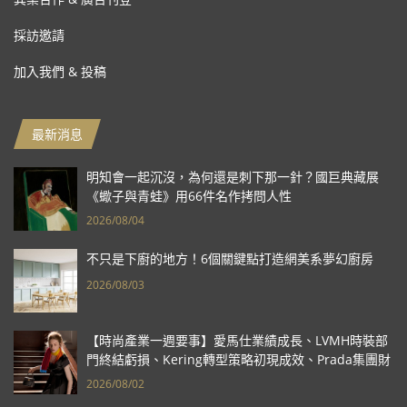
採訪邀請
加入我們 & 投稿
最新消息
明知會一起沉沒，為何還是刺下那一針？國巨典藏展
《蠍子與青蛙》用66件名作拷問人性
2026/08/04
不只是下廚的地方！6個關鍵點打造網美系夢幻廚房
2026/08/03
【時尚產業一週要事】愛馬仕業績成長、LVMH時裝部
門終結虧損、Kering轉型策略初現成效、Prada集團財
報亮眼
2026/08/02