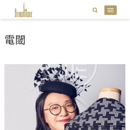
Toggle
navigatio
電閾