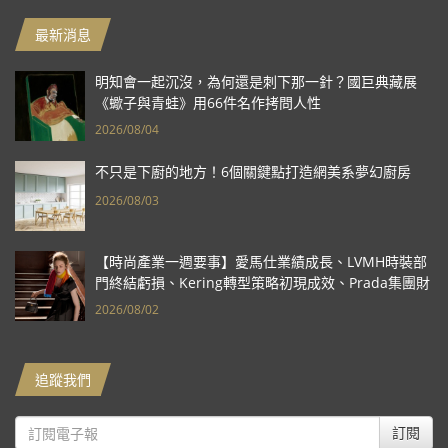
最新消息
明知會一起沉沒，為何還是刺下那一針？國巨典藏展
《蠍子與青蛙》用66件名作拷問人性
2026/08/04
不只是下廚的地方！6個關鍵點打造網美系夢幻廚房
2026/08/03
【時尚產業一週要事】愛馬仕業績成長、LVMH時裝部
門終結虧損、Kering轉型策略初現成效、Prada集團財
報亮眼
2026/08/02
追蹤我們
訂閱