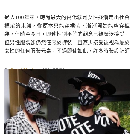
過去100年來，時尚最大的變化就是女性逐漸走出社會
框架的束縛，從原本只能穿裙裝，漸漸開始能夠穿褲
裝，但時至今日，即使性別平等的觀念已被廣泛接受，
但男性服裝卻仍然僅限於褲裝，且甚少接受被視為屬於
女性的任何服裝元素，不過即使如此，許多時裝設計師
在創作時，仍會有意無意地模糊性別界限，創造出突破
社會框架的作品，啟發了更多時尚愛好者與創作者。
By
BeautiMode
| 2021/07/02