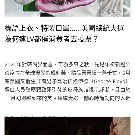
標語上衣、特製口罩……美國總統大選
為何連LV都催消費者去投票？
2020年對時尚界而言，可謂多事之秋，先是年初新冠肺
炎疫情在全球爆發造成時裝、精品業業績一落千丈，5月
底美國又發生非裔男子喬治佛洛伊德（George Floyd）
遭白人員警壓頸致死引發的反種族歧視示威潮，且由於
11月初即將到來的美國總統大選，關心時尚動向的人近
幾個月都注意到，進入9月之後，時尚界關心政治的聲音
明顯越來越多，10月後這些聲音更隨著川普總統
By
BeautiMode
| 2020/10/22
（Donald Trump）確診新冠肺炎，以及兩週後《紐約郵
報》（New York Post）披露民主黨總統候選人拜登