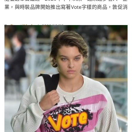
業，與時裝品牌開始推出寫著Vote字樣的商品，敦促消
費者在11月3日出門投票，甚至還有人特別製作了I
Voted Today字樣的貼紙在網路上銷售，讓不想購買單
By
BeautiMode
| 2020/10/22
品的人也能在投票日大聲地宣告「已投票」的訊息，間
接催促身邊的人出門投票，一時之間，各種選舉相關商
品儼然成為美國當下最熱門潮流，甚至連法國的Louis
Vuitton也在2021春夏系列大秀中，以一件寫著Vote的
上衣開場，可見其話題熱度。