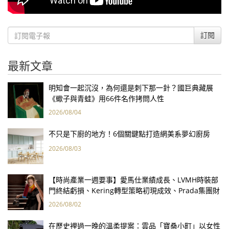
訂閱
最新文章
明知會一起沉沒，為何還是刺下那一針？國巨典藏展
《蠍子與青蛙》用66件名作拷問人性
2026/08/04
不只是下廚的地方！6個關鍵點打造網美系夢幻廚房
2026/08/03
【時尚產業一週要事】愛馬仕業績成長、LVMH時裝部
門終結虧損、Kering轉型策略初現成效、Prada集團財
報亮眼
2026/08/02
在歷史裡過一晚的溫柔提案：雲品「寶桑小町」以女性