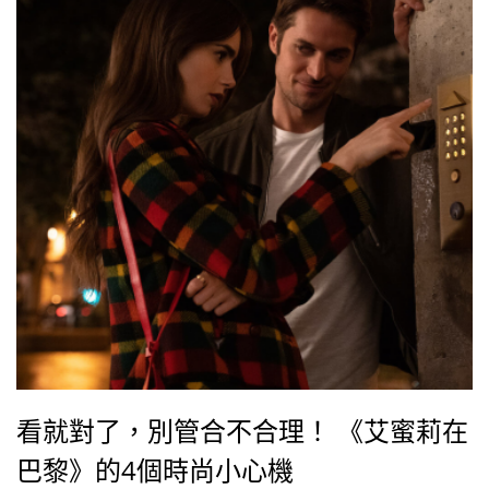
（Joe Biden）之子亨特拜登（Hunter Biden）在其父擔
任副總統時期，與烏克蘭和中國企業往來密切，讓選戰
再添變數而變得更加迫切，其中特別引人矚目的，莫過
於呼籲美國選民出門投票，甚至連不是來自美國的Louis
Vuitton，也在2021春夏系列大秀上，以一襲印著Vote
字樣的上衣開場，足見時尚界對美國總統大選的關切程
度。
看就對了，別管合不合理！ 《艾蜜莉在
巴黎》的4個時尚小心機