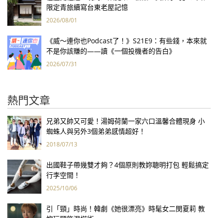
限定青旅續寫台東老屋記憶
2026/08/01
《威～連你也Podcast了！》S21E9：有些錢，本來就
不是你該賺的——讀《一個投機者的告白》
2026/07/31
熱門文章
兄弟又帥又可愛！湯姆荷蘭一家六口溫馨合體現身 小
蜘蛛人與另外3個弟弟感情超好！
2018/07/13
出國鞋子帶幾雙才夠？4個原則教妳聰明打包 輕鬆搞定
行李空間！
2025/10/06
引「頸」時尚！韓劇《她很漂亮》時髦女二閔夏莉 教