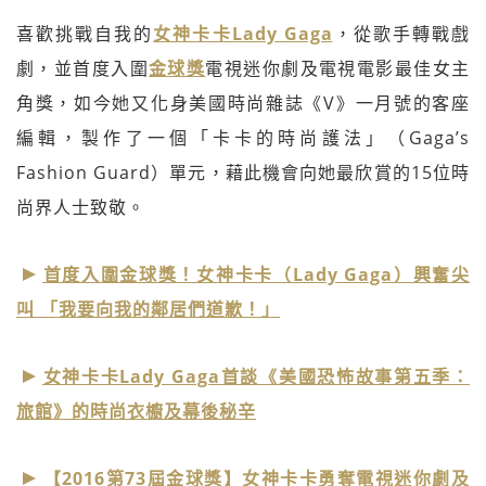
喜歡挑戰自我的
女神卡卡Lady Gaga
，從歌手轉戰戲
劇，並首度入圍
金球獎
電視迷你劇及電視電影最佳女主
角獎，如今她又化身美國時尚雜誌《V》一月號的客座
編輯，製作了一個「卡卡的時尚護法」（Gaga’s
Fashion Guard）單元，藉此機會向她最欣賞的15位時
尚界人士致敬。
首度入圍金球獎！女神卡卡（Lady Gaga）興奮尖
叫 「我要向我的鄰居們道歉！」
女神卡卡Lady Gaga首談《美國恐怖故事第五季：
旅館》的時尚衣櫥及幕後秘辛
【2016第73屆金球獎】女神卡卡勇奪電視迷你劇及