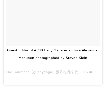
Guest Editor of #V99 Lady Gaga in archive Alexander
Mcqueen photographed by Steven Klein
The Countess（@ladygaga）張貼的相片 於
2016 年 1月 月 4 4:48下午 PST