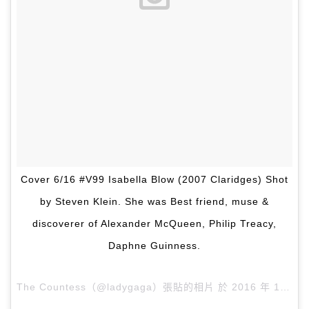
Cover 6/16 #V99 Isabella Blow (2007 Claridges) Shot
by Steven Klein. She was Best friend, muse &
discoverer of Alexander McQueen, Philip Treacy,
Daphne Guinness.
The Countess（@ladygaga）張貼的相片 於
2016 年 1月 月 5 1:58下午 PST