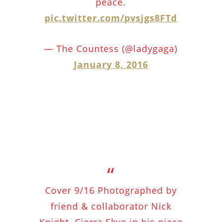
peace.
pic.twitter.com/pvsjgs8FTd
— The Countess (@ladygaga)
January 8, 2016
Cover 9/16 Photographed by
friend & collaborator Nick
Knight. Cierra Skye in his piece