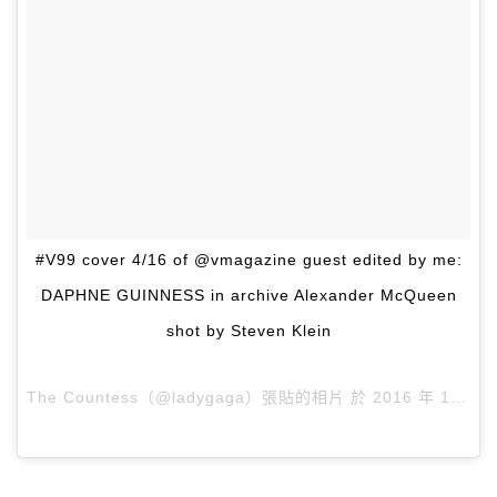
#V99 cover 4/16 of @vmagazine guest edited by me:
DAPHNE GUINNESS in archive Alexander McQueen
shot by Steven Klein
The Countess（@ladygaga）張貼的相片 於
2016 年 1月 月 5 8:23上午 PST