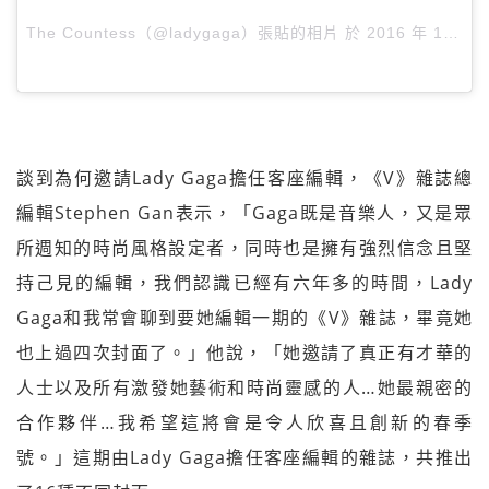
The Countess（@ladygaga）張貼的相片 於
2016 年 1月 月 4 11:38上午 PST
談到為何邀請Lady Gaga擔任客座編輯，《V》雜誌總
編輯Stephen Gan表示，「Gaga既是音樂人，又是眾
所週知的時尚風格設定者，同時也是擁有強烈信念且堅
持己見的編輯，我們認識已經有六年多的時間，Lady
Gaga和我常會聊到要她編輯一期的《V》雜誌，畢竟她
也上過四次封面了。」他說，「她邀請了真正有才華的
人士以及所有激發她藝術和時尚靈感的人…她最親密的
合作夥伴…我希望這將會是令人欣喜且創新的春季
號。」這期由Lady Gaga擔任客座編輯的雜誌，共推出