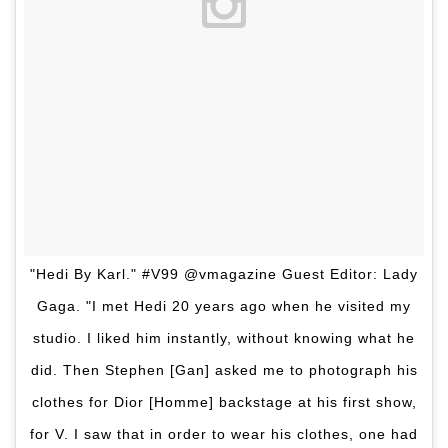
"Hedi By Karl." #V99 @vmagazine Guest Editor: Lady
Gaga. "I met Hedi 20 years ago when he visited my
studio. I liked him instantly, without knowing what he
did. Then Stephen [Gan] asked me to photograph his
clothes for Dior [Homme] backstage at his first show,
for V. I saw that in order to wear his clothes, one had