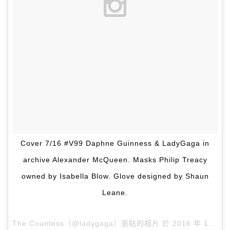
Cover 7/16 #V99 Daphne Guinness & LadyGaga in
archive Alexander McQueen. Masks Philip Treacy
owned by Isabella Blow. Glove designed by Shaun
Leane.
The Countess（@ladygaga）張貼的相片 於
2016 年 1月 月 5 1:58下午 PST