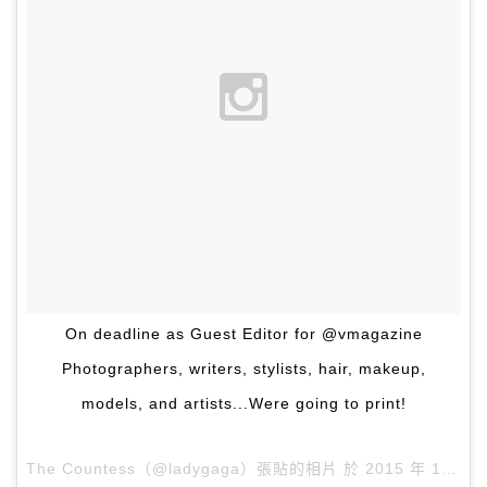
On deadline as Guest Editor for @vmagazine
Photographers, writers, stylists, hair, makeup,
models, and artists...Were going to print!
The Countess（@ladygaga）張貼的相片 於
2015 年 12月 月 9 12:25下午 PST