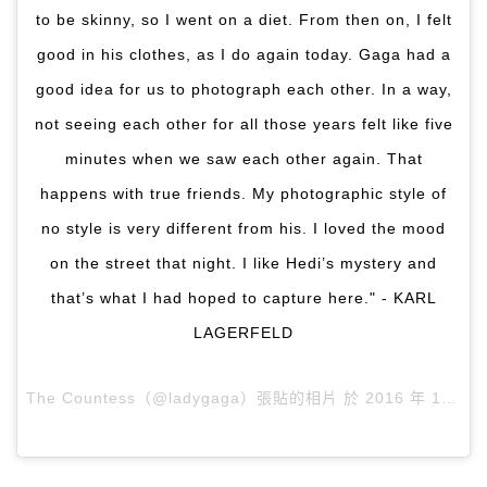
to be skinny, so I went on a diet. From then on, I felt
good in his clothes, as I do again today. Gaga had a
good idea for us to photograph each other. In a way,
not seeing each other for all those years felt like five
minutes when we saw each other again. That
happens with true friends. My photographic style of
no style is very different from his. I loved the mood
on the street that night. I like Hedi’s mystery and
that’s what I had hoped to capture here." - KARL
LAGERFELD
The Countess（@ladygaga）張貼的相片 於
2016 年 1月 月 4 11:40上午 PST