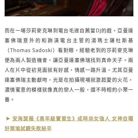
而在一場莎莉麥克琳到電台毛遂自薦當DJ的戲，亞曼達
塞佛瑞意外的和飾演電台主管的湯瑪士薩杜斯基
（Thomas Sadoski）看對眼，經驗老到的莎莉麥克琳
便為兩人製造機會，讓亞曼達塞佛瑞找到真命天子。兩
人在片中從初見面就有好感，情感一路升溫，尤其亞曼
達塞佛瑞主動獻吻，光是在拍攝現場就激起愛的火花，
濃情蜜意的模樣就像真的戀人一般，還不時相約小聚一
番。
安海瑟薇《高年級實習生》成時尚女強人 女神自曝
好萊塢試鏡失敗秘辛