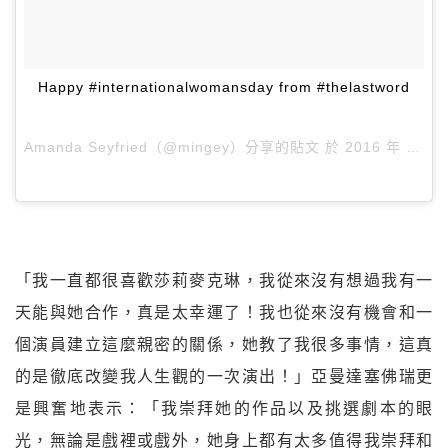
Happy #internationalwomansday from #thelastword
Amanda Seyfried（@mingey）分享的貼文 於
2016 年 3月 月 8 4:40下午 PST
「我一直都很喜歡莎莉麥克琳，我從來沒有想過我有一
天能與她合作，真是太幸運了！我也從來沒有機會和一
個演員建立這麼親密的關係，她教了我很多事情，這真
的是徹底改變我人生觀的一次演出！」亞曼達塞佛瑞更
是興奮地表示：「我崇拜她的作品以及挑選劇本的眼
光，無論是戲裡或戲外，她身上都有太多值得我崇拜和