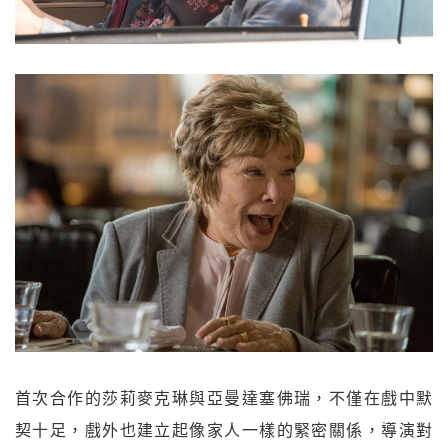
首次合作的莎莉麥克琳與亞曼達塞佛瑞，不僅在戲中默
契十足，戲外也建立起像家人一樣的緊密關係，導演對