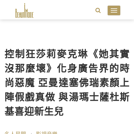
Toggle
navigatio
控制狂莎莉麥克琳《她其實
沒那麼壞》化身廣告界的時
尚惡魔 亞曼達塞佛瑞素顏上
陣假戲真做 與湯瑪士薩杜斯
基喜迎新生兒