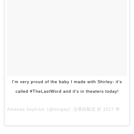
I'm very proud of the baby I made with Shirley- it's
called #TheLastWord and it's in theaters today!
Amanda Seyfried（@mingey）分享的貼文 於
2017 年 3月 月 3 6:32下午 PST