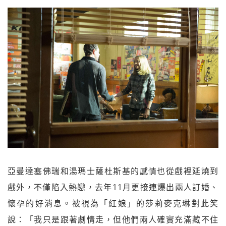
亞曼達塞佛瑞和湯瑪士薩杜斯基的感情也從戲裡延燒到
戲外，不僅陷入熱戀，去年11月更接連爆出兩人訂婚、
懷孕的好消息。被視為「紅娘」的莎莉麥克琳對此笑
說：「我只是跟著劇情走，但他們兩人確實充滿藏不住