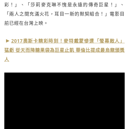
彩！」、「莎莉麥克琳不愧是永遠的傳奇巨星！」、
「兩人之間充滿火花，耳目一新的默契組合！」電影目
前已經在台灣上映。
2017奧斯卡精彩時刻！麥特戴蒙慘遭「螢幕敵人」
猛虧 從天而降糖果袋為巨星止飢 華倫比提成最烏龍頒獎
人