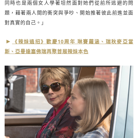
同時也是兩個女人學著坦然面對她們從前所逃避的問
題，藉著兩人間的衝突與爭吵、開始推著彼此前進並面
對真實的自己。」
《辣妹過招》歡慶10周年 琳賽蘿涵、瑞秋麥亞當
斯、亞曼達塞佛瑞再聚首展辣妹本色