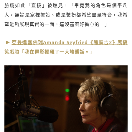
臉龐如此「直接」被瞧見，「畢竟我的角色是個平凡
人，無論是家裡擺設、或是裝扮都希望盡量符合，我希
望能夠展現真實的一面，這沒甚麼好擔心的！」
亞曼達塞佛瑞Amanda Seyfried《熊麻吉2》展搞
笑戲胞「我在電影裡飆了一大堆髒話。」