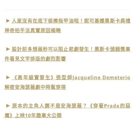
人家沒有在底下偷擦指甲油啦！妮可基嫚奧斯卡典禮
神奇拍手法真實原因揭曉
設計前多想兩秒可以阻止悲劇發生！奧斯卡頒錯獎事
件看見文字排版的劇烈影響
《高年級實習生》造型師Jacqueline Demeterio
解密安海瑟薇劇中時髦穿搭
原本的主角人選不是安海瑟薇？《穿著Prada的惡
魔》上映10年趣事大公開