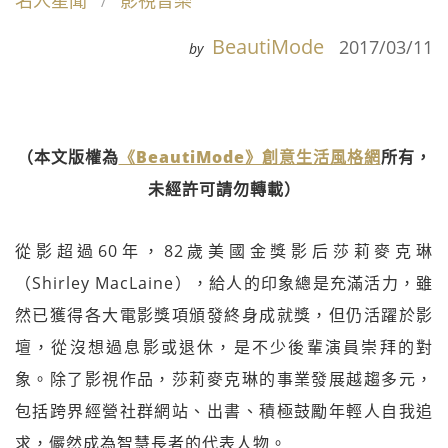
名人星聞
影視音樂
BeautiMode
2017/03/11
by
（本文版權為
《BeautiMode》創意生活風格網
所有，
未經許可請勿轉載）
從影超過60年，82歲美國金獎影后莎莉麥克琳
（Shirley MacLaine），給人的印象總是充滿活力，雖
然已獲得各大電影獎項頒發終身成就獎，但仍活躍於影
壇，從沒想過息影或退休，是不少後輩演員崇拜的對
象。除了影視作品，莎莉麥克琳的事業發展越趨多元，
包括跨界經營社群網站、出書、積極鼓勵年輕人自我追
求，儼然成為智慧長者的代表人物。