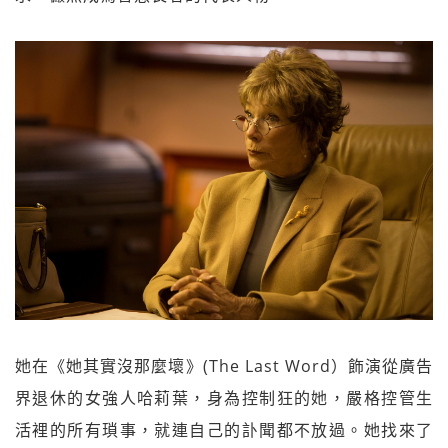
她在《她其實沒那麼壞》(The Last Word）飾演從廣告
界退休的女強人哈莉葉，身為控制狂的她，嚴格控管生
活裡的所有瑣事，就連自己的訃聞都不放過。她找來了