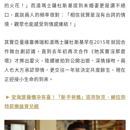
的火花！」而湯瑪士薩杜斯基提到未婚妻更是讚不絕
口，直說兩人的頻率很對：「相信就算是沒有台詞的情
境，觀眾也能感受到情感連結！」
其實亞曼達塞佛瑞和湯瑪士薩杜斯基早在2015年就因合
作舞台劇認識，直到去年初再次合作《她其實沒那麼
壞》才擦出愛火，陸續被拍到公開出遊、深情接吻。兩
人也大方承認戀情，更交往一年就決定共度餘生，現在
正迎接小生命的到來。
安海瑟薇懷孕有喜！「新手爸媽」班奈狄克、綺拉奈
特莉樂談育兒經