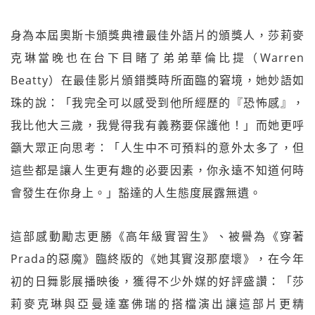
身為本屆奧斯卡頒獎典禮最佳外語片的頒獎人，莎莉麥
克琳當晚也在台下目睹了弟弟華倫比提（Warren
Beatty）在最佳影片頒錯獎時所面臨的窘境，她妙語如
珠的說：「我完全可以感受到他所經歷的『恐怖感』，
我比他大三歲，我覺得我有義務要保護他！」而她更呼
籲大眾正向思考：「人生中不可預料的意外太多了，但
這些都是讓人生更有趣的必要因素，你永遠不知道何時
會發生在你身上。」豁達的人生態度展露無遺。
這部感動勵志更勝《高年級實習生》、被譽為《穿著
Prada的惡魔》臨終版的《她其實沒那麼壞》，在今年
初的日舞影展播映後，獲得不少外媒的好評盛讚：「莎
莉麥克琳與亞曼達塞佛瑞的搭檔演出讓這部片更精