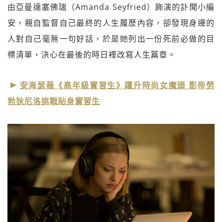
由亞曼達塞佛瑞（Amanda Seyfried）飾演的訃聞小編
安，親自監督自己最終的人生履歷內容，卻發現身邊的
人對自己毫無一句好話，於是她列出一份死前必做的目
標清單，決心在最後的時日裡改寫人生篇章。
安海瑟薇《高年級實習生》躍升時尚女魔頭 影帝勞
勃狄尼洛挑戰貼身實習生