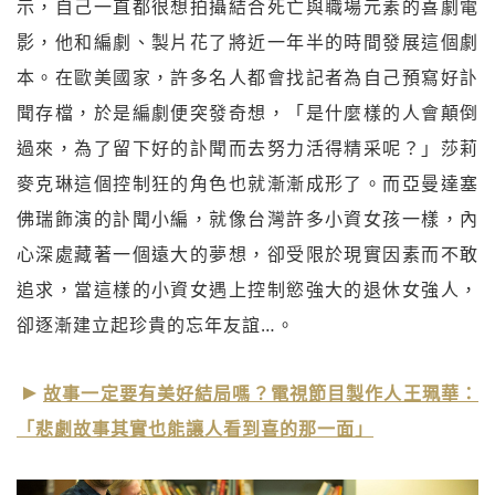
示，自己一直都很想拍攝結合死亡與職場元素的喜劇電
影，他和編劇、製片花了將近一年半的時間發展這個劇
本。在歐美國家，許多名人都會找記者為自己預寫好訃
聞存檔，於是編劇便突發奇想，「是什麼樣的人會顛倒
過來，為了留下好的訃聞而去努力活得精采呢？」莎莉
麥克琳這個控制狂的角色也就漸漸成形了。而亞曼達塞
佛瑞飾演的訃聞小編，就像台灣許多小資女孩一樣，內
心深處藏著一個遠大的夢想，卻受限於現實因素而不敢
追求，當這樣的小資女遇上控制慾強大的退休女強人，
卻逐漸建立起珍貴的忘年友誼…。
故事一定要有美好結局嗎？電視節目製作人王珮華：
「悲劇故事其實也能讓人看到喜的那一面」