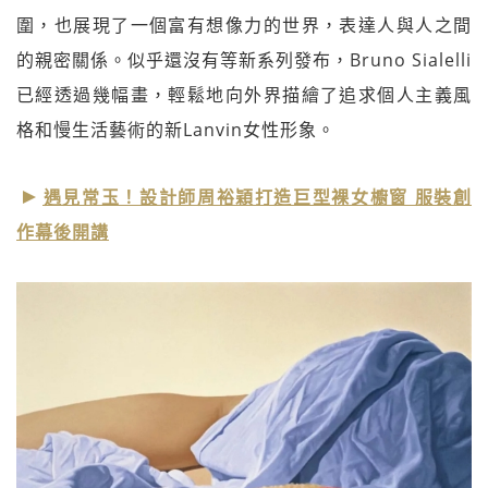
圍，也展現了一個富有想像力的世界，表達人與人之間
的親密關係。似乎還沒有等新系列發布，Bruno Sialelli
已經透過幾幅畫，輕鬆地向外界描繪了追求個人主義風
格和慢生活藝術的新Lanvin女性形象。
遇見常玉！設計師周裕穎打造巨型裸女櫥窗 服裝創
作幕後開講