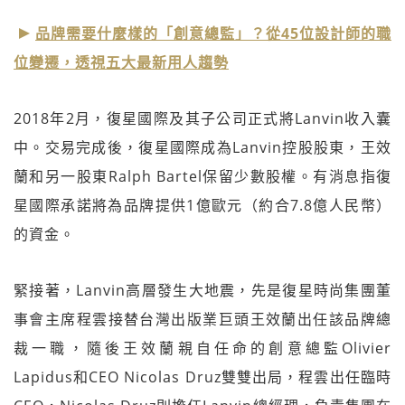
品牌需要什麼樣的「創意總監」？從45位設計師的職
位變遷，透視五大最新用人趨勢
2018年2月，復星國際及其子公司正式將Lanvin收入囊
中。交易完成後，復星國際成為Lanvin控股股東，王效
蘭和另一股東Ralph Bartel保留少數股權。有消息指復
星國際承諾將為品牌提供1億歐元（約合7.8億人民幣）
的資金。
緊接著，Lanvin高層發生大地震，先是復星時尚集團董
事會主席程雲接替台灣出版業巨頭王效蘭出任該品牌總
裁一職，隨後王效蘭親自任命的創意總監Olivier
Lapidus和CEO Nicolas Druz雙雙出局，程雲出任臨時