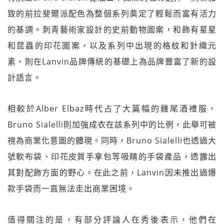
致的前拉斐爾派配色為整個系列奠定了輕鬆而富有活力
的基調。刺青藝術家設計的史前動物圖案，和飾有星星
和昆蟲的印花圖案，以及系列中出現的格紋和針織元
素，則在Lanvin品牌傳統的基礎上為品牌豐富了新的設
計語言。
相較於Alber Elbaz時代占了大篇幅的雞尾酒禮服，
Bruno Sialelli則加強成衣在該系列中的比例，此舉可被
視為商業化意圖的體現。同時，Bruno Sialelli也透過大
號軟布袋、印花皮質手拿包等吸睛的手袋產品，透露出
其對配飾方面的野心。在此之前，Lanvin因未推出過爆
款手袋而一直無法走出商業困境。
值得關注的是，有部分評論人在秀後表示，他們在