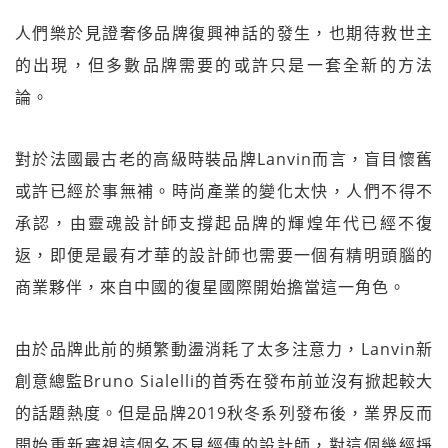
人們樂於見證奢侈品牌復興神話的發生，也期待救世主
的出現，但多數品牌需要的或許只是一套全新的方法
論。
對於法國最古老的高級時裝品牌Lanvin而言，盲目懷舊
或許已經於事無補。時尚產業的變化太快，人們不得不
承認，由靈魂設計師支撐起品牌的輝煌年代已經不復
返，即便是最有才華的設計師也需要一個有精明頭腦的
商業夥伴，來自中國的復星國際開始擔當這一角色。
由於品牌此前的頻繁動盪消耗了太多注意力，Lanvin新
創意總監Bruno Sialelli的首秀在發布前並沒有掀起較大
的話題熱度。但是品牌2019秋冬系列發布後，業界反而
開始重新審視這個名不見經傳的設計師，對這個幾經掙