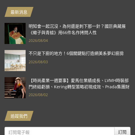
最新消息
明知會一起沉沒，為何還是刺下那一針？國巨典藏展
《蠍子與青蛙》用66件名作拷問人性
2026/08/04
不只是下廚的地方！6個關鍵點打造網美系夢幻廚房
2026/08/03
【時尚產業一週要事】愛馬仕業績成長、LVMH時裝部
門終結虧損、Kering轉型策略初現成效、Prada集團財
報亮眼
2026/08/02
追蹤我們
訂閱