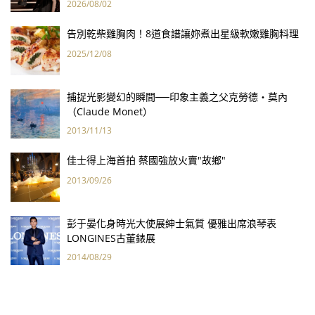
2026/08/02
告別乾柴雞胸肉！8道食譜讓妳煮出星級軟嫩雞胸料理
2025/12/08
捕捉光影變幻的瞬間──印象主義之父克勞德‧莫內
（Claude Monet）
2013/11/13
佳士得上海首拍 蔡國強放火賣"故鄉"
2013/09/26
彭于晏化身時光大使展紳士氣質 優雅出席浪琴表
LONGINES古董錶展
2014/08/29