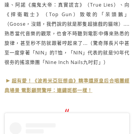
達、阿諾《魔鬼大帝：真實謊言》（True Lies）、向
《捍衛戰士》（Top Gun）致敬的「呆頭鵝」
（Goose，沒錯，我們說的就是那隻超搶戲的貓咪）....
熟悉當代音樂的觀眾，也會不時聽到電影中傳來熟悉的
旋律，甚至秒不防就跟著哼起來了...（驚奇隊長片中甚
至一度穿著「NIN」的T恤，「NIN」代表的就是90年代
很夯的搖滾樂團「Nine Inch Nails九吋釘」）
超有愛！《波希米亞狂想曲》精準還原皇后合唱團經
典場景 電影顧問驚呼：連鏽斑都一樣！