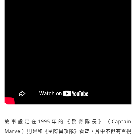
故事設定在1995年的《驚奇隊長》（Captain
Marvel）則是和《星際異攻隊》看齊，片中不但有百視