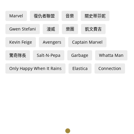
Marvel
復仇者聯盟
音樂
關史蒂芬妮
Gwen Stefani
漫威
樂團
凱文費吉
Kevin Feige
Avengers
Captain Marvel
驚奇隊長
Salt-N-Pepa
Garbage
Whatta Man
Only Happy When It Rains
Elastica
Connection