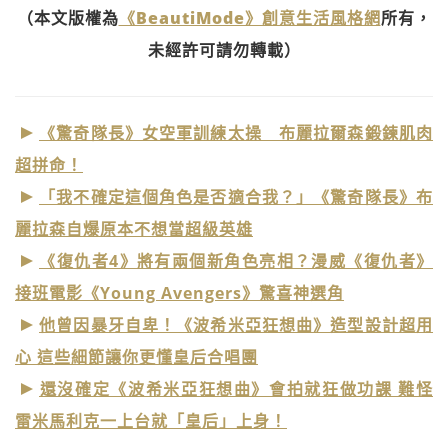
（本文版權為
《BeautiMode》創意生活風格網
所有，
未經許可請勿轉載）
《驚奇隊長》女空軍訓練太操 布麗拉爾森鍛鍊肌肉
超拼命！
「我不確定這個角色是否適合我？」《驚奇隊長》布
麗拉森自爆原本不想當超級英雄
《復仇者4》將有兩個新角色亮相？漫威《復仇者》
接班電影《Young Avengers》驚喜神選角
他曾因暴牙自卑！《波希米亞狂想曲》造型設計超用
心 這些細節讓你更懂皇后合唱團
還沒確定《波希米亞狂想曲》會拍就狂做功課 難怪
雷米馬利克一上台就「皇后」上身！