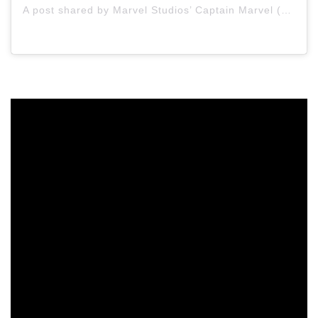
A post shared by Marvel Studios’ Captain Marvel (@captainmarvelofficial)