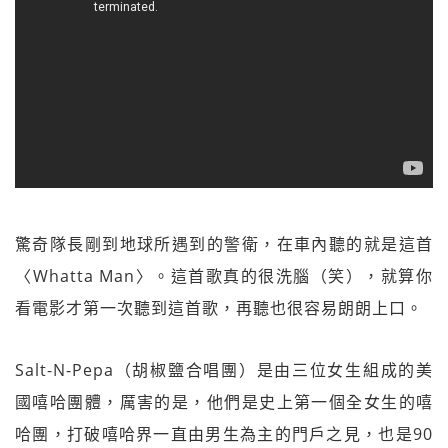
驚奇隊長剛到地球所遇到的警衛，在車內聽的就是這首
〈Whatta Man〉。這首歌真的很洗腦（笑），就算你
看電影才第一次聽到這首歌，再聽也很容易朗朗上口。
Salt-N-Pepa（胡椒鹽合唱團）是由三位女生組成的美
國嘻哈團體，厲害的是，他們是史上第一個全女生的嘻
哈團，打破嘻哈界一直由男生為主的門戶之見，也是90