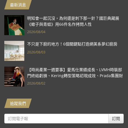
最新消息
明知會一起沉沒，為何還是刺下那一針？國巨典藏展
《蠍子與青蛙》用66件名作拷問人性
2026/08/04
不只是下廚的地方！6個關鍵點打造網美系夢幻廚房
2026/08/03
【時尚產業一週要事】愛馬仕業績成長、LVMH時裝部
門終結虧損、Kering轉型策略初現成效、Prada集團財
報亮眼
2026/08/02
追蹤我們
訂閱