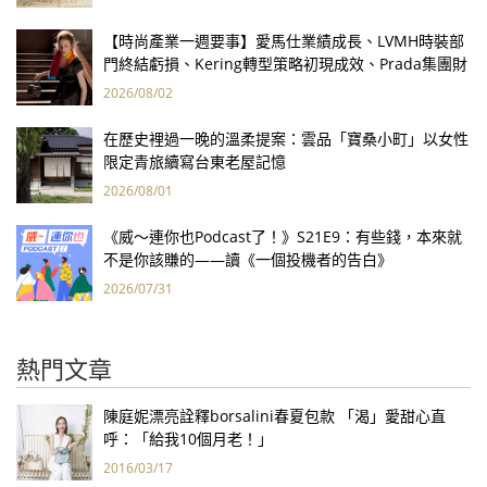
【時尚產業一週要事】愛馬仕業績成長、LVMH時裝部
門終結虧損、Kering轉型策略初現成效、Prada集團財
報亮眼
2026/08/02
在歷史裡過一晚的溫柔提案：雲品「寶桑小町」以女性
限定青旅續寫台東老屋記憶
2026/08/01
《威～連你也Podcast了！》S21E9：有些錢，本來就
不是你該賺的——讀《一個投機者的告白》
2026/07/31
熱門文章
陳庭妮漂亮詮釋borsalini春夏包款 「渴」愛甜心直
呼：「給我10個月老！」
2016/03/17