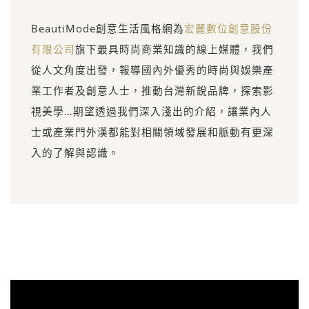
BeautiMode創意生活風格網為
宏麗數位創意股份
有限公司
旗下最具時尚商業知識的線上媒體，我們
從人文角度出發，報導國內外優秀的時尚與娛樂產
業工作者及創意人士，推動台灣新銳品牌，探索影
視美學…期望透過我們深入淺出的介紹，讓業內人
士或產業門外漢都能對相關領域發展和脈動有更深
入的了解與認識。