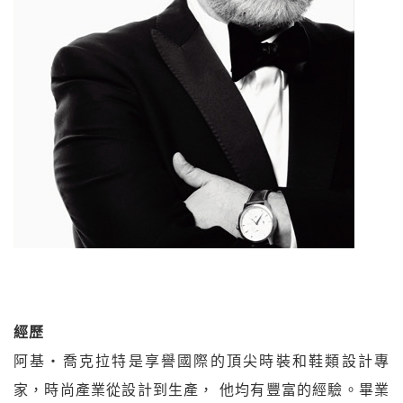
經歷
阿基‧喬克拉特是享譽國際的頂尖時裝和鞋類設計專
家，時尚產業從設計到生產， 他均有豐富的經驗。畢業