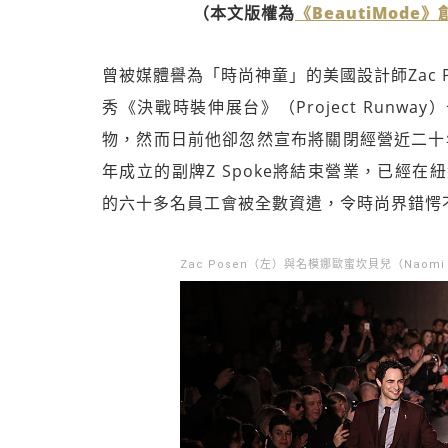
（本文版權為
《BeautiMode
曾被媒體譽為「時尚神童」的美國設計師Zac 
秀《決戰時裝伸展台》（Project Run
物，然而日前他卻忽然宣布將關閉經營近二十年的公
年成立的副牌Z Spoke將結束營業，已經在
的六十多名員工會被全數資遣，令時尚界錯愕
Zac Posen（左）與名模娜歐蜜坎貝兒（Naomi 