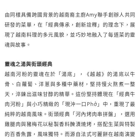
由同樣具備跨國背景的越南裔主廚Amy聯手創辦人共同
研發的菜單，在「經典傳承，創新詮釋」的理念下，展
現了越南料理的多元風貌，並巧妙地融入了每道菜的靈
魂與故事。
靈魂之湯與街頭經典
越南河粉的靈魂在於「湯底」，《越越》的湯底以牛
骨、白蘿蔔、洋蔥與多種中藥材，堅持慢火熬煮一整
天，淬鍊出滋味甘醇的精華。這份堅持體現在「經典牛
肉河粉」與小巧精緻的「現沖一口Phở」中，重現了最
純粹的越南風味。街頭經典「河內烤肉串拼盤」，選用
雞腿肉與豬梅花以秘製香料醃漬燒烤，搭配生菜與特製
的百香魚露，風味獨特。而源自法式可麗餅在越南演變