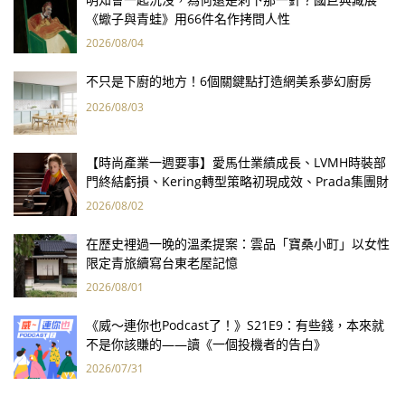
《蠍子與青蛙》用66件名作拷問人性
2026/08/04
不只是下廚的地方！6個關鍵點打造網美系夢幻廚房
2026/08/03
【時尚產業一週要事】愛馬仕業績成長、LVMH時裝部
門終結虧損、Kering轉型策略初現成效、Prada集團財
報亮眼
2026/08/02
在歷史裡過一晚的溫柔提案：雲品「寶桑小町」以女性
限定青旅續寫台東老屋記憶
2026/08/01
《威～連你也Podcast了！》S21E9：有些錢，本來就
不是你該賺的——讀《一個投機者的告白》
2026/07/31