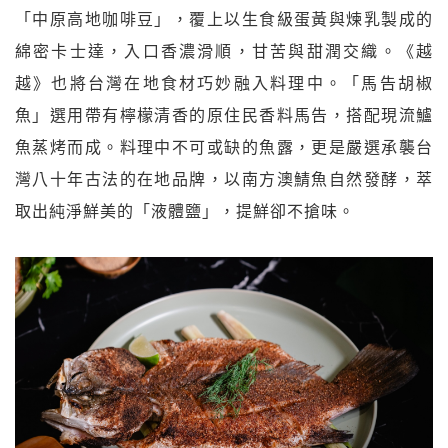
「中原高地咖啡豆」，覆上以生食級蛋黃與煉乳製成的
綿密卡士達，入口香濃滑順，甘苦與甜潤交織。《越
越》也將台灣在地食材巧妙融入料理中。「馬告胡椒
魚」選用帶有檸檬清香的原住民香料馬告，搭配現流鱸
魚蒸烤而成。料理中不可或缺的魚露，更是嚴選承襲台
灣八十年古法的在地品牌，以南方澳鯖魚自然發酵，萃
取出純淨鮮美的「液體鹽」，提鮮卻不搶味。