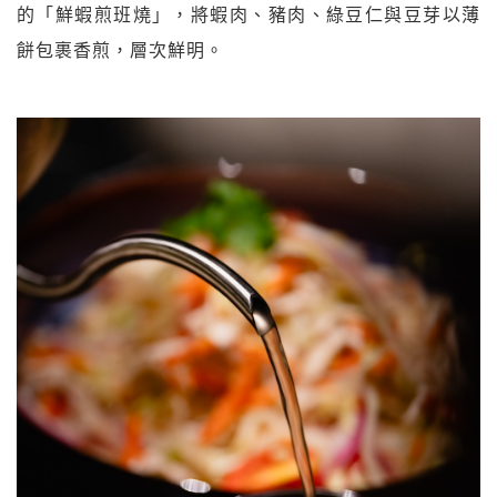
的「鮮蝦煎班燒」，將蝦肉、豬肉、綠豆仁與豆芽以薄
餅包裹香煎，層次鮮明。