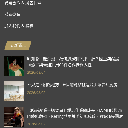
異業合作 & 廣告刊登
採訪邀請
加入我們 & 投稿
最新消息
明知會一起沉沒，為何還是刺下那一針？國巨典藏展
《蠍子與青蛙》用66件名作拷問人性
2026/08/04
不只是下廚的地方！6個關鍵點打造網美系夢幻廚房
2026/08/03
【時尚產業一週要事】愛馬仕業績成長、LVMH時裝部
門終結虧損、Kering轉型策略初現成效、Prada集團財
報亮眼
2026/08/02