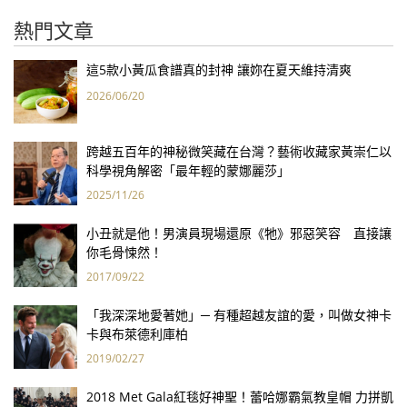
熱門文章
這5款小黃瓜食譜真的封神 讓妳在夏天維持清爽
2026/06/20
跨越五百年的神秘微笑藏在台灣？藝術收藏家黃崇仁以
科學視角解密「最年輕的蒙娜麗莎」
2025/11/26
小丑就是他！男演員現場還原《牠》邪惡笑容 直接讓
你毛骨悚然！
2017/09/22
「我深深地愛著她」─ 有種超越友誼的愛，叫做女神卡
卡與布萊德利庫柏
2019/02/27
2018 Met Gala紅毯好神聖！蕾哈娜霸氣教皇帽 力拼凱