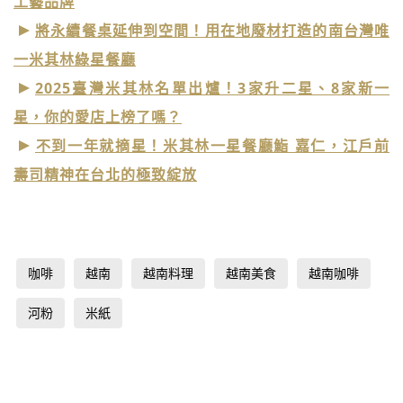
工藝品牌
將永續餐桌延伸到空間！用在地廢材打造的南台灣唯
一米其林綠星餐廳
2025臺灣米其林名單出爐！3家升二星、8家新一
星，你的愛店上榜了嗎？
不到一年就摘星！米其林一星餐廳鮨 嘉仁，江戶前
壽司精神在台北的極致綻放
咖啡
越南
越南料理
越南美食
越南咖啡
河粉
米紙