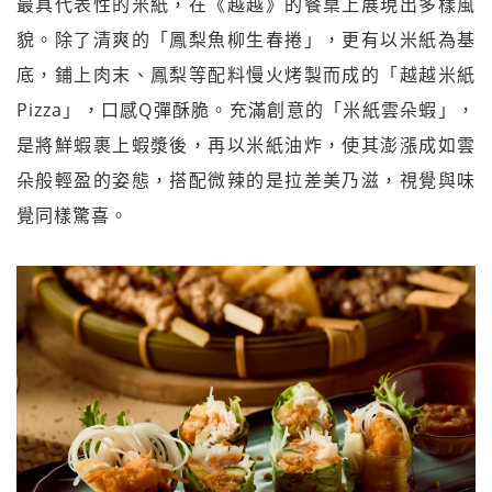
最具代表性的米紙，在《越越》的餐桌上展現出多樣風
貌。除了清爽的「鳳梨魚柳生春捲」，更有以米紙為基
底，鋪上肉末、鳳梨等配料慢火烤製而成的「越越米紙
Pizza」，口感Q彈酥脆。充滿創意的「米紙雲朵蝦」，
是將鮮蝦裹上蝦漿後，再以米紙油炸，使其澎漲成如雲
朵般輕盈的姿態，搭配微辣的是拉差美乃滋，視覺與味
覺同樣驚喜。