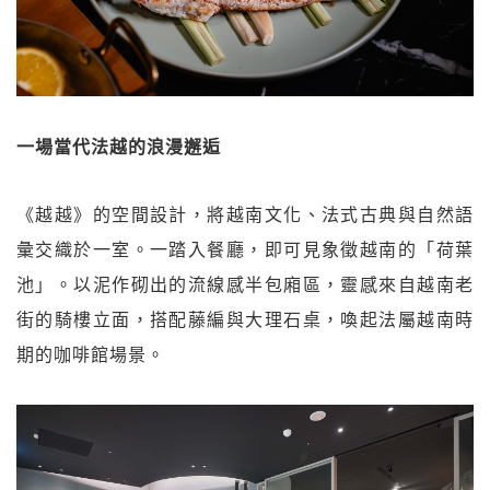
一場當代法越的浪漫邂逅
《越越》的空間設計，將越南文化、法式古典與自然語
彙交織於一室。一踏入餐廳，即可見象徵越南的「荷葉
池」。以泥作砌出的流線感半包廂區，靈感來自越南老
街的騎樓立面，搭配藤編與大理石桌，喚起法屬越南時
期的咖啡館場景。