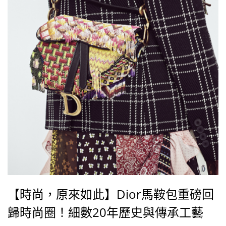
【時尚，原來如此】Dior馬鞍包重磅回
歸時尚圈！細數20年歷史與傳承工藝