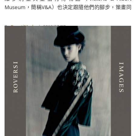
Museum，簡稱V&A）也決定跟隨他們的腳步，策畫同
名的大型特展，不僅完整回顧品牌自1947創立以來，至
今超過一甲子的傳承與創新，更設立一整個展區，探索
By
BeautiMode
| 2018/07/07
迪奧先生（Christian Dior）與英國文化之間的關係，展
出作品超過500件，是有史以來舉辦過最大型、最全面
性的Dior品牌特展。