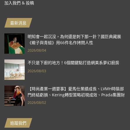
加入我們 & 投稿
最新消息
明知會一起沉沒，為何還是刺下那一針？國巨典藏展
《蠍子與青蛙》用66件名作拷問人性
2026/08/04
不只是下廚的地方！6個關鍵點打造網美系夢幻廚房
2026/08/03
【時尚產業一週要事】愛馬仕業績成長、LVMH時裝部
門終結虧損、Kering轉型策略初現成效、Prada集團財
報亮眼
2026/08/02
追蹤我們