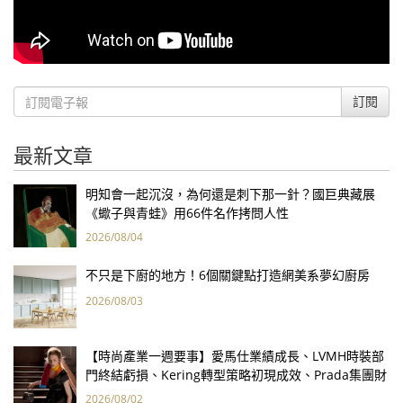
訂閱
最新文章
明知會一起沉沒，為何還是刺下那一針？國巨典藏展
《蠍子與青蛙》用66件名作拷問人性
2026/08/04
不只是下廚的地方！6個關鍵點打造網美系夢幻廚房
2026/08/03
【時尚產業一週要事】愛馬仕業績成長、LVMH時裝部
門終結虧損、Kering轉型策略初現成效、Prada集團財
報亮眼
2026/08/02