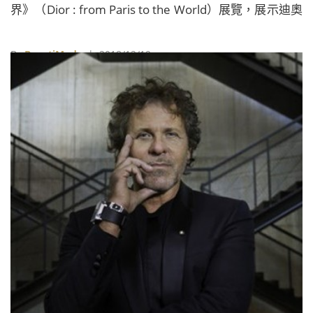
界》（Dior : from Paris to the World）展覽，展示迪奧
先生及其繼任者們渴望探索世界的精神和前瞻遠見，藉
以向這個擁有超過70年歷史的高級訂製時裝品牌致敬。
By
BeautiMode
| 2018/12/19