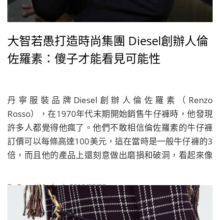
大智若愚打造時尚集團 Diesel創辦人倫
佐羅素：傻子才能看見可能性
丹寧服裝品牌Diesel創辦人倫佐羅素（Renzo
Rosso），在1970年代末期開始銷售牛仔褲時，他發現
許多人都覺得他瘋了。他們不敢相信倫佐羅素的牛仔褲
訂價可以每條高達100美元，這在當時是一般牛仔褲的3
倍，而且他的產品上還刻意做出磨損和破洞，看起來像
是二手衣物，有些經銷商因此把牛仔褲退回，因為他們
誤以為這些褲子是瑕疵品。
By
BeautiMode
| 2018/08/08