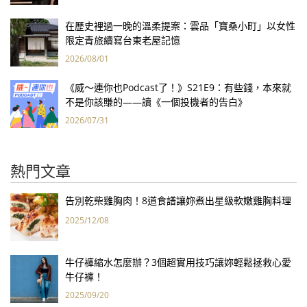
在歷史裡過一晚的溫柔提案：雲品「寶桑小町」以女性
限定青旅續寫台東老屋記憶
2026/08/01
《威～連你也Podcast了！》S21E9：有些錢，本來就
不是你該賺的——讀《一個投機者的告白》
2026/07/31
熱門文章
告別乾柴雞胸肉！8道食譜讓妳煮出星級軟嫩雞胸料理
2025/12/08
牛仔褲縮水怎麼辦？3個超實用技巧讓妳輕鬆拯救心愛
牛仔褲！
2025/09/20