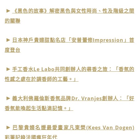
《黑色的故事》解密黑色與女性時尚、性及階級之間
的關聯
日本神戶貴婦甜點名店「安普蕾修Impression」首
度登台
手工香水Le Labo共同創辦人的尋香之旅：「香氛的
性感之處在於調香師的工藝。」
義大利佛羅倫斯香氛品牌Dr. Vranjes創辦人：「好
香氛能喚起生活點滴記憶。」
巴黎貴婦名媛最愛畫家凡東榮(Kees Van Dogen)
彩筆記錄法國瘋狂年代