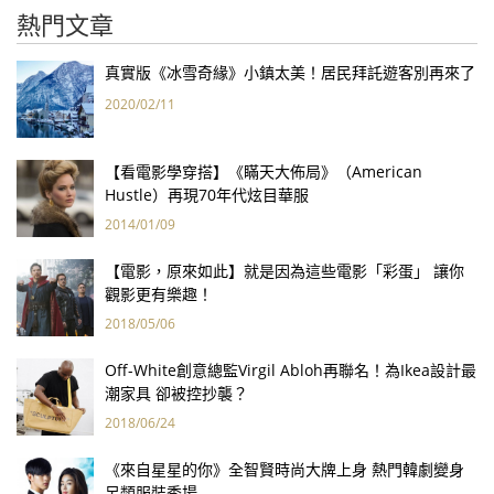
熱門文章
真實版《冰雪奇緣》小鎮太美！居民拜託遊客別再來了
2020/02/11
【看電影學穿搭】《瞞天大佈局》（American
Hustle）再現70年代炫目華服
2014/01/09
【電影，原來如此】就是因為這些電影「彩蛋」 讓你
觀影更有樂趣！
2018/05/06
Off-White創意總監Virgil Abloh再聯名！為Ikea設計最
潮家具 卻被控抄襲？
2018/06/24
《來自星星的你》全智賢時尚大牌上身 熱門韓劇變身
另類服裝秀場