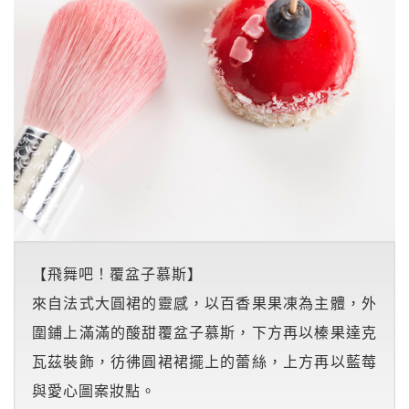
【飛舞吧！覆盆子慕斯】
來自法式大圓裙的靈感，以百香果果凍為主體，外
圍鋪上滿滿的酸甜覆盆子慕斯，下方再以榛果達克
瓦茲裝飾，彷彿圓裙裙擺上的蕾絲，上方再以藍莓
與愛心圖案妝點。