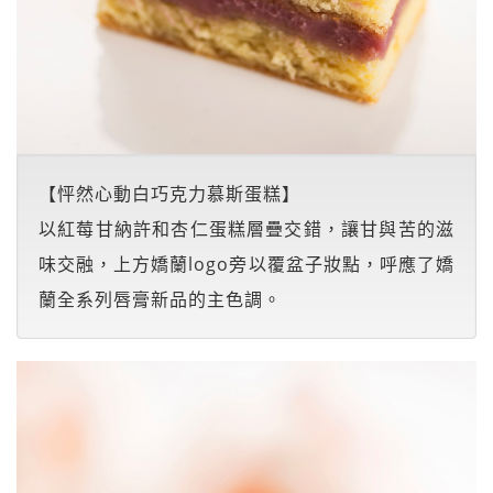
【怦然心動白巧克力慕斯蛋糕】
以紅莓甘納許和杏仁蛋糕層疊交錯，讓甘與苦的滋
味交融，上方嬌蘭logo旁以覆盆子妝點，呼應了嬌
蘭全系列唇膏新品的主色調。