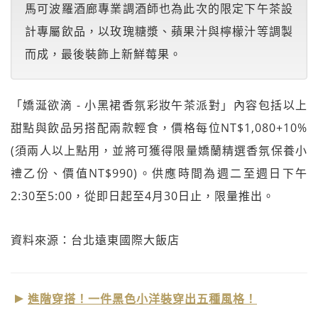
馬可波羅酒廊專業調酒師也為此次的限定下午茶設
計專屬飲品，以玫瑰糖漿、蘋果汁與檸檬汁等調製
而成，最後裝飾上新鮮莓果。
「嬌涎欲滴 - 小黑裙香氛彩妝午茶派對」內容包括以上
甜點與飲品另搭配兩款輕食，價格每位NT$1,080+10%
(須兩人以上點用，並將可獲得限量嬌蘭精選香氛保養小
禮乙份、價值NT$990)。供應時間為週二至週日下午
2:30至5:00，從即日起至4月30日止，限量推出。
資料來源：台北遠東國際大飯店
進階穿搭！一件黑色小洋裝穿出五種風格！