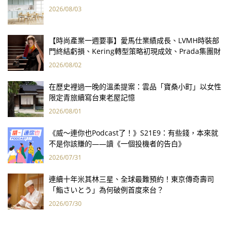
2026/08/03
【時尚產業一週要事】愛馬仕業績成長、LVMH時裝部
門終結虧損、Kering轉型策略初現成效、Prada集團財
報亮眼
2026/08/02
在歷史裡過一晚的溫柔提案：雲品「寶桑小町」以女性
限定青旅續寫台東老屋記憶
2026/08/01
《威～連你也Podcast了！》S21E9：有些錢，本來就
不是你該賺的——讀《一個投機者的告白》
2026/07/31
連續十年米其林三星、全球最難預約！東京傳奇壽司
「鮨さいとう」為何破例首度來台？
2026/07/30