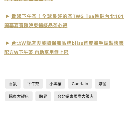
貴婦下午茶！全球最好的茶TWG Tea進駐台北101
開幕嘉賓陳曉東暢談品茶心得
台北W飯店與美國保養品牌bliss首度攜手調製快樂
配方W下午茶 自助享用無上限
香氛
下午茶
小黑裙
Guerlain
嬌蘭
遠東大飯店
跨界
台北遠東國際大飯店