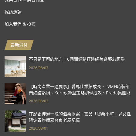
採訪邀請
加入我們 & 投稿
最新消息
不只是下廚的地方！6個關鍵點打造網美系夢幻廚房
2026/08/03
【時尚產業一週要事】愛馬仕業績成長、LVMH時裝部
門終結虧損、Kering轉型策略初現成效、Prada集團財
報亮眼
2026/08/02
在歷史裡過一晚的溫柔提案：雲品「寶桑小町」以女性
限定青旅續寫台東老屋記憶
2026/08/01