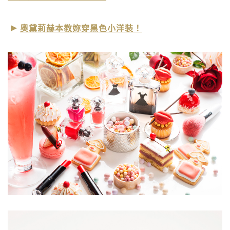
奧黛莉赫本教妳穿黑色小洋裝！