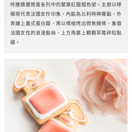
呼應嬌蘭唇膏系列中的罌粟紅圓帽色號，主廚以檸
檬塔代表法國女伶印象，內餡為比利時檸檬餡，外
表鋪上義式蛋白霜，再以噴槍烤出微焦線條，象徵
法國女性的浪漫髮絲，上方再撒上顆顆草莓碎粒點
綴。