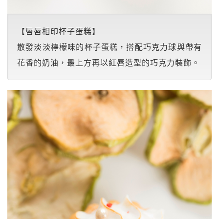
【唇唇相印杯子蛋糕】
散發淡淡檸檬味的杯子蛋糕，搭配巧克力球與帶有
花香的奶油，最上方再以紅唇造型的巧克力裝飾。