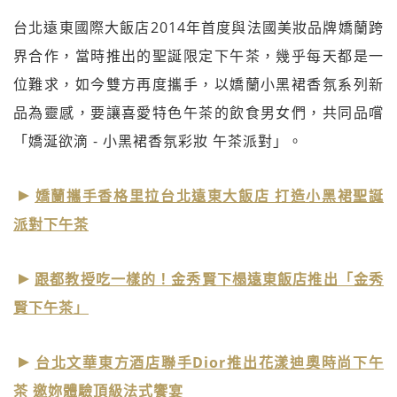
台北遠東國際大飯店2014年首度與法國美妝品牌嬌蘭跨
界合作，當時推出的聖誕限定下午茶，幾乎每天都是一
位難求，如今雙方再度攜手，以嬌蘭小黑裙香氛系列新
品為靈感，要讓喜愛特色午茶的飲食男女們，共同品嚐
「嬌涎欲滴 - 小黑裙香氛彩妝 午茶派對」。
嬌蘭攜手香格里拉台北遠東大飯店 打造小黑裙聖誕
派對下午茶
跟都教授吃一樣的！金秀賢下榻遠東飯店推出「金秀
賢下午茶」
台北文華東方酒店聯手Dior推出花漾迪奧時尚下午
茶 邀妳體驗頂級法式饗宴