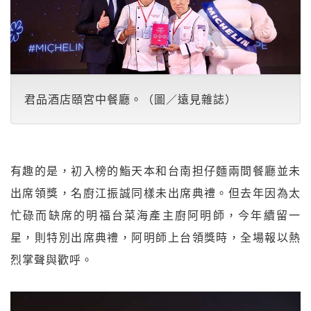
君品酒店頤宮中餐廳。（圖／遠見雜誌）
有趣的是，初入榜的鮨天本和台南担仔麵兩間餐廳並未
出席領獎，名廚江振誠同樣未出席典禮。但去年因為太
忙碌而缺席的明福台菜海產主廚阿明師，今年續留一
星，則特別出席典禮，阿明師上台領獎時，全場報以熱
烈掌聲與歡呼。