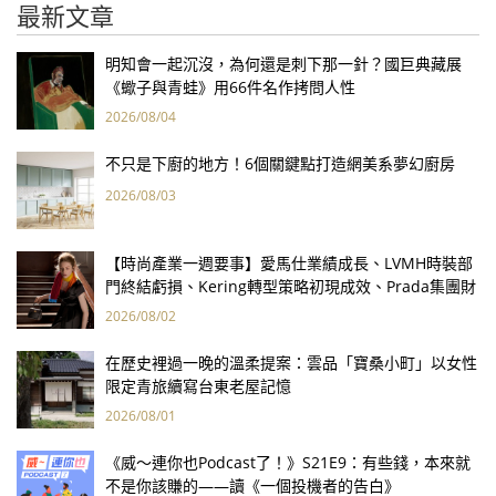
最新文章
明知會一起沉沒，為何還是刺下那一針？國巨典藏展
《蠍子與青蛙》用66件名作拷問人性
2026/08/04
不只是下廚的地方！6個關鍵點打造網美系夢幻廚房
2026/08/03
【時尚產業一週要事】愛馬仕業績成長、LVMH時裝部
門終結虧損、Kering轉型策略初現成效、Prada集團財
報亮眼
2026/08/02
在歷史裡過一晚的溫柔提案：雲品「寶桑小町」以女性
限定青旅續寫台東老屋記憶
2026/08/01
《威～連你也Podcast了！》S21E9：有些錢，本來就
不是你該賺的——讀《一個投機者的告白》