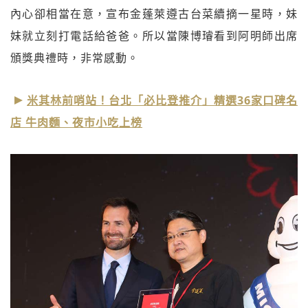
內心卻相當在意，宣布金蓬萊遵古台菜續摘一星時，妹
妹就立刻打電話給爸爸。所以當陳博璿看到阿明師出席
頒獎典禮時，非常感動。
米其林前哨站！台北「必比登推介」精選36家口碑名
店 牛肉麵、夜市小吃上榜