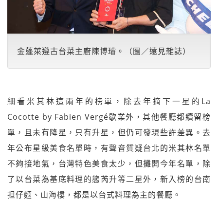
金蓬萊遵古台菜主廚陳博璿。（圖／遠見雜誌）
細看米其林這兩年的榜單，除去年摘下一星的La
Cocotte by Fabien Vergé歇業外，其他餐廳都續留榜
單，且未有降星，只有升星，但仍可發現些許差異。去
年公布星級美食名單時，有聲音質疑台北的米其林名單
不夠接地氣，台灣特色美食太少，但攤開今年名單，除
了以台菜為基底料理的態芮升等二星外，新入榜的台南
担仔麵、山海樓，都是以台式料理為主的餐廳。