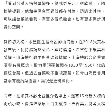
「看到台菜入榜數量變多、菜式更多元，很欣慰。」陳
博璿提到，他和幾個台菜師傅都在討論，透過米其林，
可以讓台菜被看到、有更多傳承機會，也有更多進步與
變化空間。
例如初入榜、永豐餘生技開設的山海樓，在2018米其林
發布後，便持續調整菜色，與時俱進，希望奪下米其林
榮耀。山海樓行政主廚蔡瑞郎透露，山海樓結合企業資
源與有機概念，致力重現蓬萊閣在1930至1950年代的
傳統台菜，但過去台菜較不重視蔬菜，如今山海樓會用
當季有機蔬菜擺盤，讓視覺更精緻化。
同時，在米其林必比登推介名單上，還有15間新入榜的
街頭小吃，像是鍾家原上海生煎包、天香臭豆腐等入榜