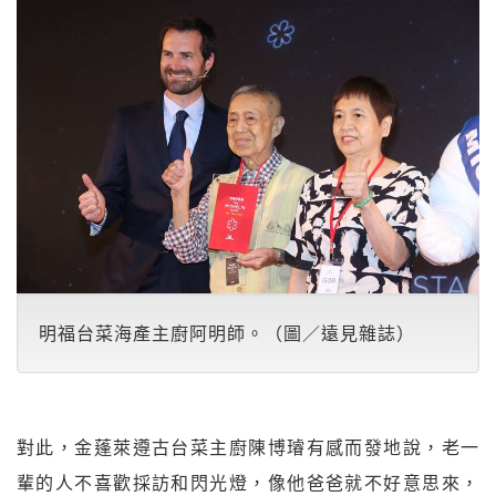
明福台菜海產主廚阿明師。（圖／遠見雜誌）
對此，金蓬萊遵古台菜主廚陳博璿有感而發地說，老一
輩的人不喜歡採訪和閃光燈，像他爸爸就不好意思來，