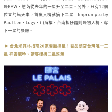
是RAW、態芮從去年的一星升至二星。另外，只有12個
位置的鮨天本，首度入榜就摘下二星。Impromptu by
Paul Lee、Logy、山海樓、台南担仔麵則是初入榜、奪
下一星的餐廳。
台北米其林指南20家餐廳摘星！君品頤宮台灣唯一三
星 祥雲龍吟、請客樓擁二星殊榮