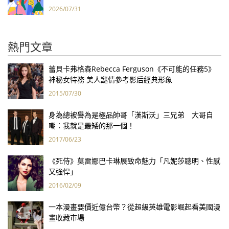
2026/07/31
熱門文章
蕾貝卡弗格森Rebecca Ferguson《不可能的任務5》
神秘女特務 美人謎情參考影后經典形象
2015/07/30
身為總被譽為是極品帥哥「漢斯沃」三兄弟 大哥自
嘲：我就是最矮的那一個！
2017/06/23
《死侍》莫雷娜巴卡琳展致命魅力「凡妮莎聰明、性感
又強悍」
2016/02/09
一本漫畫要價近億台幣？從超級英雄電影崛起看美國漫
畫收藏市場