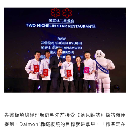
犇鐵板燒總經理顧奇明先前接受《遠見雜誌》採訪時便
提到，Daimon˙犇鐵板燒的目標就是拿星，「標準定在