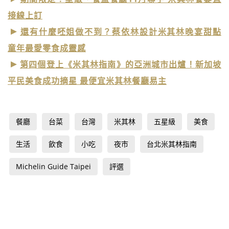
接線上訂
還有什麼呸姐做不到？蔡依林設計米其林晚宴甜點
童年最愛零食成靈感
第四個登上《米其林指南》的亞洲城市出爐！新加坡
平民美食成功摘星 最便宜米其林餐廳易主
餐廳
台菜
台灣
米其林
五星級
美食
生活
飲食
小吃
夜市
台北米其林指南
Michelin Guide Taipei
評選