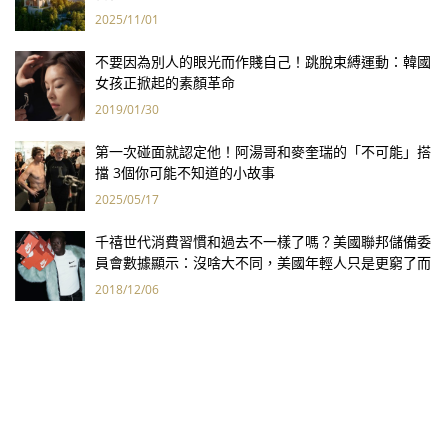
2025/11/01
不要因為別人的眼光而作賤自己！跳脫束縛運動：韓國
女孩正掀起的素顏革命
2019/01/30
第一次碰面就認定他！阿湯哥和麥奎瑞的「不可能」搭
擋 3個你可能不知道的小故事
2025/05/17
千禧世代消費習慣和過去不一樣了嗎？美國聯邦儲備委
員會數據顯示：沒啥大不同，美國年輕人只是更窮了而
已！
2018/12/06