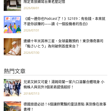
限定青旅續寫台東老屋記憶
2026/08/01
《威～連你也Podcast了！》S21E9：有些錢，本來就
不是你該賺的——讀《一個投機者的告白》
2026/07/31
連續十年米其林三星、全球最難預約！東京傳奇壽司
「鮨さいとう」為何破例首度來台？
2026/07/30
熱門文章
兄弟又帥又可愛！湯姆荷蘭一家六口溫馨合體現身 小
蜘蛛人與另外3個弟弟感情超好！
2018/07/13
德國旅遊必訪！6個讓妳驚豔的童話景點 美到像在故事
書裡！