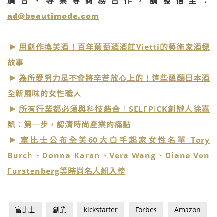
廣告、專案等商務合作，請發信至：
ad@beautimode.com
用創作換美酒！百年葡萄酒酒莊Vietti的藝術家酒標
故事
為所愛努力是不會將辛苦放心上的！這些醞釀日本酒
全新風味的女性職人
所有行業都必須與科技結合！SELFPICK創辦人徐嘉
凱︰第一步，認清時尚產業的痛點
富比士公布全美60大白手起家女性名單 Tory
Burch、Donna Karan、Vera Wang、Diane Von
Furstenberg等時尚名人紛入榜
富比士
創業
kickstarter
Forbes
Amazon