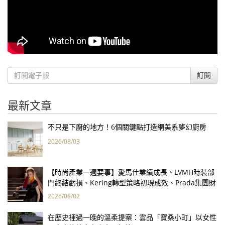
訂閱
最新文章
不只是下廚的地方！6個關鍵點打造網美系夢幻廚房
2026/08/03
【時尚產業一週要事】愛馬仕業績成長、LVMH時裝部
門終結虧損、Kering轉型策略初現成效、Prada集團財
報亮眼
2026/08/02
在歷史裡過一晚的溫柔提案：雲品「寶桑小町」以女性