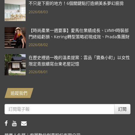
不只是下廚的地方！6個關鍵點打造網美系夢幻廚房
2026/08/03
【時尚產業一週要事】愛馬仕業績成長、LVMH時裝部
門終結虧損、Kering轉型策略初現成效、Prada集團財
報亮眼
2026/08/02
在歷史裡過一晚的溫柔提案：雲品「寶桑小町」以女性
限定青旅續寫台東老屋記憶
2026/08/01
追蹤我們
訂閱