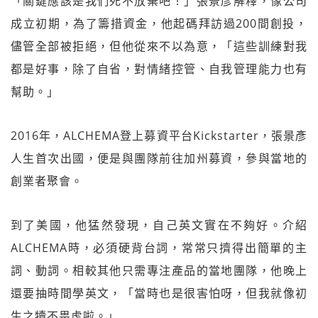
「關鍵應該是我們死不放棄吧！」張景彥解釋，像公司
成立初期，為了籌措資金，他起碼拜訪過200間創投，
儘管全部被拒絕，但他從來不以為意，「這些訓練對我
都是好事，除了自省，對情緒控管、自我管理能力也有
幫助。」
2016年，ALCHEMA登上募資平台Kickstarter，張景彥
人生首次出國，便是與團隊前往加州募資，參與當地的
創業者聚會。
到了美國，他猛然發現，自己英文實在不夠好。介紹
ALCHEMA時，必須硬背台詞，常常只擠得出簡單的主
詞、動詞。相較其他只需專注產品的當地團隊，他晚上
還要抽時間學英文，「當時也是很害怕呀，但我就像初
生之犢不畏虎啦。」