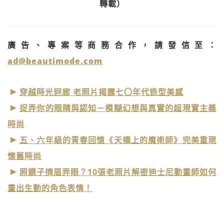
轉載）
廣告、專案等商務合作，請發信至：
ad@beautimode.com
穿越時光迴廊 老照片揭露七〇年代造型美感
捉弄你的眼睛與認知－模糊幻想與真實的超現實主義
時尚
五、六年級的青春回憶《天橋上的魔術師》完美重現
懷舊時尚
照鏡子擠眉弄眼？10張老照片解密迪士尼動畫師如何
畫出生動的角色表情！