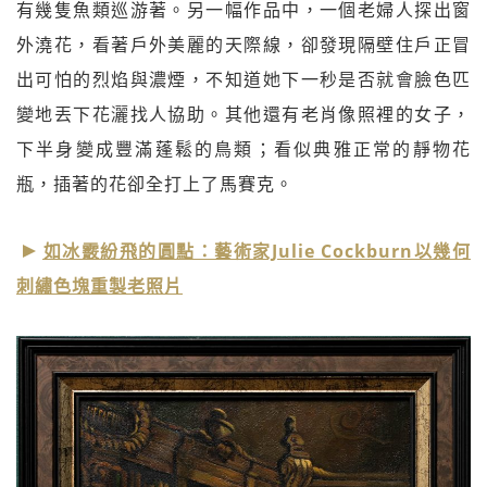
有幾隻魚類巡游著。另一幅作品中，一個老婦人探出窗
外澆花，看著戶外美麗的天際線，卻發現隔壁住戶正冒
出可怕的烈焰與濃煙，不知道她下一秒是否就會臉色匹
變地丟下花灑找人協助。其他還有老肖像照裡的女子，
下半身變成豐滿蓬鬆的鳥類；看似典雅正常的靜物花
瓶，插著的花卻全打上了馬賽克。
如冰霰紛飛的圓點：藝術家Julie Cockburn以幾何
刺繡色塊重製老照片