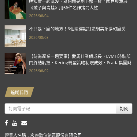
明知會一起沉沒，為何還是刺下那一針？國巨典藏展
《蠍子與青蛙》用66件名作拷問人性
2026/08/04
不只是下廚的地方！6個關鍵點打造網美系夢幻廚房
2026/08/03
【時尚產業一週要事】愛馬仕業績成長、LVMH時裝部
門終結虧損、Kering轉型策略初現成效、Prada集團財
報亮眼
2026/08/02
追蹤我們
訂閱
營業人名稱：宏麗數位創意股份有限公司