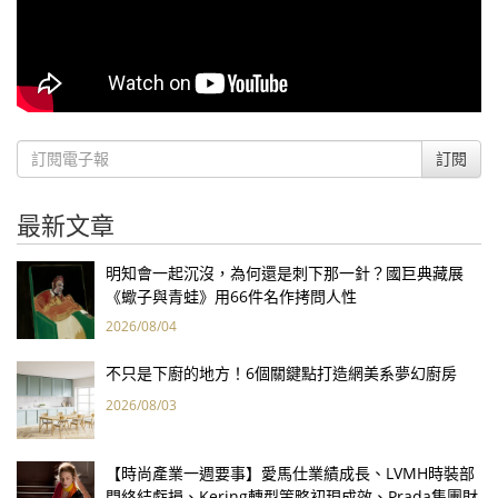
訂閱
最新文章
明知會一起沉沒，為何還是刺下那一針？國巨典藏展
《蠍子與青蛙》用66件名作拷問人性
2026/08/04
不只是下廚的地方！6個關鍵點打造網美系夢幻廚房
2026/08/03
【時尚產業一週要事】愛馬仕業績成長、LVMH時裝部
門終結虧損、Kering轉型策略初現成效、Prada集團財