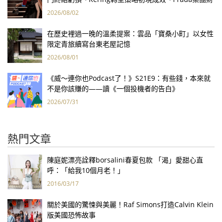
報亮眼
2026/08/02
在歷史裡過一晚的溫柔提案：雲品「寶桑小町」以女性
限定青旅續寫台東老屋記憶
2026/08/01
《威～連你也Podcast了！》S21E9：有些錢，本來就
不是你該賺的——讀《一個投機者的告白》
2026/07/31
熱門文章
陳庭妮漂亮詮釋borsalini春夏包款 「渴」愛甜心直
呼：「給我10個月老！」
2016/03/17
關於美國的驚悚與美麗！Raf Simons打造Calvin Klein
版美國恐怖故事