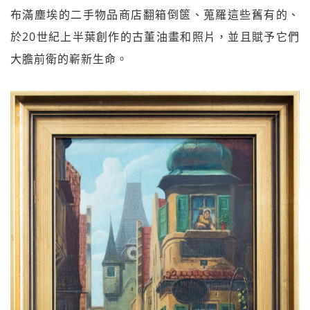
布滿塵埃的二手物品商店翻箱倒篋、蒐羅這些舊有的、
於20世紀上半葉創作的古董油畫和照片，並且賦予它們
大膽前衛的嶄新生命。