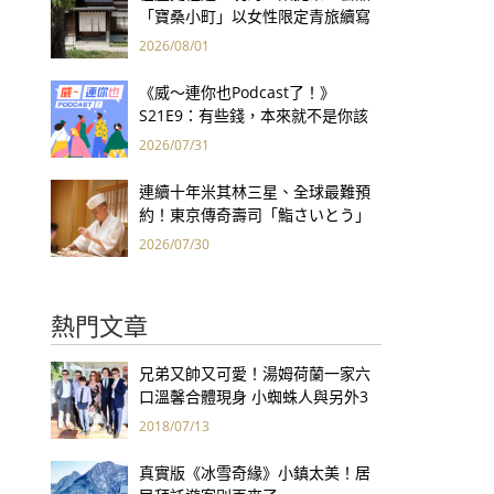
「寶桑小町」以女性限定青旅續寫
台東老屋記憶
2026/08/01
《威～連你也Podcast了！》
S21E9：有些錢，本來就不是你該
賺的——讀《一個投機者的告白》
2026/07/31
連續十年米其林三星、全球最難預
約！東京傳奇壽司「鮨さいとう」
為何破例首度來台？
2026/07/30
熱門文章
兄弟又帥又可愛！湯姆荷蘭一家六
口溫馨合體現身 小蜘蛛人與另外3
個弟弟感情超好！
2018/07/13
真實版《冰雪奇緣》小鎮太美！居