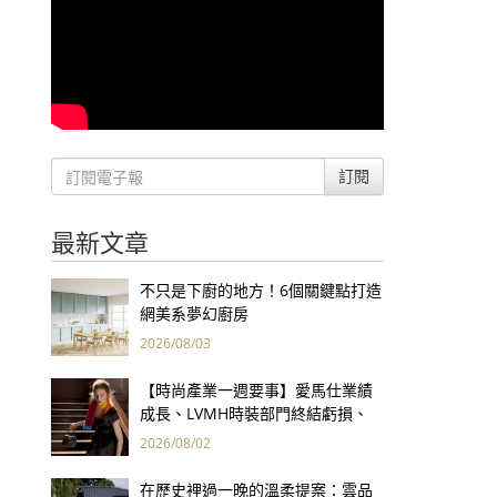
訂閱
最新文章
不只是下廚的地方！6個關鍵點打造
網美系夢幻廚房
2026/08/03
【時尚產業一週要事】愛馬仕業績
成長、LVMH時裝部門終結虧損、
Kering轉型策略初現成效、Prada
2026/08/02
集團財報亮眼
在歷史裡過一晚的溫柔提案：雲品