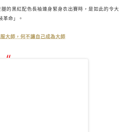
掩雙腿的黑紅配色長袖連身緊身衣出賽時，是如此的令大
裝革命」。
征服大師，何不讓自己成為大師