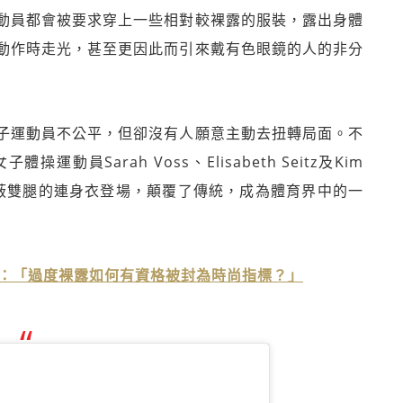
動員都會被要求穿上一些相對較裸露的服裝，露出身體
動作時走光，甚至更因此而引來戴有色眼鏡的人的非分
子運動員不公平，但卻沒有人願意主動去扭轉局面。不
員Sarah Voss、Elisabeth Seitz及Kim
遮蔽雙腿的連身衣登場，顛覆了傳統，成為體育界中的一
紅毯歪風：「過度裸露如何有資格被封為時尚指標？」