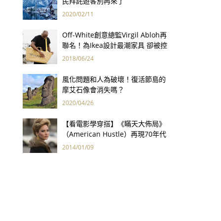
民拜託遊客別再來了
2020/02/11
Off-White創意總監Virgil Abloh再
聯名！為Ikea設計最潮家具 卻被控
抄襲？
2018/06/24
風化問題和人為破壞！復活節島的
摩艾石像會消失嗎？
2020/04/26
【看電影學穿搭】《瞞天大佈局》
（American Hustle）再現70年代
炫目華服
2014/01/09