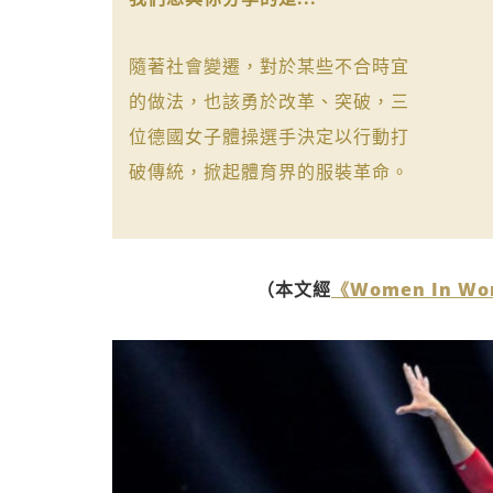
隨著社會變遷，對於某些不合時宜
的做法，也該勇於改革、突破，三
位德國女子體操選手決定以行動打
破傳統，掀起體育界的服裝革命。
（本文經
《Women In Wo