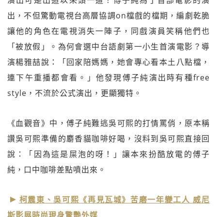
出，不但驚動電視台高層協調on檔戲的檔期，編劇乾脆
讓他的角色在電視消失一陣子，同戲演員笑稱他們也
「被放假」。為何會選中台語劇第一小生首演電影？導
演楊雅喆說：「回家陪媽媽，她會專心看本土八點檔，
連下午重播都會看。」他發現傅子純演出時有種free
style，不流於公式演出，更顯獨特。
《血觀音》中，傅子純難逃吳可熙的打情罵俏，原本稱
讚吳可熙準備的麝香貓咖啡好喝，沒料到吳可熙直接回
說：「因為這是屎泡的呀！」讓本來扮酷放電的傅子
純，口中咖啡差點噴出來。
柯震東、吳可熙《再見瓦城》苦磨一年變工人 威尼
斯影展時尚現身驚艷外媒