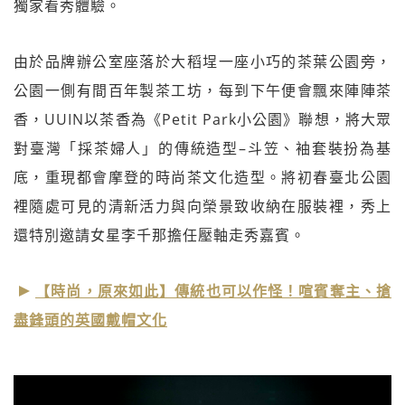
獨家看秀體驗。
由於品牌辦公室座落於大稻埕一座小巧的茶葉公園旁，
公園一側有間百年製茶工坊，每到下午便會飄來陣陣茶
香，UUIN以茶香為《Petit Park小公園》聯想，將大眾
對臺灣「採茶婦人」的傳統造型–斗笠、袖套裝扮為基
底，重現都會摩登的時尚茶文化造型。將初春臺北公園
裡隨處可見的清新活力與向榮景致收納在服裝裡，秀上
還特別邀請女星李千那擔任壓軸走秀嘉賓。
【時尚，原來如此】傳統也可以作怪！喧賓奪主、搶
盡鋒頭的英國戴帽文化