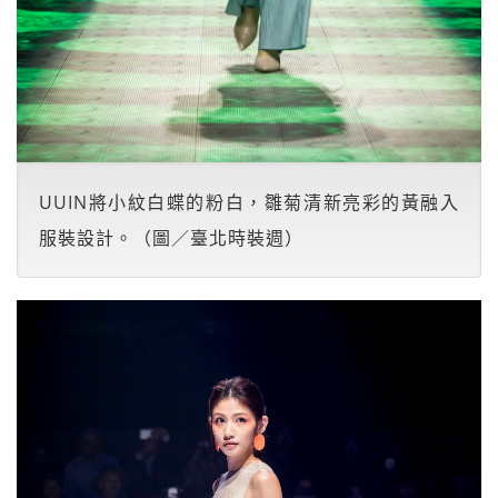
UUIN將小紋白蝶的粉白，雛菊清新亮彩的黃融入
服裝設計。（圖／臺北時裝週）