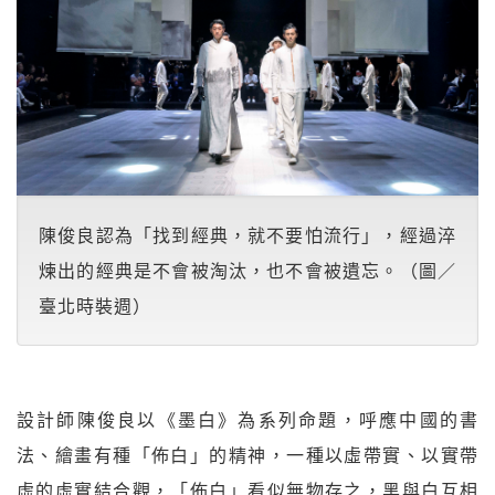
陳俊良認為「找到經典，就不要怕流行」，經過淬
煉出的經典是不會被淘汰，也不會被遺忘。（圖／
臺北時裝週）
設計師陳俊良以《墨白》為系列命題，呼應中國的書
法、繪畫有種「佈白」的精神，一種以虛帶實、以實帶
虛的虛實結合觀，「佈白」看似無物存之，黑與白互相