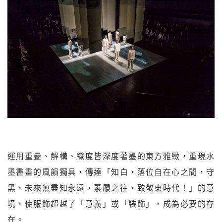
運用重疊、解構、織度皆深度著墨的東方雅緻，重現水
墨書畫的風韻獨具，傳達「知白，落位自在心之間，守
黑，未來無盡知永遠，素履之往，致敬東時代！」的意
境，使服飾超越了「意義」或「裝飾」，成為必要的存
在。