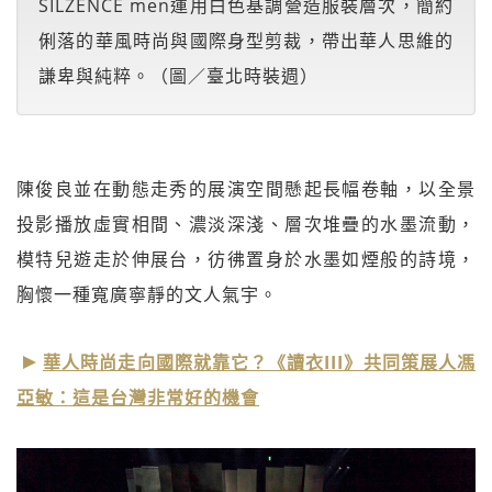
SILZENCE men運用白色基調營造服裝層次，簡約
俐落的華風時尚與國際身型剪裁，帶出華人思維的
謙卑與純粹。（圖／臺北時裝週）
陳俊良並在動態走秀的展演空間懸起長幅卷軸，以全景
投影播放虛實相間、濃淡深淺、層次堆疊的水墨流動，
模特兒遊走於伸展台，彷彿置身於水墨如煙般的詩境，
胸懷一種寬廣寧靜的文人氣宇。
華人時尚走向國際就靠它？《讀衣III》共同策展人馮
亞敏：這是台灣非常好的機會