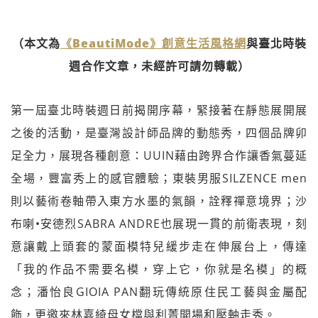
（本文為
《BeautiMode》創意生活風格網
與臺北時裝
週合作文章，未經許可請勿轉載）
第一屆臺北時裝週日前揭開序幕，緊接著在靜態展開展
之後的活動，是臺灣設計師品牌的動態秀，四個品牌卯
足全力，展現各種創意：UUIN藉由跨界合作讓香氣蔓延
全場，豐富秀上的感官體驗；東裝男服SILZENCE men
則以藝術卷軸帶入東方水墨的氣韻，詮釋禪意境界；沙
布喇•安德烈SABRA ANDRE也展現一貫的前衛表現，刻
意讓戴上頭套的蒙面模特兒緩步走在伸展台上，傳達
「我的作品不需要名模，穿上它，你就是名模」的概
念；潘怡良GIOIA PAN翻玩傳統原住民工藝與金屬配
飾，更邀來林嘉綺母女檔與利菁開場和壓軸走秀。