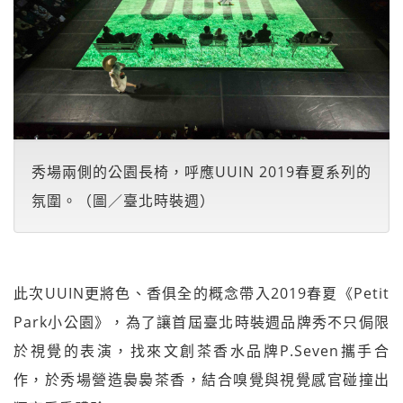
秀場兩側的公園長椅，呼應UUIN 2019春夏系列的
氛圍。（圖／臺北時裝週）
此次UUIN更將色、香俱全的概念帶入2019春夏《Petit
Park小公園》，為了讓首屆臺北時裝週品牌秀不只侷限
於視覺的表演，找來文創茶香水品牌P.Seven攜手合
作，於秀場營造裊裊茶香，結合嗅覺與視覺感官碰撞出