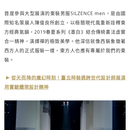
首度參與大型展演的東裝男服SILZENCE men，是由國
際知名策展人陳俊良所創立，以極簡現代風重新詮釋東
方經典氣韻，2019春夏系列《墨白》結合傳統書法虛實
合一精神，演繹禪的極致美學。他深信就像西裝象徵著
西方人的正式服裝一樣，東方人也應有專屬於我們的東
裝。
從天而降的魔幻時刻！臺北時裝週跨世代設計師展演
用實驗體現設計精神