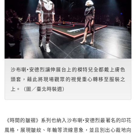
沙布喇•安德烈讓伸展台上的模特兒全都戴上膚色
頭套，藉此將現場觀眾的視覺重心轉移至服裝之
上。（圖／臺北時裝週）
《時間的皺褶》系列也納入沙布喇•安德烈最著名的印花
風格，展現皺紋、年輪等流線意象，並且別出心裁地向