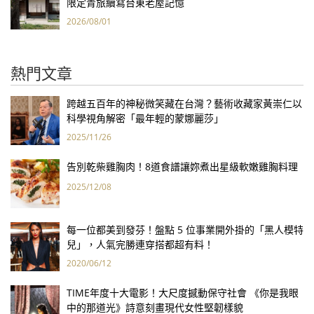
限定青旅續寫台東老屋記憶
2026/08/01
熱門文章
跨越五百年的神秘微笑藏在台灣？藝術收藏家黃崇仁以
科學視角解密「最年輕的蒙娜麗莎」
2025/11/26
告別乾柴雞胸肉！8道食譜讓妳煮出星級軟嫩雞胸料理
2025/12/08
每一位都美到發芬！盤點 5 位事業開外掛的「黑人模特
兒」，人氣完勝連穿搭都超有料！
2020/06/12
TIME年度十大電影！大尺度撼動保守社會 《你是我眼
中的那道光》詩意刻畫現代女性堅韌樣貌