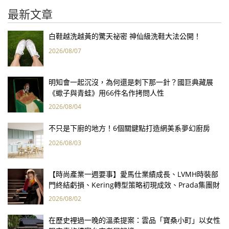
最新文章
白鞋越洗越黃的驚天祕密 神仙級洗鞋大法公開！
2026/08/07
明知會一起沉沒，為何還是刺下那一針？國巨典藏展
《蠍子與青蛙》用66件名作拷問人性
2026/08/04
不只是下廚的地方！6個關鍵點打造網美系夢幻廚房
2026/08/03
【時尚產業一週要事】愛馬仕業績成長、LVMH時裝部
門終結虧損、Kering轉型策略初現成效、Prada集團財
報亮眼
2026/08/02
在歷史裡過一晚的溫柔提案：雲品「寶桑小町」以女性