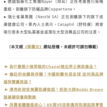
● 德國製藥化工集團Bayer（拜耳）正在考慮進行策略
重組，剝離旗下防曬品牌Coppertone。
● 瑞士雀巢集團（Nestlé SA）正在剝離旗下的旗下皮
膚健康公司。業內人士表示，Cetaphil（舒特膚）將會
吸引很多大型私募基金或潛在大型消費品公司的注意。
（本文經
《華麗志》
網站授權，未經許可請勿轉載）
為什麼極少做男裝的Chanel推出男士美妝產品？
瘋狂的收購與併購！中國財團布局全球 如何與品牌
達到雙贏局面？
漂亮彩妝從美麗肌膚做起！彩妝大師Bobbi Brown
談基礎保養與敷臉
消費者體驗是核心！AR與VR技術應用到美妝與零售